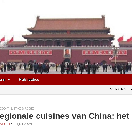
be
ers
Publicaties
OVER ONS
ECO-FIN
,
STAD & REGIO
regionale cuisines van China: he
verelli
•
15 juli 2024