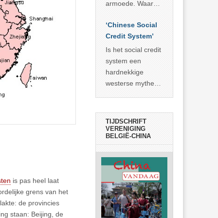
economisch
econoom Michael
armoede. Waar
wonder
Roberts. Het laat
China er de
zien dat
‘Chinese Social
voorbije veertig
… >> lees meer
Credit System’
jaar in slaagde
meer dan 800
Is het social credit
miljoen mensen
system een
uit de armoede
hardnekkige
… >> lees meer
westerse mythe of
de dagelijkse
realiteit in China?
TIJDSCHRIFT
VERENIGING
BELGIË-CHINA
sten
is pas heel laat
delijke grens van het
lakte: de provincies
g staan: Beijing, de