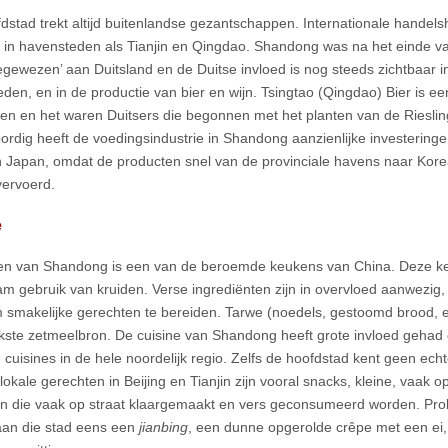
dstad trekt altijd buitenlandse gezantschappen. Internationale handels
 in havensteden als Tianjin en Qingdao. Shandong was na het einde v
egewezen’ aan Duitsland en de Duitse invloed is nog steeds zichtbaar 
teden, en in de productie van bier en wijn. Tsingtao (Qingdao) Bier is e
en en het waren Duitsers die begonnen met het planten van de Rieslin
rdig heeft de voedingsindustrie in Shandong aanzienlijke investeringe
 Japan, omdat de producten snel van de provinciale havens naar Kor
ervoerd.
e
n van Shandong is een van de beroemde keukens van China. Deze ke
m gebruik van kruiden. Verse ingrediënten zijn in overvloed aanwezig, d
 smakelijke gerechten te bereiden. Tarwe (noedels, gestoomd brood, e
jkste zetmeelbron. De cuisine van Shandong heeft grote invloed gehad 
e cuisines in de hele noordelijk regio. Zelfs de hoofdstad kent geen ech
 lokale gerechten in Beijing en Tianjin zijn vooral snacks, kleine, vaak
n die vaak op straat klaargemaakt en vers geconsumeerd worden. Prob
an die stad eens een
jianbing
, een dunne opgerolde crêpe met een ei,