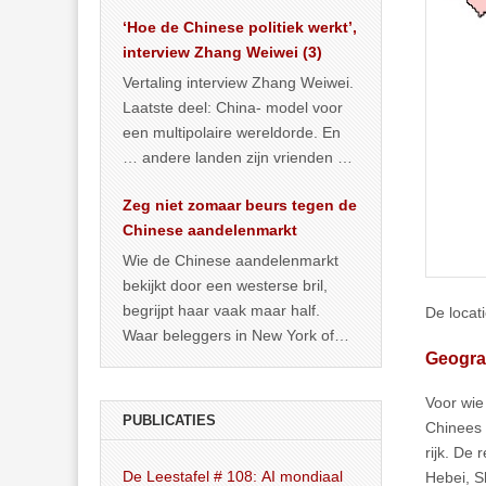
het land dan maar? ‘Dat
‘Hoe de Chinese politiek werkt’,
… >> lees meer
interview Zhang Weiwei (3)
Vertaling interview Zhang Weiwei.
Laatste deel: China- model voor
een multipolaire wereldorde. En
… andere landen zijn vrienden of
kunnen het worden.
Zeg niet zomaar beurs tegen de
Chinese aandelenmarkt
Wie de Chinese aandelenmarkt
bekijkt door een westerse bril,
begrijpt haar vaak maar half.
De locat
Waar beleggers in New York of
Geogra
Londen vooral kijken naar winst,
… >> lees meer
Voor wie
PUBLICATIES
Chinees 
rijk. De
De Leestafel # 108: AI mondiaal
Hebei, S