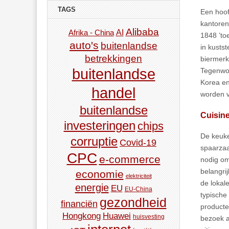
TAGS
Een hoof
kantoren
Alibaba
AI
Afrika - China
1848 ’to
auto's
buitenlandse
in kusts
betrekkingen
biermerk
buitenlandse
Tegenwoo
Korea en
handel
worden v
buitenlandse
Cuisin
investeringen
chips
De keuke
corruptie
Covid-19
spaarzaa
CPC
e-commerce
nodig om
belangri
economie
elektriciteit
de lokal
energie
EU
EU-China
typische
gezondheid
financiën
producte
Hongkong
Huawei
huisvesting
bezoek a