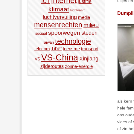
internet
ICT
uitjes en
justitie
klimaat
luchtvaart
Dumpli
luchtvervuiling
media
mensenrechten
milieu
spoorwegen
steden
sociaal
technologie
Taiwan
Tibet
toerisme
transport
telecom
VS-China
Xinjiang
VS
zijderoutes
zonne-energie
als kern
hele fami
ons oude
vlees of 
of zin h