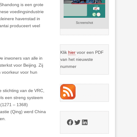
 Shandong is een grote
nese voedingsindustrie
 kleinere havenstad in
Screenshot
antai produceert veel
Klik
hier
voor een PDF
De inwoners van alle in
van het nieuwste
terkst voor Beijing. Zij
nummer
un voorkeur voor hun
e stichting van de VRC,
els een streng systeem
 (1271 – 1368)
astie (Qing) werd China
en.
Facebook
Twitter
LinkedIn