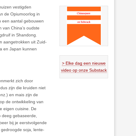
huizen vestigden
an de Opiumoorlog in
in een aantal gebouwen
en van China’s oudste
gdruif in Shandong.
n aangetrokken uit Zuid-
ea en Japan kunnen
> Elke dag een nieuwe
video op onze Substack
nmerkt zich door
us zijn die kruiden niet
nz.) en mais zijn de
op de ontwikkeling van
te eigen cuisine. De
 op deeg gebaseerde,
eer bij je eerstvolgende
 gedroogde soja, lente-