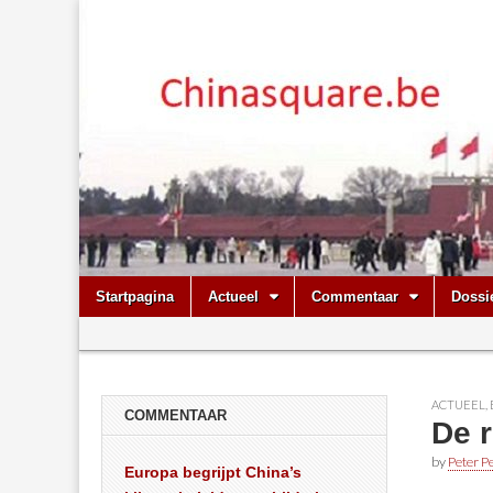
Chinasquare.
Skip
Main
Startpagina
Actueel
Commentaar
Dossi
to
menu
Sub
content
menu
ACTUEEL
,
COMMENTAAR
De 
by
Peter Pe
Europa begrijpt China’s