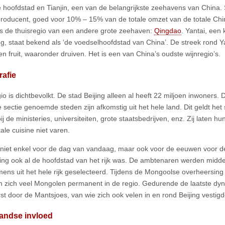
e hoofdstad en Tianjin, een van de belangrijkste zeehavens van China.
roducent, goed voor 10% – 15% van de totale omzet van de totale Chi
s de thuisregio van een andere grote zeehaven:
Qingdao
. Yantai, een
, staat bekend als ‘de voedselhoofdstad van China’. De streek rond Y
en fruit, waaronder druiven. Het is een van China’s oudste wijnregio’s.
afie
o is dichtbevolkt. De stad Beijing alleen al heeft 22 miljoen inwoners. 
 sectie genoemde steden zijn afkomstig uit het hele land. Dit geldt het s
j de ministeries, universiteiten, grote staatsbedrijven, enz. Zij laten h
ale cuisine niet varen.
t niet enkel voor de dag van vandaag, maar ook voor de eeuwen voor d
jing ook al de hoofdstad van het rijk was. De ambtenaren werden midd
ens uit het hele rijk geselecteerd. Tijdens de Mongoolse overheersing
n zich veel Mongolen permanent in de regio. Gedurende de laatste dyn
st door de Mantsjoes, van wie zich ook velen in en rond Beijing vestigd
landse invloed