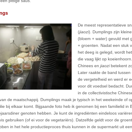
 een pittige saus.
ngs
De meest representatieve sn
(
jiaozi
). Dumplings zijn klein
(bloem + water) gevuld met g
+ groenten. Nadat een stuk v
het deeg is gelegd, wordt h
die vaag lijkt op koeienhoorn
Chinees en
jiaozi
betekent zoi
Later raakte de band tussen
de vergetelheid en werd er e
voor dit voedsel bedacht. Du
in de collectivistische Chines
 van de maatschappij. Dumplings maak je typisch in het weekeinde of o
lie bij elkaar komt. Bijgaande foto heb ik genomen bij een familielid in B
jaarsdiner genoten hebben. Je kunt de ingrediënten eindeloos variëren:
vis gebruiken (of ei voor de vegetariërs). Datzelfde geldt voor de groen
ebben in het hele productieproces thuis kunnen in de supermarkt uit een