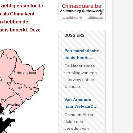
ichtig eraan toe te
s als China kent
zen hebben de
at is beperkt. Deze
DOSSIERS
Een marxistische
crisistheorie
voor vandaag
De Nederlandse
vertaling van een
interview dat de
Chinese
Academie voor
Van Armoede
Sociale
naar Welvaart:
Wetenschappen
Wat Afrika kan
afnam van de
China en Afrika
leren van
Britse
delen een
China’s
marxistische
verleden van