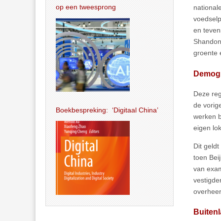
op een tweesprong
national
voedselp
en teven
Shandong
groente 
Demogr
Deze regi
de vorige
Boekbespreking: ‘Digitaal China’
werken bi
eigen lok
Dit geld
toen Bei
van exam
vestigde
overheer
Buiten