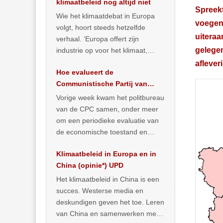
klimaatbeleid nog altijd niet
Spreekt
Wie het klimaatdebat in Europa
voegen 
volgt, hoort steeds hetzelfde
uiteraa
verhaal. ‘Europa offert zijn
gelegen
industrie op voor het klimaat,
terwijl China onder het mom van
aflever
Hoe evalueert de
vergroening
… >> lees meer
Communistische Partij van
China de economische
Vorige week kwam het politbureau
situatie?
van de CPC samen, onder meer
om een periodieke evaluatie van
de economische toestand en
politiek te maken. We
Klimaatbeleid in Europa en in
publiceerden
… >> lees meer
China (opinie*) UPD
Het klimaatbeleid in China is een
succes. Westerse media en
deskundigen geven het toe. Leren
van China en samenwerken met