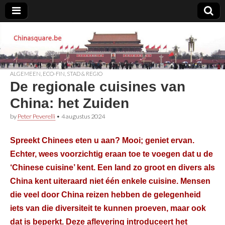
Chinasquare.be
ALGEMEEN
,
ECO-FIN
,
STAD & REGIO
De regionale cuisines van
China: het Zuiden
by
Peter Peverelli
•
4 augustus 2024
Spreekt Chinees eten u aan? Mooi; geniet ervan.
Echter, wees voorzichtig eraan toe te voegen dat u de
‘Chinese cuisine’ kent. Een land zo groot en divers als
China kent uiteraard niet één enkele cuisine. Mensen
die veel door China reizen hebben de gelegenheid
iets van die diversiteit te kunnen proeven, maar ook
dat is beperkt. Deze aflevering introduceert het