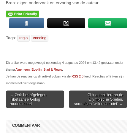
Bron: eigen onderzoek en ervaring van de auteur.
Tags:
regio
voeding
Dit artikel werd toegevoegd op zondag 4 augustus 2024 om 13:42 geplaatst onder
thema
Algemeen
,
Eco-fin
,
Stad & Regio
.
Je kan de reacties op dit artikel volgen via de
RSS 2.0
feed. Reacties of linken zijn
momenteel niet toegestaan.
Post
← Ook het afgelegen
China schittert op de
Tibetaanse Golog
Olympische Spelen,
navigation
moderniseert
sommigen ‘willen dat niet’ →
COMMENTAAR