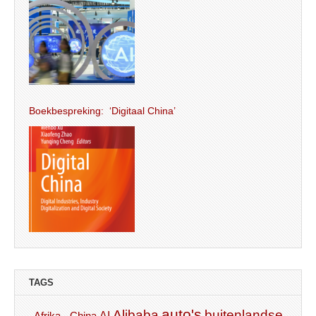
Boekbespreking: ‘Digitaal China’
TAGS
auto's
Alibaba
buitenlandse
AI
Afrika - China