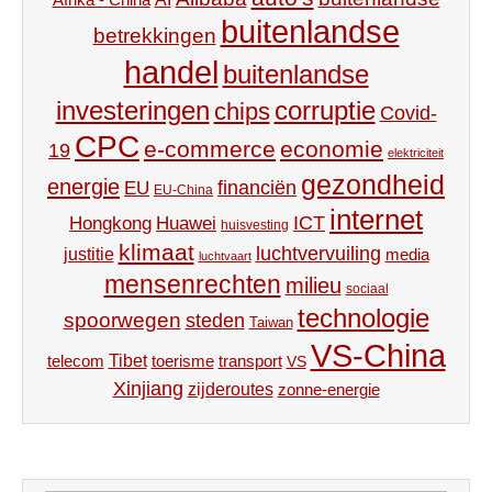
buitenlandse
betrekkingen
handel
buitenlandse
investeringen
corruptie
chips
Covid-
CPC
e-commerce
economie
19
elektriciteit
gezondheid
energie
financiën
EU
EU-China
internet
ICT
Hongkong
Huawei
huisvesting
klimaat
luchtvervuiling
justitie
media
luchtvaart
mensenrechten
milieu
sociaal
technologie
spoorwegen
steden
Taiwan
VS-China
Tibet
toerisme
transport
telecom
VS
Xinjiang
zijderoutes
zonne-energie