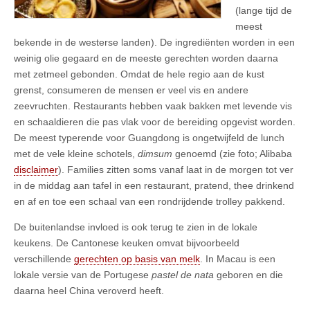
(lange tijd de
meest
bekende in de westerse landen). De ingrediënten worden in een
weinig olie gegaard en de meeste gerechten worden daarna
met zetmeel gebonden. Omdat de hele regio aan de kust
grenst, consumeren de mensen er veel vis en andere
zeevruchten. Restaurants hebben vaak bakken met levende vis
en schaaldieren die pas vlak voor de bereiding opgevist worden.
De meest typerende voor Guangdong is ongetwijfeld de lunch
met de vele kleine schotels,
dimsum
genoemd (zie foto; Alibaba
disclaimer
). Families zitten soms vanaf laat in de morgen tot ver
in de middag aan tafel in een restaurant, pratend, thee drinkend
en af en toe een schaal van een rondrijdende trolley pakkend.
De buitenlandse invloed is ook terug te zien in de lokale
keukens. De Cantonese keuken omvat bijvoorbeeld
verschillende
gerechten op basis van melk
. In Macau is een
lokale versie van de Portugese
pastel de nata
geboren en die
daarna heel China veroverd heeft.