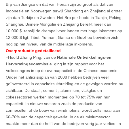
Brp van Jiangsu en dat van Henan zijn zo groot als dat van
Indonesië en Noorwegen terwijl Shandong en Zhejiang al groter
zijn dan Turkije en Zweden. Het Brp per hoofd in Tianjin, Peking,
Shanghai, Binnen-Mongolië en Zhejiang bereikt meer dan
10.000 $ terwijl de drempel voor landen met hoge inkomens op
12.000 $ ligt. Tibet, Yunnan, Gansu en Guizhou bevinden zich
nog op het niveau van de middellage inkomens.
Overproductie gedetailleerd
–Hoofd Zhang Ping, van de
Nationale Ontwikkelings-en
Hervormingscommissie
ging in zijn rapport voor het
Volkscongres in op de overcapaciteit in de Chinese economie.
Onder het anticrisisplan van 2008 hebben bedrijven veel
geïnvesteerd in capaciteitsuitbreiding en de gevolgen worden nu
zichtbaar. De staal-, cement-, aluminium, vlakglas en
cokessectoren werken momenteel op 70 tot 75% van hun
capaciteit. In nieuwe sectoren zoals de productie van
zonnecellen of de bouw van windmolens, wordt zelfs maar aan
60-70% van de capaciteit gewerkt. In de aluminiumsector
maakte meer dan de helft van de bedrijven vorig jaar verlies. In