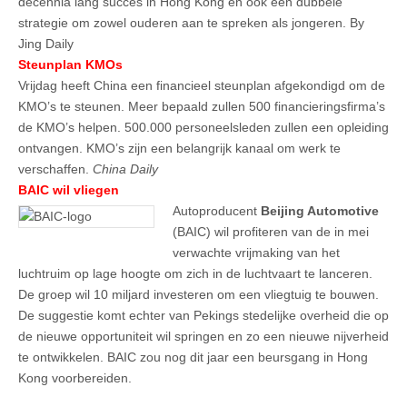
decennia lang succes in Hong Kong en ook een dubbele
strategie om zowel ouderen aan te spreken als jongeren. By
Jing Daily
Steunplan KMOs
Vrijdag heeft China een financieel steunplan afgekondigd om de
KMO’s te steunen. Meer bepaald zullen 500 financieringsfirma’s
de KMO’s helpen. 500.000 personeelsleden zullen een opleiding
ontvangen. KMO’s zijn een belangrijk kanaal om werk te
verschaffen.
China Daily
BAIC wil vliegen
Autoproducent
Beijing Automotive
(BAIC) wil profiteren van de in mei
verwachte vrijmaking van het
luchtruim op lage hoogte om zich in de luchtvaart te lanceren.
De groep wil 10 miljard investeren om een vliegtuig te bouwen.
De suggestie komt echter van Pekings stedelijke overheid die op
de nieuwe opportuniteit wil springen en zo een nieuwe nijverheid
te ontwikkelen. BAIC zou nog dit jaar een beursgang in Hong
Kong voorbereiden.