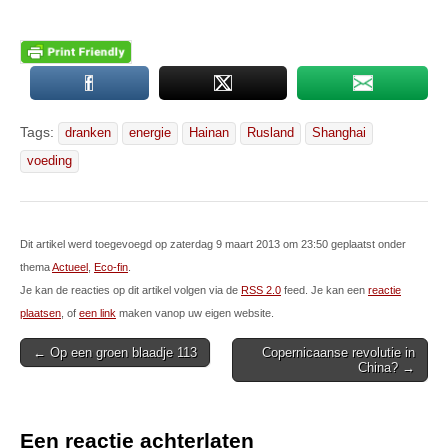
Tags:
dranken
energie
Hainan
Rusland
Shanghai
voeding
Dit artikel werd toegevoegd op zaterdag 9 maart 2013 om 23:50 geplaatst onder
thema
Actueel
,
Eco-fin
.
Je kan de reacties op dit artikel volgen via de
RSS 2.0
feed. Je kan een
reactie
plaatsen
, of
een link
maken vanop uw eigen website.
Post
← Op een groen blaadje 113
Copernicaanse revolutie in
China? →
navigation
Een reactie achterlaten