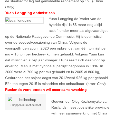
de staalsector lag het gemiddelde rendement op 1%. (
China
Daily
)
Yuan Longping optimistisch
Yuan Longping de ‘vader van de
hybride rijst’ is 83 maar nog altijd
actief, onder meer als afgevaardigde
op de Nationale Raadgevende Commissie. Hij is optimistisch
over de voedselvoorziening van China. Volgens de
voorspellingen zou in 2020 een opbrengst van één ton rijst per
mu – 15 ton per hectare- kunnen gehaald. Volgens Yuan kan
dat misschien al vijf jaar vroeger. Hij baseert zich daarvoor op
ervaring. Men is met hybride superrijst begonnen in 1996. In
2000 werd al 700 kg per mu gehaald en in 2005 al 800 kg,
Gedurende het najaar oogst van 2012werd 926 kg per gehaald.
Eén ton tegen 2015 is misschien niet onhaalbaar. (bron:
Cntv
)
Ruslands verre oosten wil meer samenwerking
Gouverneur Oleg Kozhemyako van
Shoppen nu met de boot
Ruslands meest oostelijke provincie
wil meer samenwerking met China