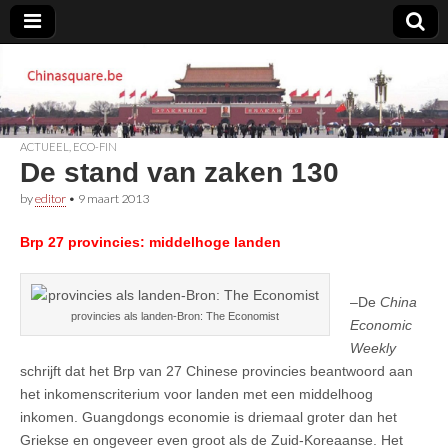
Chinasquare.be
ACTUEEL
,
ECO-FIN
De stand van zaken 130
by
editor
•
9 maart 2013
Brp 27 provincies: middelhoge landen
–De
China
provincies als landen-Bron: The Economist
Economic
Weekly
schrijft dat het Brp van 27 Chinese provincies beantwoord aan
het inkomenscriterium voor landen met een middelhoog
inkomen. Guangdongs economie is driemaal groter dan het
Griekse en ongeveer even groot als de Zuid-Koreaanse. Het