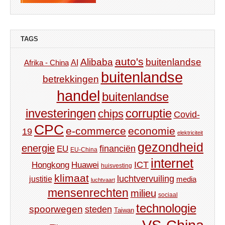
TAGS
auto's
Alibaba
buitenlandse
AI
Afrika - China
buitenlandse
betrekkingen
handel
buitenlandse
investeringen
corruptie
chips
Covid-
CPC
e-commerce
economie
19
elektriciteit
gezondheid
energie
financiën
EU
EU-China
internet
ICT
Hongkong
Huawei
huisvesting
klimaat
luchtvervuiling
justitie
media
luchtvaart
mensenrechten
milieu
sociaal
technologie
spoorwegen
steden
Taiwan