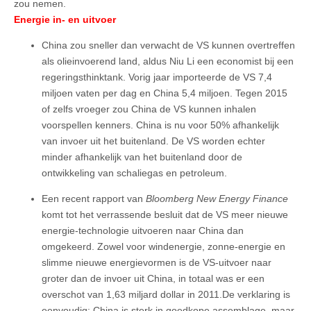
zou nemen.
Energie in- en uitvoer
China zou sneller dan verwacht de VS kunnen overtreffen
als olieinvoerend land, aldus Niu Li een economist bij een
regeringsthinktank. Vorig jaar importeerde de VS 7,4
miljoen vaten per dag en China 5,4 miljoen. Tegen 2015
of zelfs vroeger zou China de VS kunnen inhalen
voorspellen kenners. China is nu voor 50% afhankelijk
van invoer uit het buitenland. De VS worden echter
minder afhankelijk van het buitenland door de
ontwikkeling van schaliegas en petroleum.
Een recent rapport van
Bloomberg New Energy Finance
komt tot het verrassende besluit dat de VS meer nieuwe
energie-technologie uitvoeren naar China dan
omgekeerd. Zowel voor windenergie, zonne-energie en
slimme nieuwe energievormen is de VS-uitvoer naar
groter dan de invoer uit China, in totaal was er een
overschot van 1,63 miljard dollar in 2011.De verklaring is
eenvoudig: China is sterk in goedkope assemblage, maar