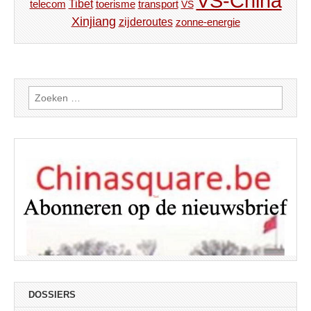
VS-China
Tibet
toerisme
transport
telecom
VS
Xinjiang
zijderoutes
zonne-energie
Zoeken
naar:
DOSSIERS