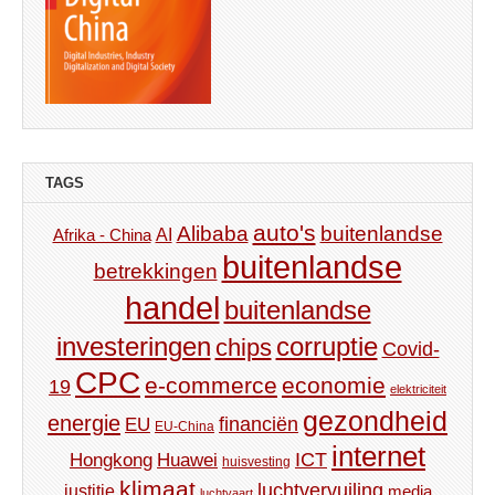
TAGS
auto's
Alibaba
buitenlandse
AI
Afrika - China
buitenlandse
betrekkingen
handel
buitenlandse
investeringen
corruptie
chips
Covid-
CPC
e-commerce
economie
19
elektriciteit
gezondheid
energie
financiën
EU
EU-China
internet
ICT
Hongkong
Huawei
huisvesting
klimaat
luchtvervuiling
justitie
media
luchtvaart