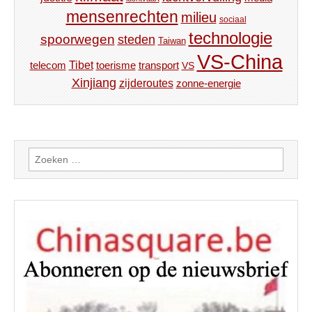
mensenrechten
milieu
sociaal
technologie
spoorwegen
steden
Taiwan
VS-China
Tibet
toerisme
transport
telecom
VS
Xinjiang
zijderoutes
zonne-energie
Zoeken
naar: