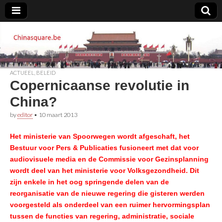
Chinasquare.be
ACTUEEL
,
BELEID
Copernicaanse revolutie in
China?
by
editor
•
10 maart 2013
Het ministerie van Spoorwegen wordt afgeschaft, het
Bestuur voor Pers & Publicaties fusioneert met dat voor
audiovisuele media en de Commissie voor Gezinsplanning
wordt deel van het ministerie voor Volksgezondheid. Dit
zijn enkele in het oog springende delen van de
reorganisatie van de nieuwe regering die gisteren werden
voorgesteld als onderdeel van een ruimer hervormingsplan
tussen de functies van regering, administratie, sociale