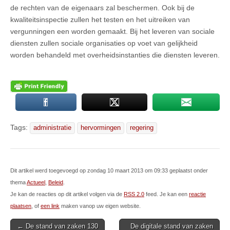
de rechten van de eigenaars zal beschermen. Ook bij de
kwaliteitsinspectie zullen het testen en het uitreiken van
vergunningen een worden gemaakt. Bij het leveren van sociale
diensten zullen sociale organisaties op voet van gelijkheid
worden behandeld met overheidsinstanties die diensten leveren.
Tags:
administratie
hervormingen
regering
Dit artikel werd toegevoegd op zondag 10 maart 2013 om 09:33 geplaatst onder
thema
Actueel
,
Beleid
.
Je kan de reacties op dit artikel volgen via de
RSS 2.0
feed. Je kan een
reactie
plaatsen
, of
een link
maken vanop uw eigen website.
Post
← De stand van zaken 130
De digitale stand van zaken