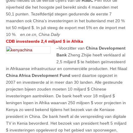
goed nieuws uit de eerste cijfers van de
HSBC
PMI voor de
nijverheid die het hoogste peil bereikt sinds 4 maanden met
50,1 punten. Tezelfdertijd stegen gedurende de eerste 7
maanden ook China’s investeringen in het buitenland met 20 %
tot 50 miljard $. In juli steeg de export met 5% en de import met
10 %.
en.ce.cn, China Daily
CDB investeerde 2,4 miljard $ in Afrika
–Voorzitter van
China Development
Bank
Zheng Zhijie heeft verklaard al
2,5 miljard $ te hebben geïnvesteerd
in Afrikaanse infrastructuur en commerciële producten. Het filiaal
China Africa Development Fund
werd daartoe opgezet in
2007 en investeerde al in meer dan 30 landen. Alle gesteunde
projecten bijeen zouden moeten 10 miljard $ Chinese
investeringen aantrekken. De bank heeft voor 18 miljard $
leningen lopen in Afrika waarvan 250 miljoen $ voor projecten in
Kenya zo werd bekend tijdens het bezoek van de Keniase
president in China. De bank heeft al de verspreiding van digitale
TV in Kenia bevorderd. Het bezoek van president heeft 5 miljard
$ investeringen opgeleverd op het gebied van spoorwegen,