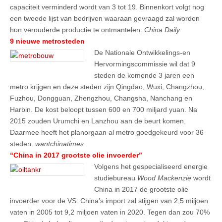
capaciteit verminderd wordt van 3 tot 19. Binnenkort volgt nog
een tweede lijst van bedrijven waaraan gevraagd zal worden
hun verouderde productie te ontmantelen.
China Daily
9 nieuwe metrosteden
De Nationale Ontwikkelings-en
Hervormingscommissie wil dat 9
steden de komende 3 jaren een
metro krijgen en deze steden zijn Qingdao, Wuxi, Changzhou,
Fuzhou, Dongguan, Zhengzhou, Changsha, Nanchang en
Harbin. De kost beloopt tussen 600 en 700 miljard yuan. Na
2015 zouden Urumchi en Lanzhou aan de beurt komen.
Daarmee heeft het planorgaan al metro goedgekeurd voor 36
steden.
wantchinatimes
“China in 2017 grootste olie invoerder”
Volgens het gespecialiseerd energie
studiebureau
Wood Mackenzie
wordt
China in 2017 de grootste olie
invoerder voor de VS. China’s import zal stijgen van 2,5 miljoen
vaten in 2005 tot 9,2 miljoen vaten in 2020. Tegen dan zou 70%