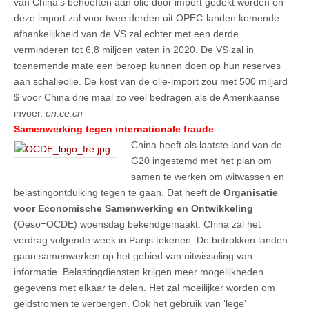
van China’s behoeften aan olie door import gedekt worden en
deze import zal voor twee derden uit OPEC-landen komende
afhankelijkheid van de VS zal echter met een derde
verminderen tot 6,8 miljoen vaten in 2020. De VS zal in
toenemende mate een beroep kunnen doen op hun reserves
aan schalieolie. De kost van de olie-import zou met 500 miljard
$ voor China drie maal zo veel bedragen als de Amerikaanse
invoer.
en.ce.cn
Samenwerking tegen internationale fraude
China heeft als laatste land van de
G20 ingestemd met het plan om
samen te werken om witwassen en
belastingontduiking tegen te gaan. Dat heeft de
Organisatie
voor Economische Samenwerking en Ontwikkeling
(Oeso=OCDE) woensdag bekendgemaakt. China zal het
verdrag volgende week in Parijs tekenen. De betrokken landen
gaan samenwerken op het gebied van uitwisseling van
informatie. Belastingdiensten krijgen meer mogelijkheden
gegevens met elkaar te delen. Het zal moeilijker worden om
geldstromen te verbergen. Ook het gebruik van ‘lege’