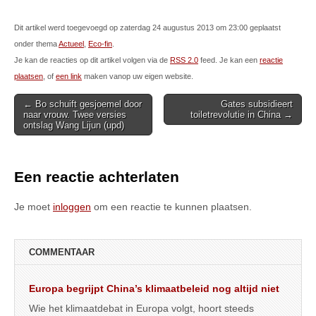
Dit artikel werd toegevoegd op zaterdag 24 augustus 2013 om 23:00 geplaatst
onder thema
Actueel
,
Eco-fin
.
Je kan de reacties op dit artikel volgen via de
RSS 2.0
feed. Je kan een
reactie
plaatsen
, of
een link
maken vanop uw eigen website.
Post
← Bo schuift gesjoemel door
Gates subsidieert
naar vrouw. Twee versies
toiletrevolutie in China →
navigation
ontslag Wang Lijun (upd)
Een reactie achterlaten
Je moet
inloggen
om een reactie te kunnen plaatsen.
COMMENTAAR
Europa begrijpt China’s klimaatbeleid nog altijd niet
Wie het klimaatdebat in Europa volgt, hoort steeds