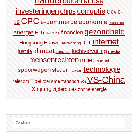
handel
buitenlandse
investeringen
corruptie
chips
Covid-
CPC
e-commerce
economie
19
elektriciteit
gezondheid
energie
financiën
EU
EU-China
internet
ICT
Hongkong
Huawei
huisvesting
klimaat
luchtvervuiling
justitie
media
luchtvaart
mensenrechten
milieu
sociaal
technologie
spoorwegen
steden
Taiwan
VS-China
Tibet
toerisme
transport
telecom
VS
Xinjiang
zijderoutes
zonne-energie
Zoeken
naar: