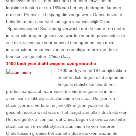
vrachtsysteem blijft een blok aan het been terwijl het de
logistieke kosten die nu 18% van het bnp bedragen, kunnen
drukken. Premier Li Leqiang die vorige week Gansu bezocht
beloofde meer spoorverbindingen voor westelijk China.
.Spoorwegexpert Sun Zhang verwacht dat de spoor- en metro
infrastructuur open gesteld zal worden voor de privésector die
zelf niet zal instaan voor bouw of management van deze
infrastructuur, maar wel van een redelijke return van deze
fondsen zal genieten.
China Daily
1400 bedrijven dicht wegens overproductie
1400 bedrijven uit 19 bedrijfstakken
moeten dicht tegen eind september.
Volgens statistieken wordt het
productieapparaat maar voor drie vierden gebruikt in het
aluminium, elektrolytisch aluminium en staal. De ijzer- en
staalnijverheid verloren in juni 699 miljoen yuan en de
gecombineerde winst was er het laagst van alle industrietakken.
Het is eigenlijk al tien jaar dat China begon de overcapaciteit in
staal, cement en elektrolytisch aluminium te verminderen.
Ondertussen groeide het aantal industrietakken waarin de