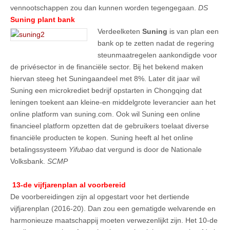
vennootschappen zou dan kunnen worden tegengegaan.
DS
Suning plant bank
Verdeelketen
Suning
is van plan een
bank op te zetten nadat de regering
steunmaatregelen aankondigde voor
de privésector in de financiële sector. Bij het bekend maken
hiervan steeg het Suningaandeel met 8%. Later dit jaar wil
Suning een microkrediet bedrijf opstarten in Chongqing dat
leningen toekent aan kleine-en middelgrote leverancier aan het
online platform van suning.com. Ook wil Suning een online
financieel platform opzetten dat de gebruikers toelaat diverse
financiële producten te kopen. Suning heeft al het online
betalingssysteem
Yifubao
dat vergund is door de Nationale
Volksbank.
SCMP
13-de vijfjarenplan al voorbereid
De voorbereidingen zijn al opgestart voor het dertiende
vijfjarenplan (2016-20). Dan zou een gematigde welvarende en
harmonieuze maatschappij moeten verwezenlijkt zijn. Het 10-de