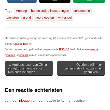
Tags:
Anbang
buitenlandse investeringen
consumptie
diensten
grond
noord-oosten
vrijhandel
Dit artikel werd toegevoegd op zaterdag 28 februari 2015 om 00:20 geplaatst onder
thema
Actueel
,
Eco-fin
.
Je kan de reacties op dit artikel volgen via de
RSS 2.0
feed. Je kan een
reactie
plaatsen
, of
een link
maken vanop uw eigen website.
Post
← Ambassadeur van China
Overheid wil meer
vraagt consideratie voor
binnenlandse IT-apparatuur
navigation
Ruslands belangen
gebruiken →
Een reactie achterlaten
Je moet
inloggen
om een reactie te kunnen plaatsen.