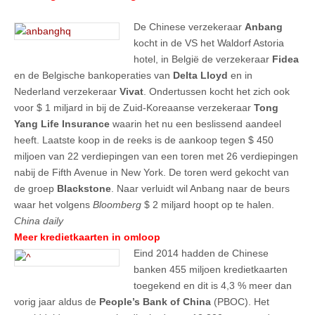
De Chinese verzekeraar
Anbang
kocht in de VS het Waldorf Astoria
hotel, in België de verzekeraar
Fidea
en de Belgische bankoperaties van
Delta Lloyd
en in
Nederland verzekeraar
Vivat
. Ondertussen kocht het zich ook
voor $ 1 miljard in bij de Zuid-Koreaanse verzekeraar
Tong
Yang Life
Insurance
waarin het nu een beslissend aandeel
heeft. Laatste koop in de reeks is de aankoop tegen $ 450
miljoen van 22 verdiepingen van een toren met 26 verdiepingen
nabij de Fifth Avenue in New York. De toren werd gekocht van
de groep
Blackstone
. Naar verluidt wil Anbang naar de beurs
waar het volgens
Bloomberg
$ 2 miljard hoopt op te halen.
China daily
Meer kredietkaarten in omloop
Eind 2014 hadden de Chinese
banken 455 miljoen kredietkaarten
toegekend en dit is 4,3 % meer dan
vorig jaar aldus de
People’s Bank of China
(PBOC). Het