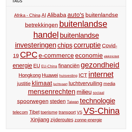
TAGS
auto's
Alibaba
buitenlandse
AI
Afrika - China
buitenlandse
betrekkingen
handel
buitenlandse
investeringen
corruptie
chips
Covid-
CPC
e-commerce
economie
19
elektriciteit
gezondheid
energie
financiën
EU
EU-China
internet
ICT
Hongkong
Huawei
huisvesting
klimaat
luchtvervuiling
justitie
media
luchtvaart
mensenrechten
milieu
sociaal
technologie
spoorwegen
steden
Taiwan
VS-China
Tibet
toerisme
transport
telecom
VS
Xinjiang
zijderoutes
zonne-energie