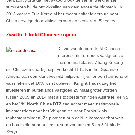
stimuleren bij de ontwikkeling van geavanceerde hightech. In
2013 voerde Zuid Korea al het meest halfgeleiders uit naar
China gevolgd door vlakschermen en sensoren.
En.ce.cn
Zwakke € trekt Chinese kopers
De val van de euro trekt Chinese
interesse in Europees vastgoed zo
melden makelaars. Zhang Kesong
die Chinezen daarbij helpt verkocht 11 flats in het Spaanse
Almeria aan een klant voor €2 miljoen. Hij wil er een familiehotel
van maken dat 10% winst oplevert.
Knight Frank
zag het
investeren in buitenlands vastgoed 25 maal groter worden
tussen 2009 en 2014 met als topbestemmingen Australië, de VS
en het VK.
North China DTZ
zag echter meer institutionele
investeerders naar het VK gaan en naar Frankrijk als
topbestemmingen. Ze plaatsen hun geld in kantoorgebouwen
en hotels die normaal een return van tussen 5 en 8 % bieden.
Scmp