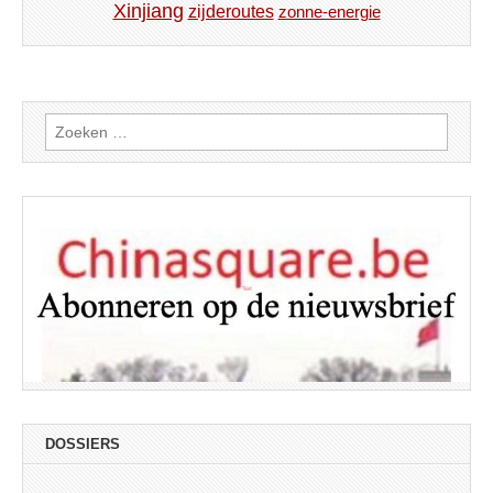
Xinjiang
zijderoutes
zonne-energie
Zoeken
naar:
DOSSIERS