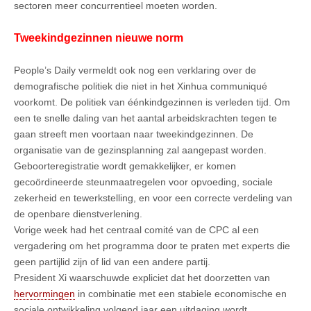
sectoren meer concurrentieel moeten worden.
Tweekindgezinnen nieuwe norm
People’s Daily vermeldt ook nog een verklaring over de
demografische politiek die niet in het Xinhua communiqué
voorkomt. De politiek van éénkindgezinnen is verleden tijd. Om
een te snelle daling van het aantal arbeidskrachten tegen te
gaan streeft men voortaan naar tweekindgezinnen. De
organisatie van de gezinsplanning zal aangepast worden.
Geboorteregistratie wordt gemakkelijker, er komen
gecoördineerde steunmaatregelen voor opvoeding, sociale
zekerheid en tewerkstelling, en voor een correcte verdeling van
de openbare dienstverlening.
Vorige week had het centraal comité van de CPC al een
vergadering om het programma door te praten met experts die
geen partijlid zijn of lid van een andere partij.
President Xi waarschuwde expliciet dat het doorzetten van
hervormingen
in combinatie met een stabiele economische en
sociale ontwikkeling volgend jaar een uitdaging wordt.