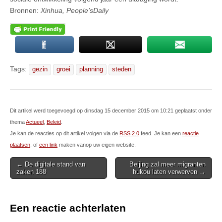
Bronnen:
Xinhua, People’sDaily
Tags:
gezin
groei
planning
steden
Dit artikel werd toegevoegd op dinsdag 15 december 2015 om 10:21 geplaatst onder
thema
Actueel
,
Beleid
.
Je kan de reacties op dit artikel volgen via de
RSS 2.0
feed. Je kan een
reactie
plaatsen
, of
een link
maken vanop uw eigen website.
Post
← De digitale stand van
Beijing zal meer migranten
zaken 188
hukou laten verwerven →
navigation
Een reactie achterlaten