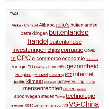
TAGS
auto's
Alibaba
buitenlandse
AI
Afrika - China
buitenlandse
betrekkingen
handel
buitenlandse
investeringen
corruptie
chips
Covid-
CPC
e-commerce
economie
19
elektriciteit
gezondheid
energie
financiën
EU
EU-China
internet
ICT
Hongkong
Huawei
huisvesting
klimaat
luchtvervuiling
justitie
media
luchtvaart
mensenrechten
milieu
sociaal
technologie
spoorwegen
steden
Taiwan
VS-China
Tibet
toerisme
transport
telecom
VS