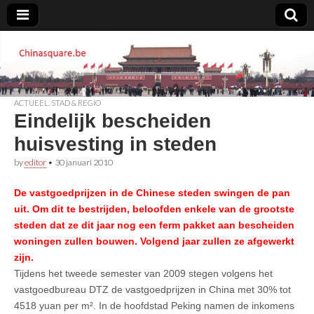
Chinasquare.be
ACTUEEL
,
STAD & REGIO
Eindelijk bescheiden
huisvesting in steden
by
editor
•
30 januari 2010
De vastgoedprijzen in de Chinese steden swingen de pan
uit. Om dit te bestrijden, beloofden enkele van de grootste
steden dat ze dit jaar nog een ferm pakket aan bescheiden
woningen zullen bouwen. Volgend jaar zullen ze afgewerkt
zijn.
Tijdens het tweede semester van 2009 stegen volgens het
vastgoedbureau DTZ de vastgoedprijzen in China met 30% tot
4518 yuan per m². In de hoofdstad Peking namen de inkomens