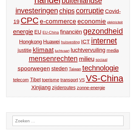
handel
buitenlandse
investeringen
corruptie
chips
Covid-
CPC
e-commerce
economie
19
elektriciteit
gezondheid
energie
financiën
EU
EU-China
internet
ICT
Hongkong
Huawei
huisvesting
klimaat
luchtvervuiling
justitie
media
luchtvaart
mensenrechten
milieu
sociaal
technologie
spoorwegen
steden
Taiwan
VS-China
Tibet
toerisme
transport
telecom
VS
Xinjiang
zijderoutes
zonne-energie
Zoeken
naar: