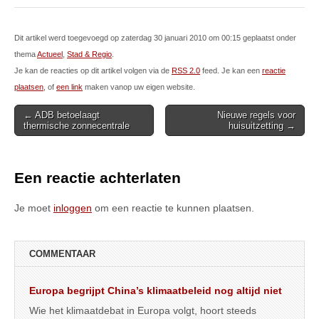
Dit artikel werd toegevoegd op zaterdag 30 januari 2010 om 00:15 geplaatst onder
thema
Actueel
,
Stad & Regio
.
Je kan de reacties op dit artikel volgen via de
RSS 2.0
feed. Je kan een
reactie
plaatsen
, of
een link
maken vanop uw eigen website.
Post
← ADB betoelaagt
Nieuwe regels voor
thermische zonnecentrale
huisuitzetting →
navigation
Een reactie achterlaten
Je moet
inloggen
om een reactie te kunnen plaatsen.
COMMENTAAR
Europa begrijpt China’s klimaatbeleid nog altijd niet
Wie het klimaatdebat in Europa volgt, hoort steeds