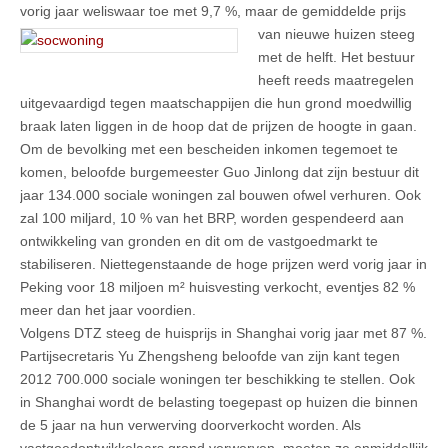
vorig jaar weliswaar toe met 9,7 %, maar de gemiddelde prijs
van nieuwe huizen steeg
met de helft. Het bestuur
heeft reeds maatregelen
uitgevaardigd tegen maatschappijen die hun grond moedwillig
braak laten liggen in de hoop dat de prijzen de hoogte in gaan.
Om de bevolking met een bescheiden inkomen tegemoet te
komen, beloofde burgemeester Guo Jinlong dat zijn bestuur dit
jaar 134.000 sociale woningen zal bouwen ofwel verhuren. Ook
zal 100 miljard, 10 % van het BRP, worden gespendeerd aan
ontwikkeling van gronden en dit om de vastgoedmarkt te
stabiliseren. Niettegenstaande de hoge prijzen werd vorig jaar in
Peking voor 18 miljoen m² huisvesting verkocht, eventjes 82 %
meer dan het jaar voordien.
Volgens DTZ steeg de huisprijs in Shanghai vorig jaar met 87 %.
Partijsecretaris Yu Zhengsheng beloofde van zijn kant tegen
2012 700.000 sociale woningen ter beschikking te stellen. Ook
in Shanghai wordt de belasting toegepast op huizen die binnen
de 5 jaar na hun verwerving doorverkocht worden. Als
vastgoedontwikkelaars grond verwerven, moeten ze onmiddellijk