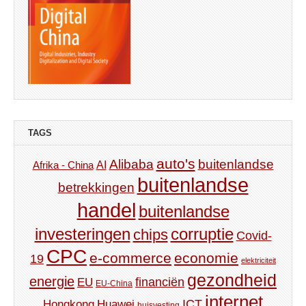
TAGS
auto's
Alibaba
buitenlandse
AI
Afrika - China
buitenlandse
betrekkingen
handel
buitenlandse
investeringen
corruptie
chips
Covid-
CPC
e-commerce
economie
19
elektriciteit
gezondheid
energie
financiën
EU
EU-China
internet
ICT
Hongkong
Huawei
huisvesting