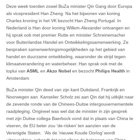
Deze week toerden zowel BuZa minister Qin Gang door Europa
als vicepresident Han Zheng. Na het bijwonen van koning
Charles kroning in het VK bezocht Han Zheng Portugal. In
Nederland is Han door koning Willem-Alexander ontvangen en
hij sprak ook met premier Rutte en minister Schreinemacher
voor Buitenlandse Handel en Ontwikkelingssamenwerking. Ze
bespraken samenwerkingsmogelijkheden op het gebied van
handel en duurzame ontwikkeling, waaronder de strijd tegen
klimaatverandering en waterbeheer. Han sprak ook met de
toplui van
ASML
en
Akzo Nobel
en bezocht
Philips Health
in
Amsterdam.
BuZa minister Qin deed van zijn kant Duitsland, Frankrijk en
Noorwegen aan. Kanselier Scholz zei aan Qin dat hij uitkijkt naar
de zevende ronde van de Chinees-Duitse intergouvernementele
raadpleging. Origineel was wel dat de minister in zijn gesprek
met zijn Duitse collega Baerbock vond dat in plaats van China te
viseren, de EU beter zou ‘de-risken’ ten aanzien van de
Verenigde Staten. ‘Als de ‘nieuwe Koude Oorlog’ wordt
uitgevochten, schaadt dat niet alleen de belangen van China,