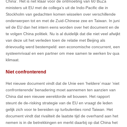
China’. Het is net klaar voor de ontmoeting van 60 BuZa
ministers uit EU met de collega’s uit de Indo-Pacific die in
Stockholm van gedachten komen wisselen over verschillende
onderwerpen tot en met de Zuid-Chinese zee en Taiwan. In juni
wil de EU dan het intern eens worden over het document en de
te volgen China politiek. Nu is al duidelijk dat die niet veel afwijkt
van deze uit het verleden toen de relatie met Beijing als
drievoudig werd bestempeld: een economische concurrent, een
systeemrivaal en een partner om mee samen te werken bv qua
klimaat.
Niet confronterend
Het nieuwe document vindt dat de Unie een ‘heldere’ maar ‘niet
confronterende’ benadering moet aannemen ten aanzien van
China dat een nieuwe wereldorde wil bouwen. Het rapport
steunt de de-risking strategie van de EU en vraagt de leden
gelijk zich voor te bereiden op turbulenties rond Taiwan. Het
document vindt dat rivaliteit de laatste tijd de overhand aan het
nemen is in de betrekkingen en merkt daarbij op dat China het