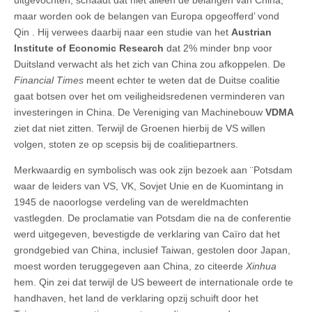
maar worden ook de belangen van Europa opgeofferd’ vond
Qin . Hij verwees daarbij naar een studie van het
Austrian
Institute of Economic Research
dat 2% minder bnp voor
Duitsland verwacht als het zich van China zou afkoppelen. De
Financial Times
meent echter te weten dat de Duitse coalitie
gaat botsen over het om veiligheidsredenen verminderen van
investeringen in China. De Vereniging van Machinebouw
VDMA
ziet dat niet zitten. Terwijl de Groenen hierbij de VS willen
volgen, stoten ze op scepsis bij de coalitiepartners.
Merkwaardig en symbolisch was ook zijn bezoek aan ¨Potsdam
waar de leiders van VS, VK, Sovjet Unie en de Kuomintang in
1945 de naoorlogse verdeling van de wereldmachten
vastlegden. De proclamatie van Potsdam die na de conferentie
werd uitgegeven, bevestigde de verklaring van Caïro dat het
grondgebied van China, inclusief Taiwan, gestolen door Japan,
moest worden teruggegeven aan China, zo citeerde
Xinhua
hem. Qin zei dat terwijl de US beweert de internationale orde te
handhaven, het land de verklaring opzij schuift door het