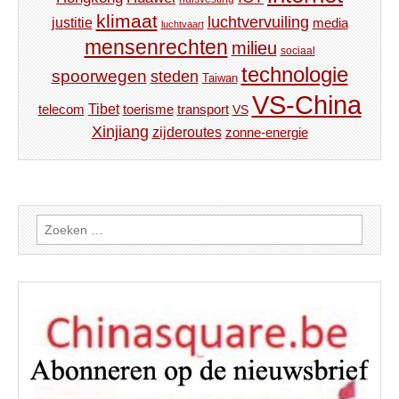
klimaat
luchtvervuiling
justitie
media
luchtvaart
mensenrechten
milieu
sociaal
technologie
spoorwegen
steden
Taiwan
VS-China
Tibet
toerisme
transport
telecom
VS
Xinjiang
zijderoutes
zonne-energie
Zoeken
naar: