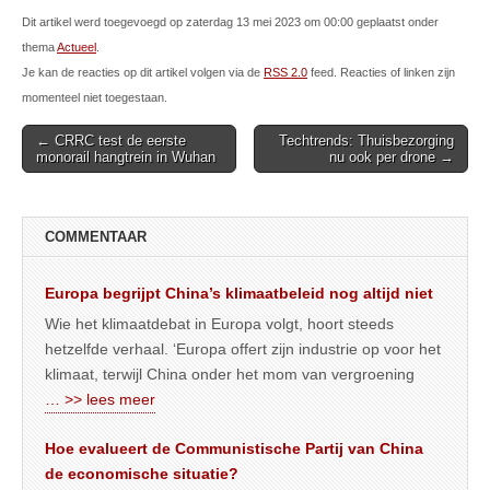
Dit artikel werd toegevoegd op zaterdag 13 mei 2023 om 00:00 geplaatst onder
thema
Actueel
.
Je kan de reacties op dit artikel volgen via de
RSS 2.0
feed. Reacties of linken zijn
momenteel niet toegestaan.
Post
← CRRC test de eerste
Techtrends: Thuisbezorging
monorail hangtrein in Wuhan
nu ook per drone →
navigation
COMMENTAAR
Europa begrijpt China’s klimaatbeleid nog altijd niet
Wie het klimaatdebat in Europa volgt, hoort steeds
hetzelfde verhaal. ‘Europa offert zijn industrie op voor het
klimaat, terwijl China onder het mom van vergroening
… >> lees meer
Hoe evalueert de Communistische Partij van China
de economische situatie?