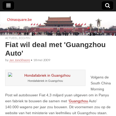
Chinasquare.be
ACTUEEL
,
ECO-FIN
Fiat wil deal met 'Guangzhou
Auto'
by
Jan Jonckheere
•
18 mei 2009
Volgens de
Hondafabriek in Guangzhou
South China
Morning
Post wil autobouwer Fiat 4,3 miljard yuan uitgeven om in Panyu
een fabriek te bouwen die samen met ‘
Guangzhou
Auto’
140.000 wagens per jaar zou bouwen. Dit voornemen zou op de
website van het ministerie van leefmilieu uit Guangzhou staan.