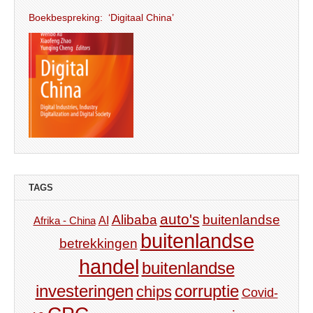
Boekbespreking: ‘Digitaal China’
TAGS
auto's
Alibaba
buitenlandse
AI
Afrika - China
buitenlandse
betrekkingen
handel
buitenlandse
investeringen
corruptie
chips
Covid-