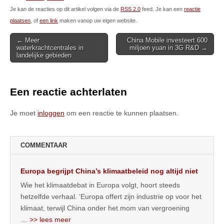
Je kan de reacties op dit artikel volgen via de
RSS 2.0
feed. Je kan een
reactie
plaatsen
, of
een link
maken vanop uw eigen website.
Post
← Meer
China Mobile investeert 600
waterkrachtcentrales in
miljoen yuan in 3G R&D →
navigation
landelijke gebieden
Een reactie achterlaten
Je moet
inloggen
om een reactie te kunnen plaatsen.
COMMENTAAR
Europa begrijpt China’s klimaatbeleid nog altijd niet
Wie het klimaatdebat in Europa volgt, hoort steeds
hetzelfde verhaal. ‘Europa offert zijn industrie op voor het
klimaat, terwijl China onder het mom van vergroening
… >> lees meer