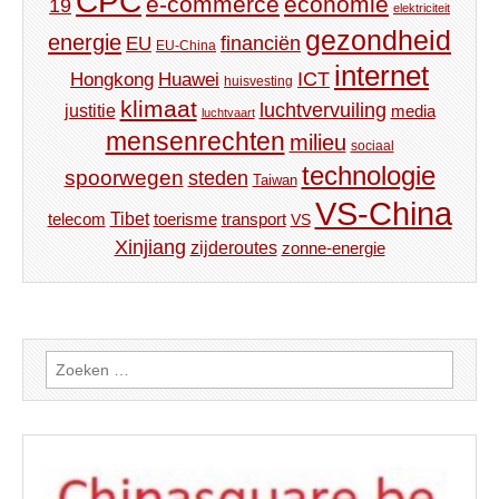
CPC
e-commerce
economie
19
elektriciteit
gezondheid
energie
financiën
EU
EU-China
internet
ICT
Hongkong
Huawei
huisvesting
klimaat
luchtvervuiling
justitie
media
luchtvaart
mensenrechten
milieu
sociaal
technologie
spoorwegen
steden
Taiwan
VS-China
Tibet
toerisme
transport
telecom
VS
Xinjiang
zijderoutes
zonne-energie
Zoeken
naar: