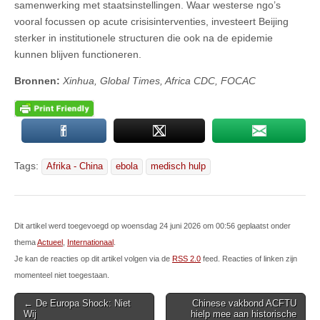
samenwerking met staatsinstellingen. Waar westerse ngo’s
vooral focussen op acute crisisinterventies, investeert Beijing
sterker in institutionele structuren die ook na de epidemie
kunnen blijven functioneren.
Bronnen:
Xinhua, Global Times, Africa CDC, FOCAC
Tags:
Afrika - China
ebola
medisch hulp
Dit artikel werd toegevoegd op woensdag 24 juni 2026 om 00:56 geplaatst onder
thema
Actueel
,
Internationaal
.
Je kan de reacties op dit artikel volgen via de
RSS 2.0
feed. Reacties of linken zijn
momenteel niet toegestaan.
Post
← De Europa Shock: Niet
Chinese vakbond ACFTU
Wij
hielp mee aan historische