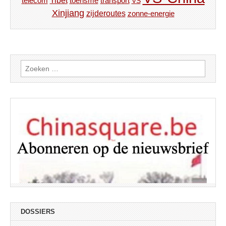
Tibet
toerisme
transport
telecom
VS
Xinjiang
zijderoutes
zonne-energie
Zoeken
naar:
DOSSIERS