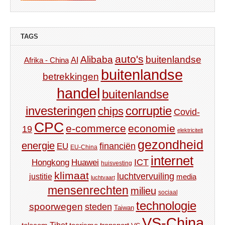
TAGS
auto's
Alibaba
buitenlandse
AI
Afrika - China
buitenlandse
betrekkingen
handel
buitenlandse
investeringen
corruptie
chips
Covid-
CPC
e-commerce
economie
19
elektriciteit
gezondheid
energie
financiën
EU
EU-China
internet
ICT
Hongkong
Huawei
huisvesting
klimaat
luchtvervuiling
justitie
media
luchtvaart
mensenrechten
milieu
sociaal
technologie
spoorwegen
steden
Taiwan
VS-China