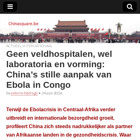
Chinasquare.be
ACTUEEL
,
INTERNATIONAAL
Geen veldhospitalen, wel
laboratoria en vorming:
China’s stille aanpak van
Ebola in Congo
by
externe bijdrage
•
24 juni 2026
Terwijl de Ebolacrisis in Centraal-Afrika verder
uitbreidt en internationale bezorgdheid groeit,
profileert China zich steeds nadrukkelijker als partner
van Afrikaanse landen in de gezondheidscrisis. Waar