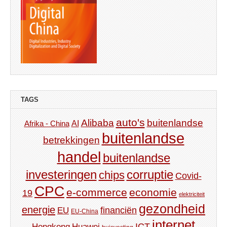
TAGS
auto's
Alibaba
buitenlandse
AI
Afrika - China
buitenlandse
betrekkingen
handel
buitenlandse
investeringen
corruptie
chips
Covid-
CPC
e-commerce
economie
19
elektriciteit
gezondheid
energie
financiën
EU
EU-China
internet
ICT
Hongkong
Huawei