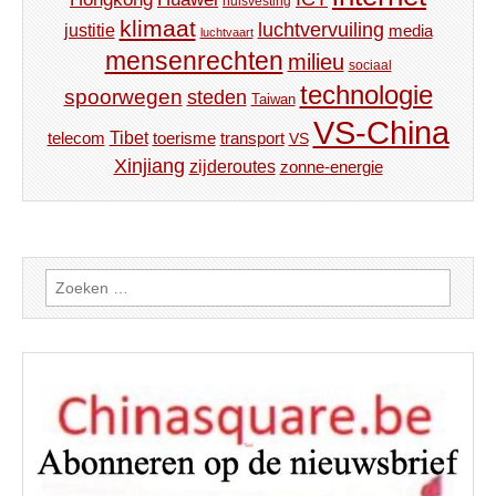
huisvesting
klimaat
luchtvervuiling
justitie
media
luchtvaart
mensenrechten
milieu
sociaal
technologie
spoorwegen
steden
Taiwan
VS-China
Tibet
toerisme
transport
telecom
VS
Xinjiang
zijderoutes
zonne-energie
Zoeken
naar: