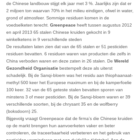
de Chinese landbouw stijgt elk jaar met 3 %. Jaarlijks zijn dat er
2 miljoen ton waarvan 70% in het milieu eindigen, ofwel in water,
grond of atmosfeer. Sommige residuen komen in de
voedselketen terecht.
Greenpeace
heeft tussen augustus 2012
en april 2013 65 stalen Chinese kruiden gekocht in 9
winkelketens in 9 verschillende steden
De resultaten laten zien dat van de 65 stalen er 51 pesticiden
residuen bevatten. 6 residuen waren van producten die zelfs in
China verboden waren en deze zaten in 26 stalen. De
Wereld
Gezondheid Organisatie
bestempelt deze als uiterst
schadelijk. Bij de Sanqi-bloem was het residu aan thiophaanaat-
methyl 500 keer het Europese maximum en bij de kamperfoelie
100 keer. 32 van de 65 geteste stalen bevatten sporen van
minstens 3 of meer pesticiden. Bij de Sanqi-bloem waren er 39
verschillende soorten, bij de chrysant 35 en de wolfberry
(boksdoorn) 25.
Bijgevolg vraagt Greenpeace dat de firma’s die Chinese kruiden
op de markt brengen hun aanvoerketen vaker en beter
controleren, de traceerbaarheid verbeteren en het gebruik van
pesticiden verminderen met een duidelijke tijdstabel. Aan de