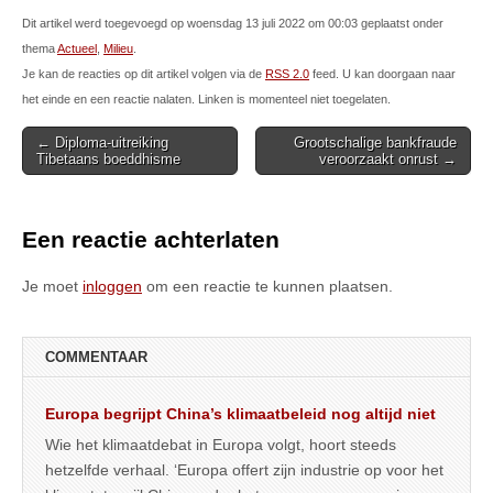
Dit artikel werd toegevoegd op woensdag 13 juli 2022 om 00:03 geplaatst onder
thema
Actueel
,
Milieu
.
Je kan de reacties op dit artikel volgen via de
RSS 2.0
feed. U kan doorgaan naar
het einde en een reactie nalaten. Linken is momenteel niet toegelaten.
Post
← Diploma-uitreiking
Grootschalige bankfraude
Tibetaans boeddhisme
veroorzaakt onrust →
navigation
Een reactie achterlaten
Je moet
inloggen
om een reactie te kunnen plaatsen.
COMMENTAAR
Europa begrijpt China’s klimaatbeleid nog altijd niet
Wie het klimaatdebat in Europa volgt, hoort steeds
hetzelfde verhaal. ‘Europa offert zijn industrie op voor het