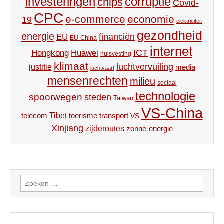
investeringen
corruptie
chips
Covid-
CPC
e-commerce
economie
19
elektriciteit
gezondheid
energie
financiën
EU
EU-China
internet
ICT
Hongkong
Huawei
huisvesting
klimaat
luchtvervuiling
justitie
media
luchtvaart
mensenrechten
milieu
sociaal
technologie
spoorwegen
steden
Taiwan
VS-China
Tibet
toerisme
transport
telecom
VS
Xinjiang
zijderoutes
zonne-energie
Zoeken
naar: