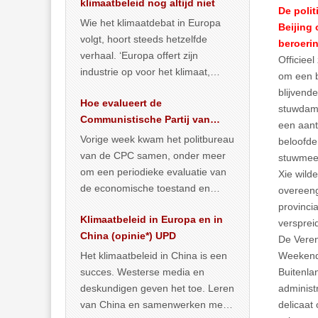
klimaatbeleid nog altijd niet
De polit
Wie het klimaatdebat in Europa
Beijing 
volgt, hoort steeds hetzelfde
beroerin
verhaal. ‘Europa offert zijn
Officieel
industrie op voor het klimaat,
om een b
terwijl China onder het mom van
blijvend
Hoe evalueert de
vergroening
… >> lees meer
stuwdam 
Communistische Partij van
een aant
China de economische
Vorige week kwam het politbureau
beloofde
situatie?
van de CPC samen, onder meer
stuwmeer
om een periodieke evaluatie van
Xie wilde
de economische toestand en
overeeng
politiek te maken. We
provincia
Klimaatbeleid in Europa en in
publiceerden
… >> lees meer
versprei
China (opinie*) UPD
De Veren
Het klimaatbeleid in China is een
Weekend 
succes. Westerse media en
Buitenla
deskundigen geven het toe. Leren
administ
van China en samenwerken met
delicaat