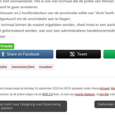
 met voorwendsels. Het is ook niet normaal dat de politie van Weinan 
and te gaan arresteren.
intussen ex-) hoofdredacteur van de provinciale editie van ‘Vonk’ heef
ndgestuurd om de anomalieën aan te klagen.
 normaal binnen de maand vrijgelaten worden, ofwel moet er een aank
ht geformuleerd worden, wat voor een administratieve handelsovertreding
ixin
Share on Facebook
Tweet
stitie
mensenrechten
stuwdam
l werd toegevoegd op dinsdag 14 september 2010 om 00:01 geplaatst onder thema
Actueel
,
Maa
eacties op dit artikel volgen via de
RSS 2.0
feed. Je kan een
reactie plaatsen
, of
een link
make
n lonkt naar Hongkong voor financiering
Vakbonden 
 plannen
ion