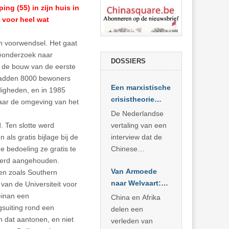
ng (55) in zijn huis in
t voor heel wat
 een voorwendsel. Het gaat
ivéonderzoek naar
DOSSIERS
j de bouw van de eerste
hadden 8000 bewoners
Een marxistische
digheden, en in 1985
crisistheorie
aar de omgeving van het
voor vandaag
De Nederlandse
d. Ten slotte werd
vertaling van een
ls gratis bijlage bij de
interview dat de
de bedoeling ze gratis te
Chinese
 werd aangehouden.
Academie voor
Van Armoede
ten zoals Southern
Sociale
naar Welvaart:
an de Universiteit voor
Wetenschappen
Wat Afrika kan
einan een
afnam van de
China en Afrika
leren van
gsuiting rond een
Britse
delen een
China’s
n dat aantonen, en niet
marxistische
verleden van