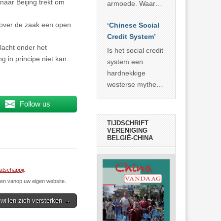
economisch
naar Beijing trekt om
econoom Michael
armoede. Waar
wonder
Roberts. Het laat
China er de
t over de zaak een open
zien dat
‘Chinese Social
voorbije veertig
… >> lees meer
Credit System’
jaar in slaagde
lacht onder het
meer dan 800
Is het social credit
 in principe niet kan.
miljoen mensen
system een
uit de armoede
hardnekkige
… >> lees meer
westerse mythe of
de dagelijkse
Follow us
realiteit in China?
TIJDSCHRIFT
VERENIGING
BELGIË-CHINA
tschappij
.
n vanop uw eigen website.
willen zich versterken →