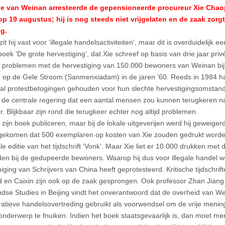
ie van Weinan arresteerde de gepensioneerde procureur Xie Chaopi
op 19 augustus; hij is nog steeds niet vrijgelaten en de zaak zorg
g.
 zit hij vast voor ‘illegale handelsactiviteiten’, maar dit is overduidelijk
oek ‘De grote hervestiging’, dat Xie schreef op basis van drie jaar pr
e problemen met de hervestiging van 150.000 bewoners van Weinan bi
op de Gele Stroom (Sanmenxiadam) in de jaren ’60. Reeds in 1984 
al protestbetogingen gehouden voor hun slechte hervestigingsomstan
 de centrale regering dat een aantal mensen zou kunnen terugkeren n
. Blijkbaar zijn rond die terugkeer echter nog altijd problemen.
 zijn boek publiceren, maar bij de lokale uitgeverijen werd hij geweiger
ekomen dat 500 exemplaren op kosten van Xie zouden gedrukt worden a
le editie van het tijdschrift ’Vonk’. Maar Xie liet er 10.000 drukken met 
den bij de gedupeerde bewoners. Waarop hij dus voor illegale handel
iging van Schrijvers van China heeft geprotesteerd. Kritische tijdschrif
en Caixin zijn ook op de zaak gesprongen. Ook professor Zhan Jiang v
ndse Studies in Beijing vindt het onverantwoord dat de overheid van W
ratieve handelsovertreding gebruikt als voorwendsel om de vrije menin
 onderwerp te fnuiken. Indien het boek staatsgevaarlijk is, dan moet me