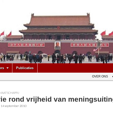
be
ers
Publicaties
OVER ONS
MAATSCHAPPIJ
ie rond vrijheid van meningsuiti
•
14 september 2010