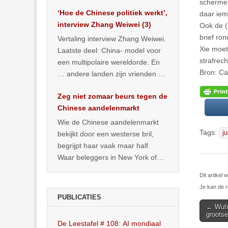
het land dan maar? ‘Dat
schermen
‘Hoe de Chinese politiek werkt’,
… >> lees meer
daar iem
interview Zhang Weiwei (3)
Ook de (
brief ro
Vertaling interview Zhang Weiwei.
Xie moet
Laatste deel: China- model voor
strafrec
een multipolaire wereldorde. En
Bron: Ca
… andere landen zijn vrienden of
kunnen het worden.
Zeg niet zomaar beurs tegen de
Chinese aandelenmarkt
Wie de Chinese aandelenmarkt
Tags:
ju
bekijkt door een westerse bril,
begrijpt haar vaak maar half.
Waar beleggers in New York of
Londen vooral kijken naar winst,
Dit artike
… >> lees meer
Je kan de r
PUBLICATIES
Post
← Wuha
grootse
navigat
De Leestafel # 108: AI mondiaal