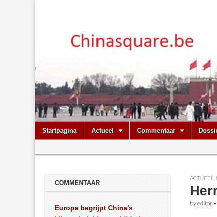
Chinasquare.
Skip
Main
Startpagina
Actueel
Commentaar
Dossi
to
menu
Sub
content
menu
ACTUEEL
,
COMMENTAAR
Herr
by
editor
Europa begrijpt China’s