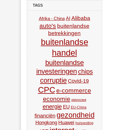
TAGS
Alibaba
AI
Afrika - China
auto's
buitenlandse
betrekkingen
buitenlandse
handel
buitenlandse
investeringen
chips
corruptie
Covid-19
CPC
e-commerce
economie
elektriciteit
energie
EU
EU-China
gezondheid
financiën
Hongkong
Huawei
huisvesting