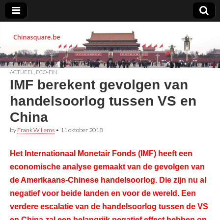
Chinasquare.be
ACTUEEL
,
ECO-FIN
IMF berekent gevolgen van
handelsoorlog tussen VS en
China
by
Frank Willems
•
11 oktober 2018
Het
Internationaal Monetair Fonds (IMF)
heeft een
economische analyse gemaakt van de gevolgen van
de Amerikaans-Chinese handelsoorlog. Die zijn nu al
negatief voor beide landen en voor de wereld. Een
verdere escalatie van de handelsoorlog tussen de VS
en China zal een belangrijk negatief effect hebben op