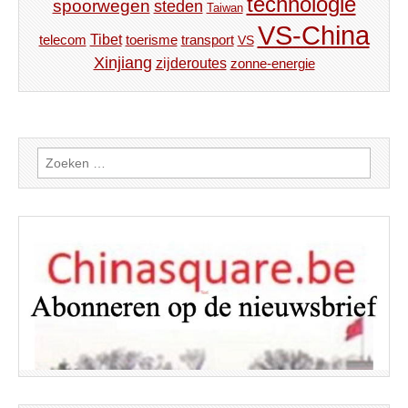
technologie
spoorwegen
steden
Taiwan
VS-China
Tibet
toerisme
transport
telecom
VS
Xinjiang
zijderoutes
zonne-energie
Zoeken
naar: