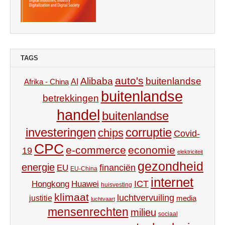
TAGS
auto's
Alibaba
buitenlandse
AI
Afrika - China
buitenlandse
betrekkingen
handel
buitenlandse
investeringen
corruptie
chips
Covid-
CPC
e-commerce
economie
19
elektriciteit
gezondheid
energie
financiën
EU
EU-China
internet
ICT
Hongkong
Huawei
huisvesting
klimaat
luchtvervuiling
justitie
media
luchtvaart
mensenrechten
milieu
sociaal