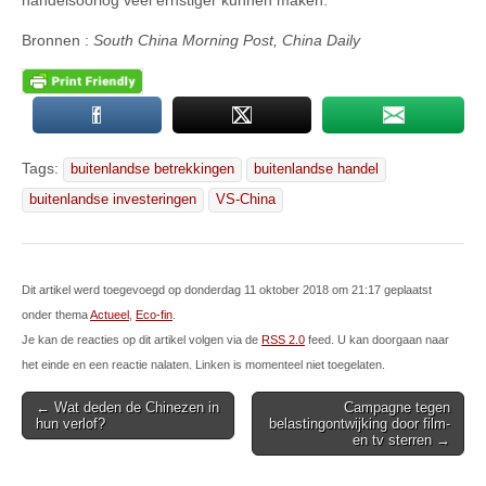
Bronnen :
South China Morning Post, China Daily
Tags:
buitenlandse betrekkingen
buitenlandse handel
buitenlandse investeringen
VS-China
Dit artikel werd toegevoegd op donderdag 11 oktober 2018 om 21:17 geplaatst
onder thema
Actueel
,
Eco-fin
.
Je kan de reacties op dit artikel volgen via de
RSS 2.0
feed. U kan doorgaan naar
het einde en een reactie nalaten. Linken is momenteel niet toegelaten.
Post
← Wat deden de Chinezen in
Campagne tegen
hun verlof?
belastingontwijking door film-
navigation
en tv sterren →