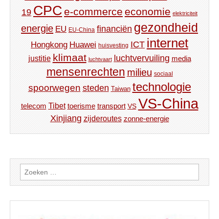
CPC
e-commerce
economie
19
elektriciteit
gezondheid
energie
financiën
EU
EU-China
internet
ICT
Hongkong
Huawei
huisvesting
klimaat
luchtvervuiling
justitie
media
luchtvaart
mensenrechten
milieu
sociaal
technologie
spoorwegen
steden
Taiwan
VS-China
Tibet
toerisme
transport
telecom
VS
Xinjiang
zijderoutes
zonne-energie
Zoeken
naar: