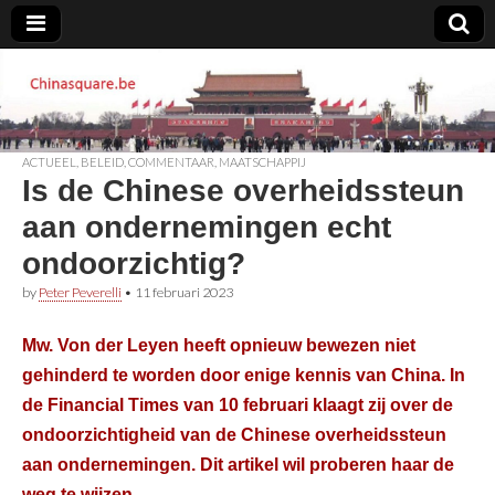
Chinasquare.be
ACTUEEL
,
BELEID
,
COMMENTAAR
,
MAATSCHAPPIJ
Is de Chinese overheidssteun
aan ondernemingen echt
ondoorzichtig?
by
Peter Peverelli
•
11 februari 2023
Mw. Von der Leyen heeft opnieuw bewezen niet
gehinderd te worden door enige kennis van China. In
de Financial Times van 10 februari klaagt zij over de
ondoorzichtigheid van de Chinese overheidssteun
aan ondernemingen. Dit artikel wil proberen haar de
weg te wijzen.