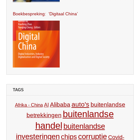
Boekbespreking: ‘Digitaal China’
TAGS
auto's
Alibaba
buitenlandse
AI
Afrika - China
buitenlandse
betrekkingen
handel
buitenlandse
investeringen
corruptie
chips
Covid-