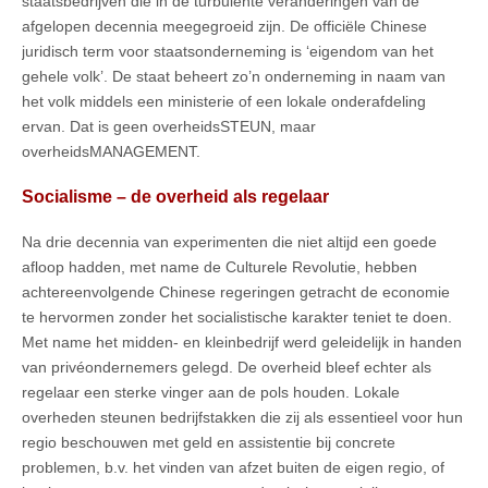
staatsbedrijven die in de turbulente veranderingen van de
afgelopen decennia meegegroeid zijn. De officiële Chinese
juridisch term voor staatsonderneming is ‘eigendom van het
gehele volk’. De staat beheert zo’n onderneming in naam van
het volk middels een ministerie of een lokale onderafdeling
ervan. Dat is geen overheidsSTEUN, maar
overheidsMANAGEMENT.
Socialisme – de overheid als regelaar
Na drie decennia van experimenten die niet altijd een goede
afloop hadden, met name de Culturele Revolutie, hebben
achtereenvolgende Chinese regeringen getracht de economie
te hervormen zonder het socialistische karakter teniet te doen.
Met name het midden- en kleinbedrijf werd geleidelijk in handen
van privéondernemers gelegd. De overheid bleef echter als
regelaar een sterke vinger aan de pols houden. Lokale
overheden steunen bedrijfstakken die zij als essentieel voor hun
regio beschouwen met geld en assistentie bij concrete
problemen, b.v. het vinden van afzet buiten de eigen regio, of