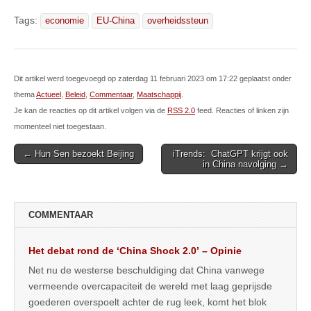
Tags:
economie
EU-China
overheidssteun
Dit artikel werd toegevoegd op zaterdag 11 februari 2023 om 17:22 geplaatst onder
thema
Actueel
,
Beleid
,
Commentaar
,
Maatschappij
.
Je kan de reacties op dit artikel volgen via de
RSS 2.0
feed. Reacties of linken zijn
momenteel niet toegestaan.
Post
← Hun Sen bezoekt Beijing
iTrends: ChatGPT krijgt ook
in China navolging →
navigation
COMMENTAAR
Het debat rond de ‘China Shock 2.0’ – Opinie
Net nu de westerse beschuldiging dat China vanwege
vermeende overcapaciteit de wereld met laag geprijsde
goederen overspoelt achter de rug leek, komt het blok