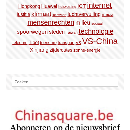
internet
ICT
Hongkong
Huawei
huisvesting
klimaat
luchtvervuiling
justitie
media
luchtvaart
mensenrechten
milieu
sociaal
technologie
spoorwegen
steden
Taiwan
VS-China
Tibet
toerisme
transport
telecom
VS
Xinjiang
zijderoutes
zonne-energie
Zoeken
naar: