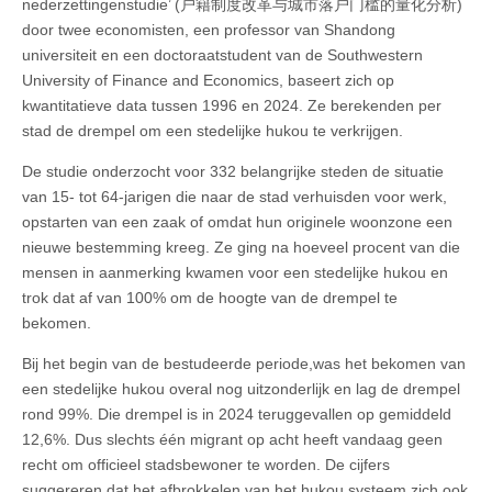
nederzettingenstudie’ (户籍制度改革与城市落户门槛的量化分析)
door twee economisten, een professor van Shandong
universiteit en een doctoraatstudent van de Southwestern
University of Finance and Economics, baseert zich op
kwantitatieve data tussen 1996 en 2024. Ze berekenden per
stad de drempel om een stedelijke hukou te verkrijgen.
De studie onderzocht voor 332 belangrijke steden de situatie
van 15- tot 64-jarigen die naar de stad verhuisden voor werk,
opstarten van een zaak of omdat hun originele woonzone een
nieuwe bestemming kreeg. Ze ging na hoeveel procent van die
mensen in aanmerking kwamen voor een stedelijke hukou en
trok dat af van 100% om de hoogte van de drempel te
bekomen.
Bij het begin van de bestudeerde periode,was het bekomen van
een stedelijke hukou overal nog uitzonderlijk en lag de drempel
rond 99%. Die drempel is in 2024 teruggevallen op gemiddeld
12,6%. Dus slechts één migrant op acht heeft vandaag geen
recht om officieel stadsbewoner te worden. De cijfers
suggereren dat het afbrokkelen van het hukou systeem zich ook