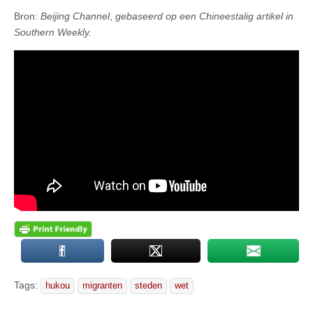
Bron:
Beijing Channel
,
gebaseerd op een Chineestalig artikel in
Southern Weekly.
Tags:
hukou
migranten
steden
wet