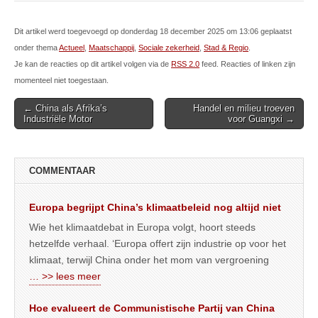
Dit artikel werd toegevoegd op donderdag 18 december 2025 om 13:06 geplaatst
onder thema
Actueel
,
Maatschappij
,
Sociale zekerheid
,
Stad & Regio
.
Je kan de reacties op dit artikel volgen via de
RSS 2.0
feed. Reacties of linken zijn
momenteel niet toegestaan.
Post
← China als Afrika’s
Handel en milieu troeven
Industriële Motor
voor Guangxi →
navigation
COMMENTAAR
Europa begrijpt China’s klimaatbeleid nog altijd niet
Wie het klimaatdebat in Europa volgt, hoort steeds
hetzelfde verhaal. ‘Europa offert zijn industrie op voor het
klimaat, terwijl China onder het mom van vergroening
… >> lees meer
Hoe evalueert de Communistische Partij van China