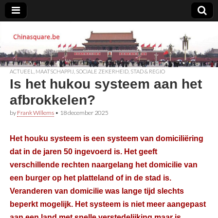
Chinasquare.be
ACTUEEL
,
MAATSCHAPPIJ
,
SOCIALE ZEKERHEID
,
STAD & REGIO
Is het hukou systeem aan het
afbrokkelen?
by
Frank Willems
•
18 december 2025
Het houku systeem is een systeem van domiciliëring
dat in de jaren 50 ingevoerd is. Het geeft
verschillende rechten naargelang het domicilie van
een burger op het platteland of in de stad is.
Veranderen van domicilie was lange tijd slechts
beperkt mogelijk. Het systeem is niet meer aangepast
aan een land met snelle verstedelijking maar is