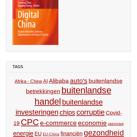
TAGS
auto's
Alibaba
buitenlandse
AI
Afrika - China
buitenlandse
betrekkingen
handel
buitenlandse
investeringen
corruptie
chips
Covid-
CPC
e-commerce
economie
19
elektriciteit
gezondheid
energie
financiën
EU
EU-China