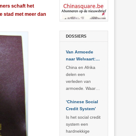
ners schaft het
ste stad met meer dan
DOSSIERS
Van Armoede
naar Welvaart:
Wat Afrika kan
China en Afrika
leren van
delen een
China’s
verleden van
economisch
armoede. Waar
wonder
China er de
‘Chinese Social
voorbije veertig
Credit System’
jaar in slaagde
meer dan 800
Is het social credit
miljoen mensen
system een
uit de armoede
hardnekkige