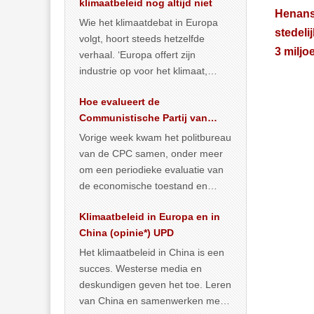
klimaatbeleid nog altijd niet
Henans 
Wie het klimaatdebat in Europa
stedeli
volgt, hoort steeds hetzelfde
3 miljo
verhaal. ‘Europa offert zijn
industrie op voor het klimaat,
terwijl China onder het mom van
Hoe evalueert de
vergroening
… >> lees meer
Communistische Partij van
China de economische
Vorige week kwam het politbureau
toestand?
van de CPC samen, onder meer
om een periodieke evaluatie van
de economische toestand en
politiek te maken. We
Klimaatbeleid in Europa en in
publiceerden
… >> lees meer
China (opinie*) UPD
Het klimaatbeleid in China is een
succes. Westerse media en
deskundigen geven het toe. Leren
van China en samenwerken met