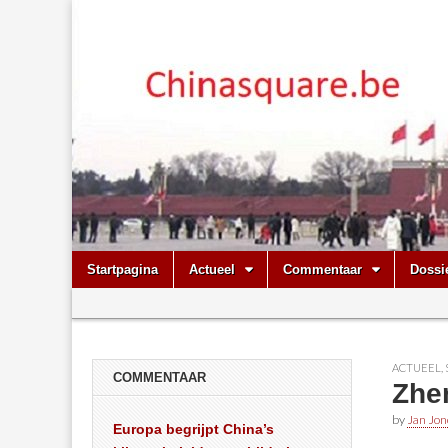
Chinasquare.
Skip
Main
Startpagina
Actueel
Commentaar
Dossi
to
menu
Sub
content
menu
ACTUEEL
,
COMMENTAAR
Zhe
by
Jan Jon
Europa begrijpt China’s