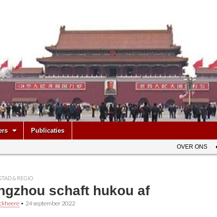
be
ers
Publicaties
OVER ONS
STAD & REGIO
ngzhou schaft hukou af
ckheere
•
24 september 2022