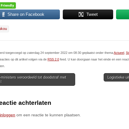
Share on Facebook
Tweet
ukou
l werd toegevoegd op zaterdag 24 september 2022 om 08:30 geplaatst onder thema
Actueel
,
St
eacties op dit artikel volgen via de
RSS 2.0
feed. U kan doorgaan naar het einde en een react
ten.
ministers veroordeeld tot doodstraf met
Logistieke ui
￼
ion
eactie achterlaten
inloggen
om een reactie te kunnen plaatsen.