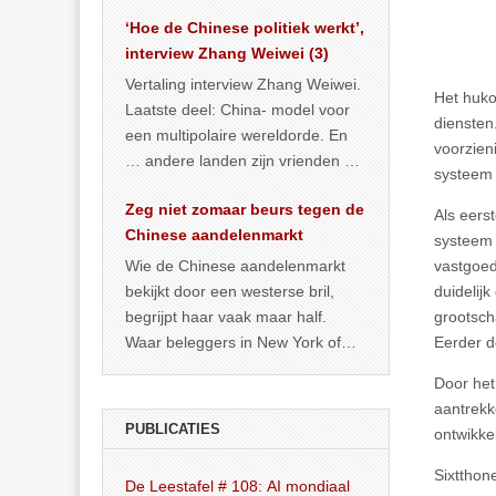
het land dan maar? ‘Dat
‘Hoe de Chinese politiek werkt’,
… >> lees meer
interview Zhang Weiwei (3)
Vertaling interview Zhang Weiwei.
Het hukou
Laatste deel: China- model voor
diensten
een multipolaire wereldorde. En
voorzien
… andere landen zijn vrienden of
systeem 
kunnen het worden.
Zeg niet zomaar beurs tegen de
Als eers
Chinese aandelenmarkt
systeem 
vastgoed
Wie de Chinese aandelenmarkt
duidelij
bekijkt door een westerse bril,
grootsch
begrijpt haar vaak maar half.
Eerder d
Waar beleggers in New York of
Londen vooral kijken naar winst,
Door het
… >> lees meer
aantrekk
PUBLICATIES
ontwikke
Sixtthon
De Leestafel # 108: AI mondiaal