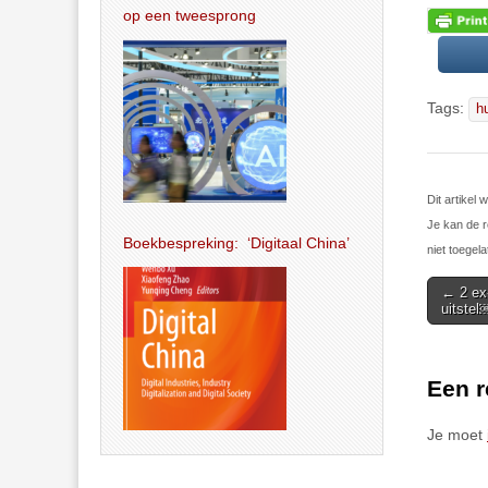
op een tweesprong
Tags:
h
Dit artike
Je kan de r
Boekbespreking: ‘Digitaal China’
niet toegela
Post
← 2 ex-
uitstel
navigat
Een r
Je moet