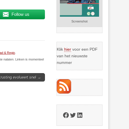
Follow us
Screenshot
Klik
hier
voor een PDF
ad & Regio
.
van het nieuwste
ie nalaten. Linken is momenteel
nummer
trusting evolueert snel →
Facebook
Twitter
LinkedIn