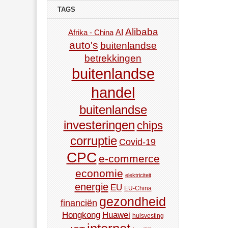
TAGS
Alibaba
AI
Afrika - China
auto's
buitenlandse
betrekkingen
buitenlandse
handel
buitenlandse
investeringen
chips
corruptie
Covid-19
CPC
e-commerce
economie
elektriciteit
energie
EU
EU-China
gezondheid
financiën
Hongkong
Huawei
huisvesting