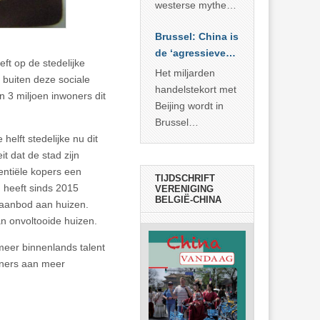
… >> lees meer
westerse mythe of
de dagelijkse
Brussel: China is
realiteit in China?
de ‘agressieve
eft op de stedelijke
schuldige’
Het miljarden
 buiten deze sociale
handelstekort met
n 3 miljoen inwoners dit
Beijing wordt in
Brussel
elft stedelijke nu dit
voorgesteld als
t dat de stad zijn
bewijs van
entiële kopers een
economische
TIJDSCHRIFT
 heeft sinds 2015
agressie. In
VERENIGING
BELGIË-CHINA
raanbod aan huizen.
werkelijkheid
n onvoltooide huizen.
verhult die
spectaculaire
meer binnenlands talent
rekensom vooral
oners aan meer
de industriële
achterstand die
… >> lees meer