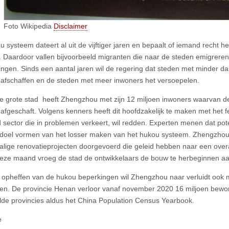
Foto Wikipedia
Disclaimer
 systeem dateert al uit de vijftiger jaren en bepaalt of iemand recht he
. Daardoor vallen bijvoorbeeld migranten die naar de steden emigreren
ingen. Sinds een aantal jaren wil de regering dat steden met minder da
afschaffen en de steden met meer inwoners het versoepelen.
te grote stad heeft Zhengzhou met zijn 12 miljoen inwoners waarvan de h
afgeschaft. Volgens kenners heeft dit hoofdzakelijk te maken met het fei
 sector die in problemen verkeert, wil redden. Experten menen dat pot
k doel vormen van het losser maken van het hukou systeem. Zhengzhou
alige renovatieprojecten doorgevoerd die geleid hebben naar een ove
eze maand vroeg de stad de ontwikkelaars de bouw te herbeginnen aa
 opheffen van de hukou beperkingen wil Zhengzhou naar verluidt ook 
en. De provincie Henan verloor vanaf november 2020 16 miljoen bew
lde provincies aldus het China Population Census Yearbook.
e