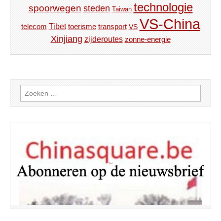
technologie
spoorwegen
steden
Taiwan
VS-China
Tibet
toerisme
transport
telecom
VS
Xinjiang
zijderoutes
zonne-energie
Zoeken
naar: