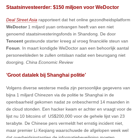
Staatsinvesteerder: $150 miljoen voor WeDoctor
Deal Street Asia
rapporteert dat het online gezondheidsplatform
WeDoctor
1 miljard yuan ontvangen heeft van een niet
genoemd staatsinvesteringsfonds in Shandong. De door
Tencent
gesteunde starter kreeg al vroeg financiële steun van
Fosun
. In maart kondigde WeDoctor aan een behoorlijk aantal
personeelsleden te zullen ontslaan nadat een beursgang niet
doorging.
China Economic Review
‘Groot datalek bij Shanghai politie’
Volgens diverse westerse media zijn persoonlijke gegevens van
bijna 1 miljard Chinezen via de politie te Shanghai in de
openbaarheid gekomen nadat ze onbeschermd 14 maanden in
de cloud stonden. Een hacker kwam er achter en vraagt voor de
lijst nu 10 bitcoins of US$200,000 voor de gehele lijst van 23
terabyte. De Chinese pers vermeldt het ernstig incident niet,
maar premier Li Keqiang waarschuwde de afgelopen week wel
dat overheidsinstanties de informatiebeveiliging moeten