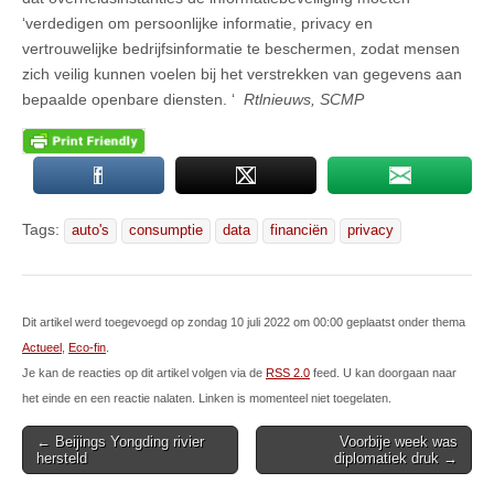
‘verdedigen om persoonlijke informatie, privacy en
vertrouwelijke bedrijfsinformatie te beschermen, zodat mensen
zich veilig kunnen voelen bij het verstrekken van gegevens aan
bepaalde openbare diensten. ‘
Rtlnieuws, SCMP
Tags:
auto's
consumptie
data
financiën
privacy
Dit artikel werd toegevoegd op zondag 10 juli 2022 om 00:00 geplaatst onder thema
Actueel
,
Eco-fin
.
Je kan de reacties op dit artikel volgen via de
RSS 2.0
feed. U kan doorgaan naar
het einde en een reactie nalaten. Linken is momenteel niet toegelaten.
Post
← Beijings Yongding rivier
Voorbije week was
hersteld
diplomatiek druk →
navigation