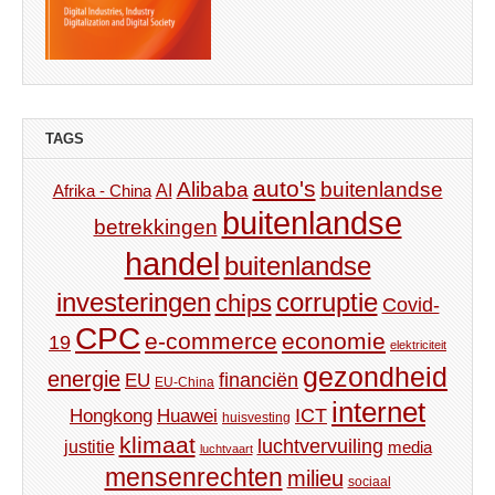
TAGS
auto's
Alibaba
buitenlandse
AI
Afrika - China
buitenlandse
betrekkingen
handel
buitenlandse
investeringen
corruptie
chips
Covid-
CPC
e-commerce
economie
19
elektriciteit
gezondheid
energie
financiën
EU
EU-China
internet
ICT
Hongkong
Huawei
huisvesting
klimaat
luchtvervuiling
justitie
media
luchtvaart
mensenrechten
milieu
sociaal