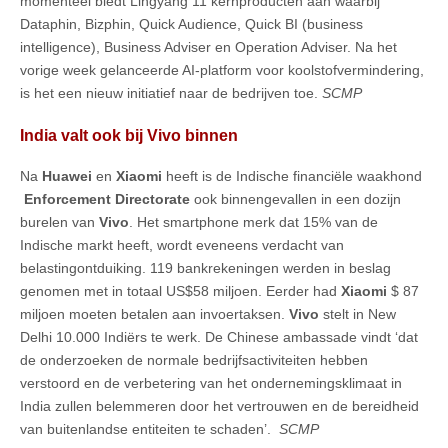
momenteel biedt Lingyang 11 kernproducten aan waarbij
Dataphin, Bizphin, Quick Audience, Quick BI (business
intelligence), Business Adviser en Operation Adviser. Na het
vorige week gelanceerde AI-platform voor koolstofvermindering,
is het een nieuw initiatief naar de bedrijven toe.
SCMP
India valt ook bij Vivo binnen
Na
Huawei
en
Xiaomi
heeft is de Indische financiële waakhond
Enforcement Directorate
ook binnengevallen in een dozijn
burelen van
Vivo
. Het smartphone merk dat 15% van de
Indische markt heeft, wordt eveneens verdacht van
belastingontduiking. 119 bankrekeningen werden in beslag
genomen met in totaal US$58 miljoen. Eerder had
Xiaomi
$ 87
miljoen moeten betalen aan invoertaksen.
Vivo
stelt in New
Delhi 10.000 Indiërs te werk. De Chinese ambassade vindt ‘dat
de onderzoeken de normale bedrijfsactiviteiten hebben
verstoord en de verbetering van het ondernemingsklimaat in
India zullen belemmeren door het vertrouwen en de bereidheid
van buitenlandse entiteiten te schaden’.
SCMP