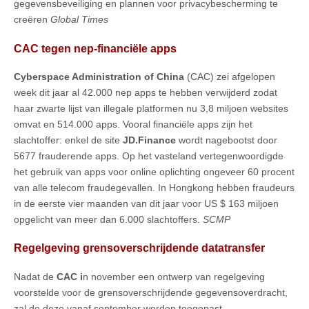
gegevensbeveiliging en plannen voor privacybescherming te
creëren
Global Times
CAC tegen nep-financiële apps
Cyberspace Administration of China
(CAC) zei afgelopen
week dit jaar al 42.000 nep apps te hebben verwijderd zodat
haar zwarte lijst van illegale platformen nu 3,8 miljoen websites
omvat en 514.000 apps. Vooral financiële apps zijn het
slachtoffer: enkel de site
JD.Finance
wordt nagebootst door
5677 frauderende apps. Op het vasteland vertegenwoordigde
het gebruik van apps voor online oplichting ongeveer 60 procent
van alle telecom fraudegevallen. In Hongkong hebben fraudeurs
in de eerste vier maanden van dit jaar voor US $ 163 miljoen
opgelicht van meer dan 6.000 slachtoffers.
SCMP
Regelgeving grensoverschrijdende datatransfer
Nadat de
CAC i
n november een ontwerp van regelgeving
voorstelde voor de grensoverschrijdende gegevensoverdracht,
zal de deze vanaf september worden toegepast.