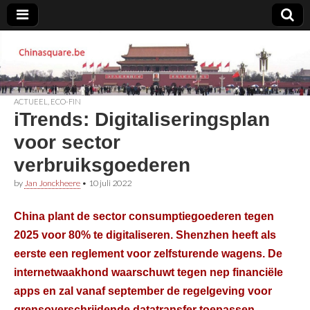
Chinasquare.be
ACTUEEL
,
ECO-FIN
iTrends: Digitaliseringsplan
voor sector
verbruiksgoederen
by
Jan Jonckheere
•
10 juli 2022
China plant de sector consumptiegoederen tegen
2025 voor 80% te digitaliseren. Shenzhen heeft als
eerste een reglement voor zelfsturende wagens. De
internetwaakhond waarschuwt tegen nep financiële
apps en zal vanaf september de regelgeving voor
grensoverschrijdende datatransfer toepassen.