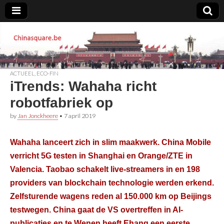
Chinasquare.be
ACTUEEL
,
ECO-FIN
iTrends: Wahaha richt
robotfabriek op
by
Jan Jonckheere
•
7 april 2019
Wahaha lanceert zich in slim maakwerk. China Mobile
verricht 5G testen in Shanghai en Orange/ZTE in
Valencia. Taobao schakelt live-streamers in en 198
providers van blockchain technologie werden erkend.
Zelfsturende wagens reden al 150.000 km op Beijings
testwegen. China gaat de VS overtreffen in AI-
publicaties en te Wenen heeft Ehang een eerste