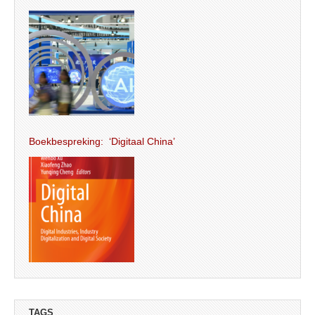
Boekbespreking: ‘Digitaal China’
TAGS