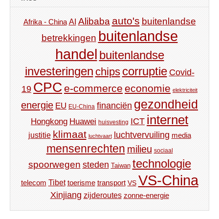
auto's
Alibaba
buitenlandse
AI
Afrika - China
buitenlandse
betrekkingen
handel
buitenlandse
investeringen
corruptie
chips
Covid-
CPC
e-commerce
economie
19
elektriciteit
gezondheid
energie
financiën
EU
EU-China
internet
ICT
Hongkong
Huawei
huisvesting
klimaat
luchtvervuiling
justitie
media
luchtvaart
mensenrechten
milieu
sociaal
technologie
spoorwegen
steden
Taiwan
VS-China
Tibet
toerisme
transport
telecom
VS
Xinjiang
zijderoutes
zonne-energie