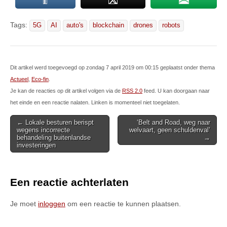
Tags:
5G
AI
auto's
blockchain
drones
robots
Dit artikel werd toegevoegd op zondag 7 april 2019 om 00:15 geplaatst onder thema
Actueel
,
Eco-fin
.
Je kan de reacties op dit artikel volgen via de
RSS 2.0
feed. U kan doorgaan naar
het einde en een reactie nalaten. Linken is momenteel niet toegelaten.
Post
← Lokale besturen berispt
‘Belt and Road, weg naar
wegens incorrecte
welvaart, geen schuldenval’
navigation
behandeling buitenlandse
→
investeringen
Een reactie achterlaten
Je moet
inloggen
om een reactie te kunnen plaatsen.