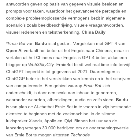
antwoorden geven op basis van gegeven visuele beelden en
prompts voor taken, waardoor het geavanceerde perceptie en
complexe probleemoplossende vermogens bezit in algemene
scenario’s zoals beeldbeschrijving, visuele vraagantwoorden,
visueel redeneren en tekstherkenning.
China Daily
*
Ernie Bot
van
Baidu
is al gestart. Vergeleken met GPT-4 van
Open AI
vertaalt het beter uit het Engels naar Chinees, maar in
vertalen uit het Chinees naar Engels is GPT-4 beter, aldus een
blogger op
Web3SkyCity
. ErnieBot biedt wel real time info terwijl
ChatGPT beperkt is tot gegevens uit 2021. Daarentegen is
ChatGGP beter in het verstrekken van kennis en in het schrijven
van computercode. Een gebied waarop
Ernie Bot
zich
onderscheidt, is door een scala aan inhoud te genereren,
waaronder woorden, afbeeldingen, audio en zelfs video.
Baidu
is van plan de AI-chatbot Ernie Bot in te voeren in zijn bestaande
diensten te beginnen met de zoekmachine, in de slimme
luidspreker Xiaodu, Apollo en iQiyi. Binnen het uur van de
lancering vroegen 30.000 bedrijven om de ondernemingsversie
van Ernie Bot te mogen uittesten
Technode