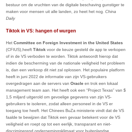
bestuur om de vruchten van de digitale beschaving gunstiger te
maken voor mensen uit alle landen, zo heet het nog.
China
Daily
Tiktok in VS: hangen of wurgen
Het
Committee on Foreign Investment in the United States
(CFIUS),heeft
Tiktok
voor de keuze gesteld de app te verkopen
of in de VS verboden te worden. Tiktok antwoordt hierop dat
indien de bescherming van de nationale veiligheid het probleem
is, dan een verkoop dit niet zal oplossen. Het populaire platform
heeft in juni 2022 de informatie van zijn VS-gebruikers
overgedragen aan de servers van
Oracle
en trok een lokaal
management team aan. Het heeft ook een “Project Texas” van $
1,5 miljard uitgerold om gevoelige gegevens van zijn VS-
gebruikers te isoleren, zodat alleen personeel in de VS er
toegang toe heeft. Het Chinees BuZa ministerie vindt dat de VS
faalde te bewijzen dat Tiktok een gevaar betekent voor de VS
veiligheid en roept op tot een eerlijk, transparant en niet-
discriminerend ondernemingsklimaat voor buitenlandse