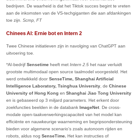
bedrijven. De waarheid is dat het Tiktok succes begint te vreten
aan de inkomsten van de VS-techgiganten die aan afdankingen
toe zijn.
Scmp, FT
Chinees AI: Ernie bot en Intern 2
Twee Chinese initiatieven zijn in navolging van ChatGPT aan
uitvoering toe.
*AI-bedrijf
Sensetime
heeft met
Intern 2.5
het naar verluidt
grootste multimodaal open source taalmodel voorgesteld. Het
werd ontwikkeld door
SenseTime, Shanghai Artificial
Intelligence Laboratory, Tsinghua University
, de
Chinese
University of Hong Kong
en
Shanghai Jiao Tong University
en is gebaseerd op 3 miljard parameters. Het erkent door
zoekfuncties beelden in de databank
ImageNet
. De cross-
modale open-taakverwerkingscapaciteit van het model kan
efficiënte en nauwkeurige waarneming en begripsondersteuning
bieden voor algemene scenario’s zoals autonoom rijden en
robots, aldus nog
SenseTime.
Het kan instructies of