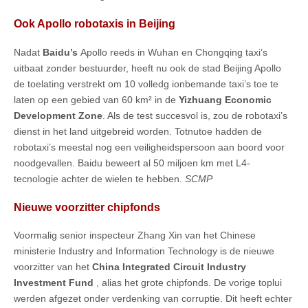
Ook Apollo robotaxis in Beijing
Nadat
Baidu’s
Apollo reeds in Wuhan en Chongqing taxi’s
uitbaat zonder bestuurder, heeft nu ook de stad Beijing Apollo
de toelating verstrekt om 10 volledg ionbemande taxi’s toe te
laten op een gebied van 60 km² in de
Yizhuang Economic
Development Zone
. Als de test succesvol is, zou de robotaxi’s
dienst in het land uitgebreid worden. Totnutoe hadden de
robotaxi’s meestal nog een veiligheidspersoon aan boord voor
noodgevallen. Baidu beweert al 50 miljoen km met L4-
tecnologie achter de wielen te hebben.
SCMP
Nieuwe voorzitter chipfonds
Voormalig senior inspecteur Zhang Xin van het Chinese
ministerie Industry and Information Technology is de nieuwe
voorzitter van het
China Integrated Circuit Industry
Investment Fund
, alias het grote chipfonds. De vorige toplui
werden afgezet onder verdenking van corruptie. Dit heeft echter