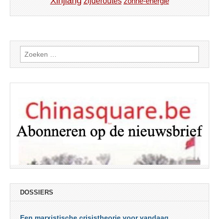
Xinjiang
zijderoutes
zonne-energie
Zoeken
naar:
DOSSIERS
Een marxistische crisistheorie voor vandaag