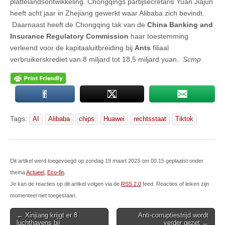
plattelandsontwikkeling. Chongqings partijsecretaris Yuan Jiajun
heeft acht jaar in Zhejiang gewerkt waar Alibaba zich bevindt.
Daarnaast heeft de Chongqing tak van de
China Banking and
Insurance Regulatory Commission
haar toestemming
verleend voor de kapitaaluitbreiding bij
Ants
filiaal
verbruikerskrediet van 8 miljard tot 18,5 miljard yuan.
Scmp
Tags:
AI
Alibaba
chips
Huawei
rechtsstaat
Tiktok
Dit artikel werd toegevoegd op zondag 19 maart 2023 om 00:15 geplaatst onder
thema
Actueel
,
Eco-fin
.
Je kan de reacties op dit artikel volgen via de
RSS 2.0
feed. Reacties of linken zijn
momenteel niet toegestaan.
Post
← Xinjiang krijgt er 8
Anti-corruptiestrijd wordt
luchthavens bij
verder gezet →