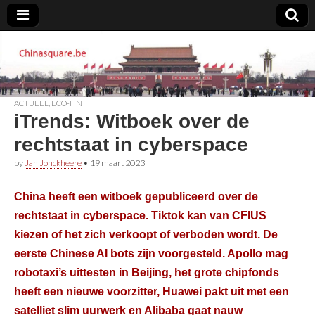
Chinasquare.be
ACTUEEL
,
ECO-FIN
iTrends: Witboek over de
rechtstaat in cyberspace
by
Jan Jonckheere
•
19 maart 2023
China heeft een witboek gepubliceerd over de
rechtstaat in cyberspace. Tiktok kan van CFIUS
kiezen of het zich verkoopt of verboden wordt. De
eerste Chinese AI bots zijn voorgesteld. Apollo mag
robotaxi’s uittesten in Beijing, het grote chipfonds
heeft een nieuwe voorzitter, Huawei pakt uit met een
satelliet slim uurwerk en Alibaba gaat nauw