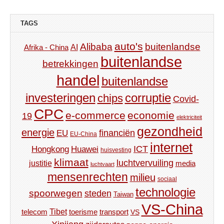
TAGS
auto's
Alibaba
buitenlandse
AI
Afrika - China
buitenlandse
betrekkingen
handel
buitenlandse
investeringen
corruptie
chips
Covid-
CPC
e-commerce
economie
19
elektriciteit
gezondheid
energie
financiën
EU
EU-China
internet
ICT
Hongkong
Huawei
huisvesting
klimaat
luchtvervuiling
justitie
media
luchtvaart
mensenrechten
milieu
sociaal
technologie
spoorwegen
steden
Taiwan
VS-China
Tibet
toerisme
transport
telecom
VS