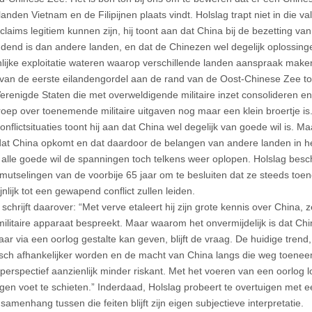
landen Vietnam en de Filipijnen plaats vindt. Holslag trapt niet in die val
claims legitiem kunnen zijn, hij toont aan dat China bij de bezetting va
dend is dan andere landen, en dat de Chinezen wel degelijk oplossing
ijke exploitatie wateren waarop verschillende landen aanspraak make
 van de eerste eilandengordel aan de rand van de Oost-Chinese Zee too
erenigde Staten die met overweldigende militaire inzet consolideren e
oep over toenemende militaire uitgaven nog maar een klein broertje is
nflictsituaties toont hij aan dat China wel degelijk van goede wil is. M
t dat China opkomt en dat daardoor de belangen van andere landen in h
alle goede wil de spanningen toch telkens weer oplopen. Holslag beschr
mutselingen van de voorbije 65 jaar om te besluiten dat ze steeds toen
nlijk tot een gewapend conflict zullen leiden.
chrijft daarover: “Met verve etaleert hij zijn grote kennis over China, 
militaire apparaat bespreekt. Maar waarom het onvermijdelijk is dat Chi
aar via een oorlog gestalte kan geven, blijft de vraag. De huidige trend
ch afhankelijker worden en de macht van China langs die weg toeneemt
perspectief aanzienlijk minder riskant. Met het voeren van een oorlog 
igen voet te schieten.” Inderdaad, Holslag probeert te overtuigen met ee
amenhang tussen die feiten blijft zijn eigen subjectieve interpretatie.