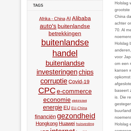
Holslag 
TAGS
grootste
China da
Alibaba
AI
Afrika - China
achter o
auto's
buitenlandse
70. Al m
betrekkingen
noemensw
buitenlandse
Holslag 
anderen,
handel
voor Jap
buitenlandse
om een r
kansen w
investeringen
chips
opkomst 
corruptie
Covid-19
afgeslot
CPC
e-commerce
baseert 
is. Die 
economie
elektriciteit
gestegen
energie
EU
EU-China
buurland
gezondheid
financiën
noemensw
Hongkong
Huawei
Holslag 
huisvesting
compromi