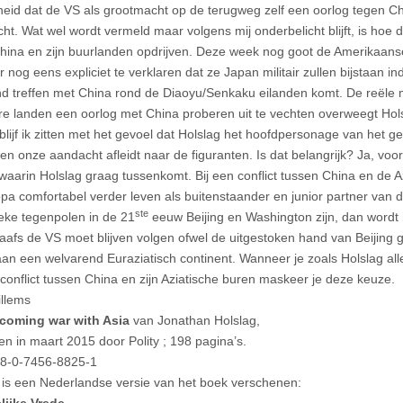
heid dat de VS als grootmacht op de terugweg zelf een oorlog tegen 
 echt. Wat wel wordt vermeld maar volgens mij onderbelicht blijft, is ho
hina en zijn buurlanden opdrijven. Deze week nog goot de Amerikaanse
 nog eens expliciet te verklaren dat ze Japan militair zullen bijstaan in
 treffen met China rond de Diaoyu/Senkaku eilanden komt. De reële m
re landen een oorlog met China proberen uit te vechten overweegt Hols
lijf ik zitten met het gevoel dat Holslag het hoofdpersonage van het ge
en onze aandacht afleidt naar de figuranten. Is dat belangrijk? Ja, voor 
waarin Holslag graag tussenkomt. Bij een conflict tussen China en de 
pa comfortabel verder leven als buitenstaander en junior partner van 
ste
ieke tegenpolen in de 21
eeuw Beijing en Washington zijn, dan wordt
laafs de VS moet blijven volgen ofwel de uitgestoken hand van Beijing
an een welvarend Euraziatisch continent. Wanneer je zoals Holslag all
 conflict tussen China en zijn Aziatische buren maskeer je deze keuze.
llems
 coming war with Asia
van Jonathan Holslag,
en in maart 2015 door Polity ; 198 pagina’s.
78-0-7456-8825-1
 is een Nederlandse versie van het boek verschenen: