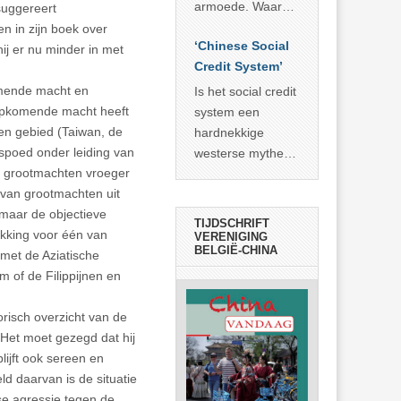
economisch
econoom Michael
armoede. Waar
suggereert
wonder
Roberts. Het laat
China er de
en in zijn boek over
zien dat
‘Chinese Social
voorbije veertig
hij er nu minder in met
… >> lees meer
Credit System’
jaar in slaagde
meer dan 800
komende macht en
Is het social credit
miljoen mensen
 opkomende macht heeft
system een
uit de armoede
ren gebied (Taiwan, de
hardnekkige
… >> lees meer
rspoed onder leiding van
westerse mythe of
re grootmachten vroeger
de dagelijkse
e van grootmachten uit
realiteit in China?
 maar de objectieve
TIJDSCHRIFT
okking voor één van
VERENIGING
BELGIË-CHINA
g met de Aziatische
m of de Filippijnen en
orisch overzicht van de
 Het moet gezegd dat hij
lijft ook sereen en
ld daarvan is de situatie
se agressie tegen de