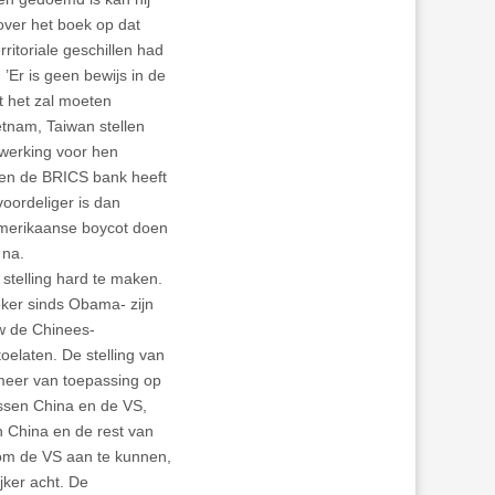
over het boek op dat
itoriale geschillen had
’Er is geen bewijs in de
at het zal moeten
etnam, Taiwan stellen
enwerking voor hen
k en de BRICS bank heeft
oordeliger is dan
 Amerikaanse boycot doen
 na.
 stelling hard te maken.
ker sinds Obama- zijn
 de Chinees-
elaten. De stelling van
s meer van toepassing op
ussen China en de VS,
en China en de rest van
is om de VS aan te kunnen,
jker acht. De