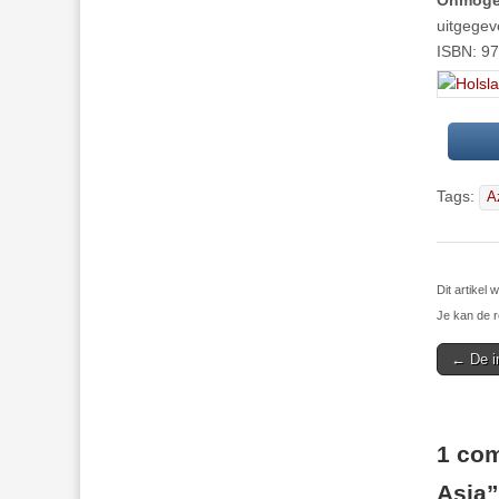
Onmogel
uitgegev
ISBN: 97
Tags:
A
Dit artikel
Je kan de r
Post
← De i
navigat
1 com
Asia
”