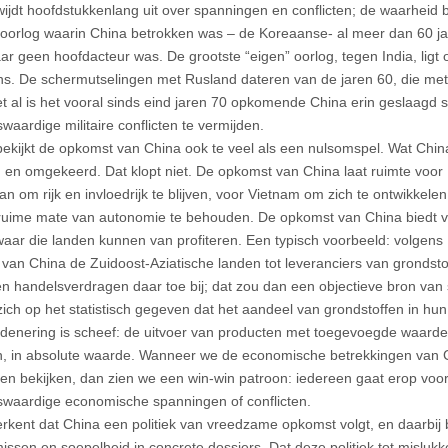
wijdt hoofdstukkenlang uit over spanningen en conflicten; de waarheid bl
 oorlog waarin China betrokken was – de Koreaanse- al meer dan 60 jaa
ar geen hoofdacteur was. De grootste “eigen” oorlog, tegen India, ligt 
ns. De schermutselingen met Rusland dateren van de jaren 60, die met
et al is het vooral sinds eind jaren 70 opkomende China erin geslaagd s
aardige militaire conflicten te vermijden.
bekijkt de opkomst van China ook te veel als een nulsomspel. Wat China
 en omgekeerd. Dat klopt niet. De opkomst van China laat ruimte voor
an om rijk en invloedrijk te blijven, voor Vietnam om zich te ontwikkele
uime mate van autonomie te behouden. De opkomst van China biedt v
aar die landen kunnen van profiteren. Een typisch voorbeeld: volgens
van China de Zuidoost-Aziatische landen tot leveranciers van grondsto
en handelsverdragen daar toe bij; dat zou dan een objectieve bron van 
zich op het statistisch gegeven dat het aandeel van grondstoffen in hun
redenering is scheef: de uitvoer van producten met toegevoegde waarde
, in absolute waarde. Wanneer we de economische betrekkingen van C
en bekijken, dan zien we een win-win patroon: iedereen gaat erop vooru
aardige economische spanningen of conflicten.
erkent dat China een politiek van vreedzame opkomst volgt, en daarbij b
ssen en soepelheid in concrete dossiers. Dat deze politiek tot misluk