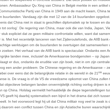
tonen. Ambassadeur Qu Xing van China in België merkte in een artikel 
Communistische Partij van China in 1949 aan de macht kwam, China terr
ijn buurlanden. Vandaag zijn die met 12 van de 14 buurlanden opgelost. 
enis dat China niet in staat is geschillen diplomatiek op te lossen en d
 tot oorlog’. De regering van China, maar ook die van India, Japan, Vi
r stuk expliciet dat ze geen militaire confrontatie willen, want dat sam
r is. Met het recentelijk lanceren van het Zijderoutefonds, de AIIB ban
achtige werktuigen om de buurlanden te overtuigen dat samenwerken v
en zoeken. Het verhaal van de AIIB bank is spectaculair. Ondanks een
angrijke landen mee, inclusief de Amerikaanse bondgenoten – op Japan
laagt er dus, ondanks de eruditie van zijn boek, niet in om zijn centrale
 nog een ander probleem. De Chinese regering en de Amerikaanse – ze
ste
lebei over eens dat de belangrijkste relatie in de wereld in de 21
eeuw
nse is. De vraag is of de VS de vreedzame opkomst van China zullen to
dat objectieve belangen landen onvermijdelijk richting oorlog drijven i
n op China. Holslag vermeldt herhaaldelijk de diepe tegenstellingen t
VS geeft hij daarbij systematisch een bijrol in het drama dat zich tuss
eelt. In het voorwoord legt hij uit dat China militair nog veel te zwak 
j daarom een conflict tussen China en zijn Aziatische buren waarschijnli