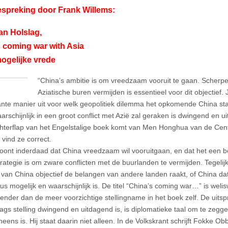
spreking door Frank Willems:
an Holslag,
 coming war with Asia
ogelijke vrede
“China’s ambitie is om vreedzaam vooruit te gaan. Scherpe 
Aziatische buren vermijden is essentieel voor dit objectief.
jante manier uit voor welk geopolitiek dilemma het opkomende China staat
arschijnlijk in een groot conflict met Azië zal geraken is dwingend en
hterflap van het Engelstalige boek komt van Men Honghua van de Centr
 vind ze correct.
toont inderdaad dat China vreedzaam wil vooruitgaan, en dat het een b
trategie is om zware conflicten met de buurlanden te vermijden. Tegelij
van China objectief de belangen van andere landen raakt, of China dat 
dus mogelijk en waarschijnlijk is. De titel “China’s coming war…” is weli
ender dan de meer voorzichtige stellingname in het boek zelf. De ui
lags stelling dwingend en uitdagend is, is diplomatieke taal om te zegge
neens is. Hij staat daarin niet alleen. In de Volkskrant schrijft Fokke 