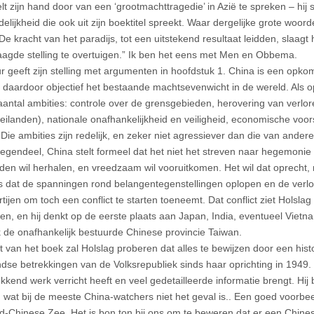
lt zijn hand door van een ‘grootmachttragedie’ in Azië te spreken – hij 
elijkheid die ook uit zijn boektitel spreekt. Waar dergelijke grote woord
e kracht van het paradijs, tot een uitstekend resultaat leidden, slaagt 
aagde stelling te overtuigen.” Ik ben het eens met Men en Obbema.
r geeft zijn stelling met argumenten in hoofdstuk 1. China is een op
t daardoor objectief het bestaande machtsevenwicht in de wereld. Als
aantal ambities: controle over de grensgebieden, herovering van verlo
 eilanden), nationale onafhankelijkheid en veiligheid, economische voo
Die ambities zijn redelijk, en zeker niet agressiever dan die van ande
ntegendeel, China stelt formeel dat het niet het streven naar hegemoni
eden wil herhalen, en vreedzaam wil vooruitkomen. Het wil dat oprecht,
t is dat de spanningen rond belangentegenstellingen oplopen en de verl
tijen om toch een conflict te starten toeneemt. Dat conflict ziet Holsla
en, en hij denkt op de eerste plaats aan Japan, India, eventueel Vietna
jk de onafhankelijk bestuurde Chinese provincie Taiwan.
st van het boek zal Holslag proberen dat alles te bewijzen door een hist
ndse betrekkingen van de Volksrepubliek sinds haar oprichting in 1949.
kend werk verricht heeft en veel gedetailleerde informatie brengt. Hij b
f, wat bij de meeste China-watchers niet het geval is.. Een goed voorbee
id-Chinese Zee. Het is bon ton bij ons om te beweren dat er een Chine