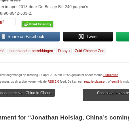
ijke Vrede
en in april 2015 door De Bezige Bij; 240 pagina’s
8-90-8542-633-2.
Share on Facebook
Tweet
zië
buitenlandse betrekkingen
Diaoyu
Zuid-Chinese Zee
 werd toegevoegd op dinsdag 14 april 2015 om 15:58 geplaatst onder thema
Publicaties
.
eacties op dit artikel volgen via de
RSS 2.0
feed. Je kan een
reactie plaatsen
, of
een link
make
magocrisis van China in Ghana
Consolidatie van be
ion
ment for “
Jonathan Holslag, China’s comin