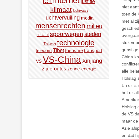
internet
ICT
justitie
niet aan
klimaat
luchtvaart
toen de 
luchtvervuiling
media
met al z
mensenrechten
milieu
geschied
spoorwegen
steden
sociaal
overgaan
technologie
stuk voo
Taiwan
gunstige
Tibet
toerisme
transport
telecom
China kr
VS-China
Xinjiang
VS
conflict
zijderoutes
zonne-energie
alle bel
Holslag s
En er is
het er al
Amerikaa
Holslag 
de VS da
maar de 
Azië afsp
en dat hi