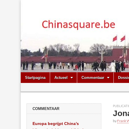
Chinasquare.
Skip
Main
Startpagina
Actueel
Commentaar
Dossi
to
menu
Sub
content
menu
PUBLICATI
COMMENTAAR
Jon
by
Frank W
Europa begrijpt China’s