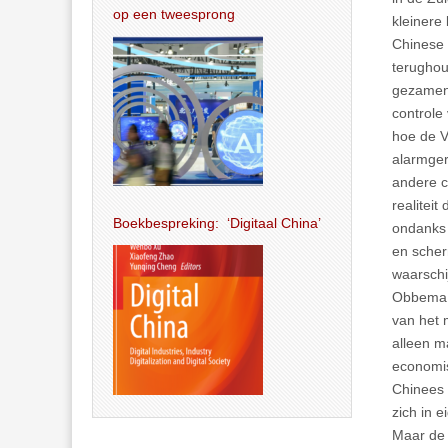
op een tweesprong
kleinere 
Chinese 
terughou
gezamenl
controle
hoe de V
alarmger
andere co
realitei
Boekbespreking: ‘Digitaal China’
ondanks 
en scher
waarschij
Obbema s
van het 
alleen m
economis
Chinees 
zich in e
Maar de s