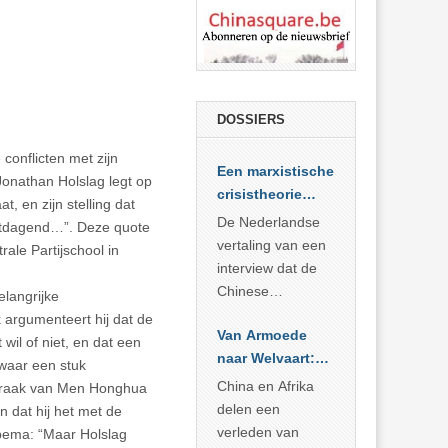
DOSSIERS
conflicten met zijn
Een marxistische
 Jonathan Holslag legt op
crisistheorie
, en zijn stelling dat
voor vandaag
De Nederlandse
 uitdagend…”. Deze quote
vertaling van een
ale Partijschool in
interview dat de
Chinese
elangrijke
Academie voor
k argumenteert hij dat de
Van Armoede
Sociale
wil of niet, en dat een
naar Welvaart:
Wetenschappen
swaar een stuk
Wat Afrika kan
afnam van de
China en Afrika
tspraak van Men Honghua
leren van
Britse
delen een
n dat hij het met de
China’s
marxistische
verleden van
Obbema: “Maar Holslag