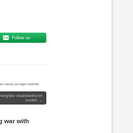
Follow us
n vanop uw eigen website.
langrijke staatsbedrijven
vordert →
g war with