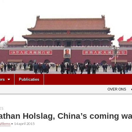
be
ers
Publicaties
OVER ONS
ES
athan Holslag, China’s coming wa
illems
•
14 april 2015