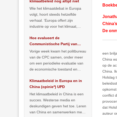
klimaatbeleid nog altijd niet
Boekbe
Wie het klimaatdebat in Europa
volgt, hoort steeds hetzelfde
Jonath
verhaal. ‘Europa offert zijn
China’s
industrie op voor het klimaat,
De onm
terwijl China onder het mom van
Hoe evalueert de
vergroening
… >> lees meer
Communistische Partij van
China de economische
Vorige week kwam het politbureau
een bril
situatie?
van de CPC samen, onder meer
China wa
om een periodieke evaluatie van
op de ac
de economische toestand en
China. Ik
politiek te maken. We
Holslag 
Klimaatbeleid in Europa en in
publiceerden
… >> lees meer
beleidss
China (opinie*) UPD
opkomst 
Het klimaatbeleid in China is een
conflict 
succes. Westerse media en
provocer
deskundigen geven het toe. Leren
dat Hols
van China en samenwerken met
auteur o