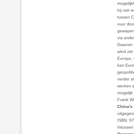
mogelijk
hij niet
tussen C
vuur door
gewapend
via ande
Daarom b
wind zet 
Europa, 
kan Euro
geopolit
verder s
werken a
mogelijk
Frank Wi
China’s
uitgegev
ISBN: 9
Intussen