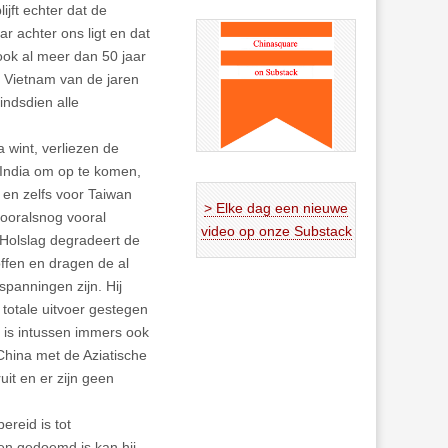
ijft echter dat de
r achter ons ligt en dat
ook al meer dan 50 jaar
 Vietnam van de jaren
indsdien alle
 wint, verliezen de
 India om op te komen,
n en zelfs voor Taiwan
> Elke dag een nieuwe
ooralsnog vooral
video op onze Substack
 Holslag degradeert de
ffen en dragen de al
spanningen zijn. Hij
 totale uitvoer gestegen
 is intussen immers ook
hina met de Aziatische
it en er zijn geen
ereid is tot
ken gedoemd is kan hij