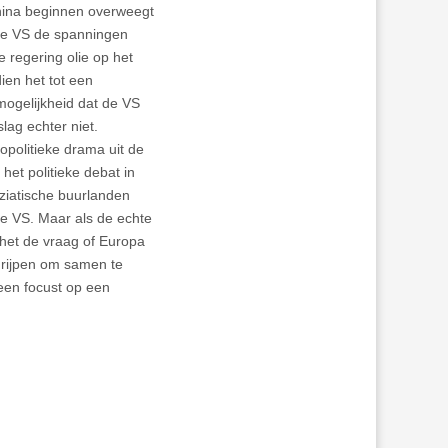
China beginnen overweegt
e de VS de spanningen
 regering olie op het
dien het tot een
ogelijkheid dat de VS
lag echter niet.
opolitieke drama uit de
het politieke debat in
Aziatische buurlanden
de VS. Maar als de echte
 het de vraag of Europa
 grijpen om samen te
een focust op een