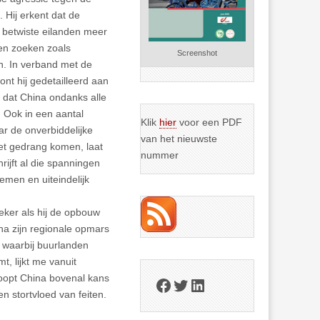
. Hij erkent dat de
n betwiste eilanden meer
en zoeken zoals
Screenshot
n. In verband met de
nt hij gedetailleerd aan
n dat China ondanks alle
. Ook in een aantal
Klik
hier
voor een PDF
aar de onverbiddelijke
van het nieuwste
et gedrang komen, laat
nummer
ijft al die spanningen
emen en uiteindelijk
zeker als hij de opbouw
na zijn regionale opmars
, waarbij buurlanden
, lijkt me vanuit
loopt China bovenal kans
Facebook
Twitter
LinkedIn
n stortvloed van feiten.