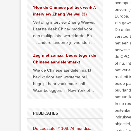
het land dan maar? ‘Dat
overspee
‘Hoe de Chinese politiek werkt’,
… >> lees meer
onvermijd
interview Zhang Weiwei (3)
Europa, D
Vertaling interview Zhang Weiwei.
zijn gew
Laatste deel: China- model voor
De auteu
een multipolaire wereldorde. En
verstoor
… andere landen zijn vrienden of
het een 
kunnen het worden.
betwiste
Zeg niet zomaar beurs tegen de
de CPC. 
Chinese aandelenmarkt
of nu. I
het verl
Wie de Chinese aandelenmarkt
realitei
bekijkt door een westerse bril,
beide par
begrijpt haar vaak maar half.
buurland
Waar beleggers in New York of
natuurli
Londen vooral kijken naar winst,
In de re
… >> lees meer
buitenla
PUBLICATIES
indrukwek
objectie
De Leestafel # 108: AI mondiaal
in de Zu