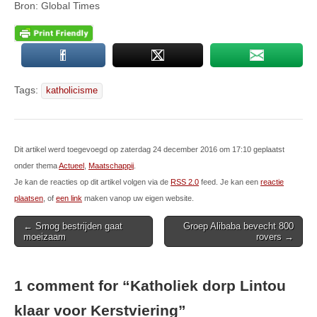
Bron: Global Times
Tags:
katholicisme
Dit artikel werd toegevoegd op zaterdag 24 december 2016 om 17:10 geplaatst
onder thema
Actueel
,
Maatschappij
.
Je kan de reacties op dit artikel volgen via de
RSS 2.0
feed. Je kan een
reactie
plaatsen
, of
een link
maken vanop uw eigen website.
Post
← Smog bestrijden gaat
Groep Alibaba bevecht 800
moeizaam
rovers →
navigation
1 comment for “
Katholiek dorp Lintou
klaar voor Kerstviering
”