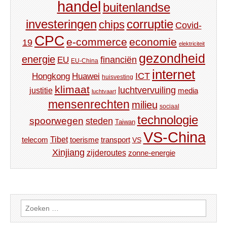
handel
buitenlandse
investeringen
corruptie
chips
Covid-
CPC
e-commerce
economie
19
elektriciteit
gezondheid
energie
financiën
EU
EU-China
internet
ICT
Hongkong
Huawei
huisvesting
klimaat
luchtvervuiling
justitie
media
luchtvaart
mensenrechten
milieu
sociaal
technologie
spoorwegen
steden
Taiwan
VS-China
Tibet
toerisme
transport
telecom
VS
Xinjiang
zijderoutes
zonne-energie
Zoeken
naar: