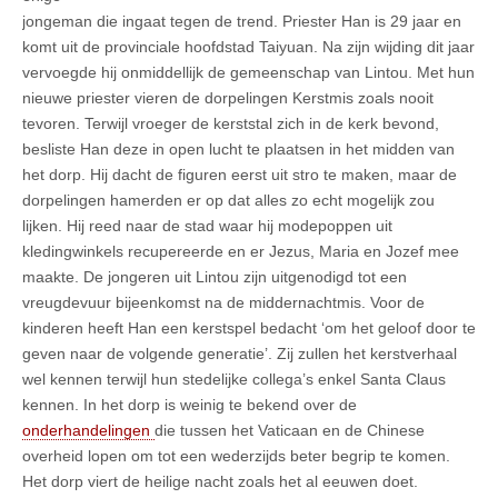
jongeman die ingaat tegen de trend. Priester Han is 29 jaar en
komt uit de provinciale hoofdstad Taiyuan. Na zijn wijding dit jaar
vervoegde hij onmiddellijk de gemeenschap van Lintou. Met hun
nieuwe priester vieren de dorpelingen Kerstmis zoals nooit
tevoren. Terwijl vroeger de kerststal zich in de kerk bevond,
besliste Han deze in open lucht te plaatsen in het midden van
het dorp. Hij dacht de figuren eerst uit stro te maken, maar de
dorpelingen hamerden er op dat alles zo echt mogelijk zou
lijken. Hij reed naar de stad waar hij modepoppen uit
kledingwinkels recupereerde en er Jezus, Maria en Jozef mee
maakte. De jongeren uit Lintou zijn uitgenodigd tot een
vreugdevuur bijeenkomst na de middernachtmis. Voor de
kinderen heeft Han een kerstspel bedacht ‘om het geloof door te
geven naar de volgende generatie’. Zij zullen het kerstverhaal
wel kennen terwijl hun stedelijke collega’s enkel Santa Claus
kennen. In het dorp is weinig te bekend over de
onderhandelingen
die tussen het Vaticaan en de Chinese
overheid lopen om tot een wederzijds beter begrip te komen.
Het dorp viert de heilige nacht zoals het al eeuwen doet.