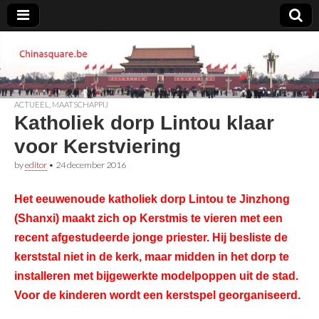
Chinasquare.be
ACTUEEL
,
MAATSCHAPPIJ
Katholiek dorp Lintou klaar
voor Kerstviering
by
editor
•
24 december 2016
Het eeuwenoude katholiek dorp Lintou te Jinzhong
(Shanxi) maakt zich op Kerstmis te vieren met een
recent afgestudeerde jonge priester. Hij besliste de
kerststal niet in de kerk, maar midden in het dorp te
installeren met bijgewerkte modelpoppen uit de stad.
Voor de kinderen wordt een kerstspel georganiseerd.