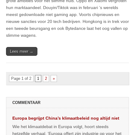
grote ambities voor het slimme huis. Oppo en Xiaomi vergroten
hun marktaandeel. Douyin/Tiktok was in februari ’s werelds
meest gedownloade niet gaming app. Voorts chipnieuws en
nieuwe sancties voor 20 tech bedrijven. Hongkong is in trek voor
een tweede beursgang en ook Bytedance laat het oog vallen op
slimme wagens.
Lees meer →
Page 1 of 2
1
2
»
COMMENTAAR
Europa begrijpt China’s klimaatbeleid nog altijd niet
Wie het klimaatdebat in Europa volgt, hoort steeds
hetzelfde verhaal. ‘Europa offert zijn industrie op voor het