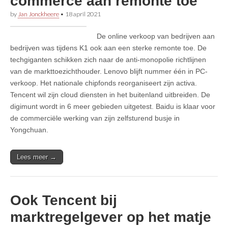
commerce aan remonte toe
by
Jan Jonckheere
•
18 april 2021
De online verkoop van bedrijven aan
bedrijven was tijdens K1 ook aan een sterke remonte toe. De
techgiganten schikken zich naar de anti-monopolie richtlijnen
van de markttoezichthouder. Lenovo blijft nummer één in PC-
verkoop. Het nationale chipfonds reorganiseert zijn activa.
Tencent wil zijn cloud diensten in het buitenland uitbreiden. De
digimunt wordt in 6 meer gebieden uitgetest. Baidu is klaar voor
de commerciële werking van zijn zelfsturend busje in
Yongchuan.
Lees meer →
Ook Tencent bij
marktregelgever op het matje