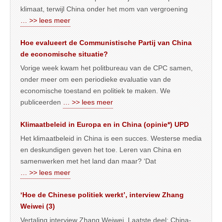
klimaat, terwijl China onder het mom van vergroening
… >> lees meer
Hoe evalueert de Communistische Partij van China
de economische situatie?
Vorige week kwam het politbureau van de CPC samen,
onder meer om een periodieke evaluatie van de
economische toestand en politiek te maken. We
publiceerden
… >> lees meer
Klimaatbeleid in Europa en in China (opinie*) UPD
Het klimaatbeleid in China is een succes. Westerse media
en deskundigen geven het toe. Leren van China en
samenwerken met het land dan maar? ‘Dat
… >> lees meer
‘Hoe de Chinese politiek werkt’, interview Zhang
Weiwei (3)
Vertaling interview Zhang Weiwei. Laatste deel: China-