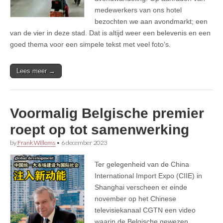
medewerkers van ons hotel
bezochten we aan avondmarkt; een
van de vier in deze stad. Dat is altijd weer een belevenis en een
goed thema voor een simpele tekst met veel foto’s.
Lees meer →
Voormalig Belgische premier
roept op tot samenwerking
by
Frank Willems
•
6 december 2023
Ter gelegenheid van de China
International Import Expo (CIIE) in
Shanghai verscheen er einde
november op het Chinese
televisiekanaal CGTN een video
waarin de Belgische gewezen