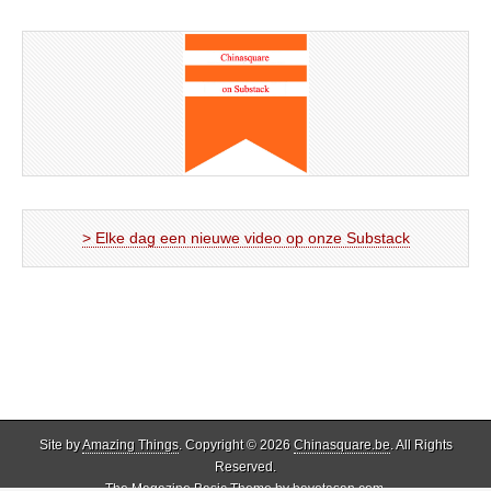
> Elke dag een nieuwe video op onze Substack
Site by
Amazing Things
. Copyright © 2026
Chinasquare.be
. All Rights
Reserved.
The Magazine Basic Theme by
bavotasan.com
.