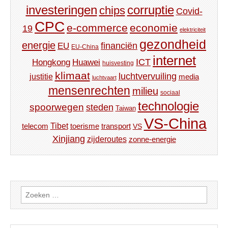
investeringen
corruptie
chips
Covid-
CPC
e-commerce
economie
19
elektriciteit
gezondheid
energie
financiën
EU
EU-China
internet
ICT
Hongkong
Huawei
huisvesting
klimaat
luchtvervuiling
justitie
media
luchtvaart
mensenrechten
milieu
sociaal
technologie
spoorwegen
steden
Taiwan
VS-China
Tibet
toerisme
transport
telecom
VS
Xinjiang
zijderoutes
zonne-energie
Zoeken
naar: