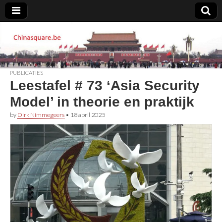
Chinasquare.be
PUBLICATIES
Leestafel # 73 ‘Asia Security
Model’ in theorie en praktijk
by
Dirk Nimmegeers
•
18 april 2025