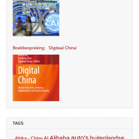
Boekbespreking: ‘Digitaal China’
TAGS
auto's
Alibaba
buitenlandse
AI
Afrika - China