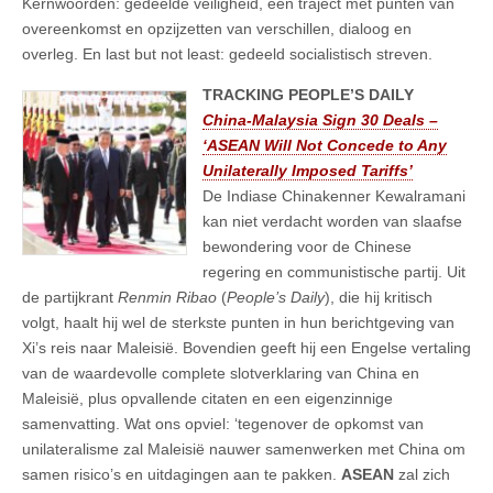
Kernwoorden: gedeelde veiligheid, een traject met punten van
overeenkomst en opzijzetten van verschillen, dialoog en
overleg. En last but not least: gedeeld socialistisch streven.
TRACKING PEOPLE’S DAILY
China-Malaysia Sign 30 Deals –
‘ASEAN Will Not Concede to Any
Unilaterally Imposed Tariffs’
De Indiase Chinakenner Kewalramani
kan niet verdacht worden van slaafse
bewondering voor de Chinese
regering en communistische partij. Uit
de partijkrant
Renmin Ribao
(
People’s Daily
), die hij kritisch
volgt, haalt hij wel de sterkste punten in hun berichtgeving van
Xi’s reis naar Maleisië. Bovendien geeft hij een Engelse vertaling
van de waardevolle complete slotverklaring van China en
Maleisië, plus opvallende citaten en een eigenzinnige
samenvatting. Wat ons opviel: ‘tegenover de opkomst van
unilateralisme zal Maleisië nauwer samenwerken met China om
samen risico’s en uitdagingen aan te pakken.
ASEAN
zal zich