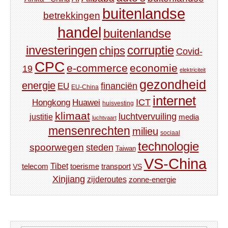
buitenlandse
betrekkingen
handel
buitenlandse
investeringen
corruptie
chips
Covid-
CPC
e-commerce
economie
19
elektriciteit
gezondheid
energie
financiën
EU
EU-China
internet
ICT
Hongkong
Huawei
huisvesting
klimaat
luchtvervuiling
justitie
media
luchtvaart
mensenrechten
milieu
sociaal
technologie
spoorwegen
steden
Taiwan
VS-China
Tibet
toerisme
transport
telecom
VS
Xinjiang
zijderoutes
zonne-energie