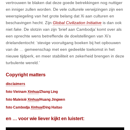
vertrouwen te blaken dat deze goede betrekkingen nog nuttiger
en inniger zullen worden. De vele culturele verwijzingen zijn een
weerspiegeling van het grote belang dat Xi aan culturen en
beschavingen hecht. Zijn
Global Civilization Initiative
is dan ook
niet
fake
. De slotzin van zijn ‘brief aan Cambodja’ komt over als
een oprechte wens betreffende de doelstellingen van Xi’s
drielandentocht: ‘stevige vooruitgang boeken bij het opbouwen
van de … gemeenschap met een gedeelde toekomst in het
nieuwe tijdperk, en meer stabiliteit en zekerheid brengen in deze
turbulente wereld.’
Copyright matters
disclaimers
foto Vietnam
Xinhua
/Zhang Ling
foto Maleisië
Xinhua
/Huang Jingwen
foto Cambodja
Xinhua
/Ding Haitao
en … voor wie liever kijkt en luistert: