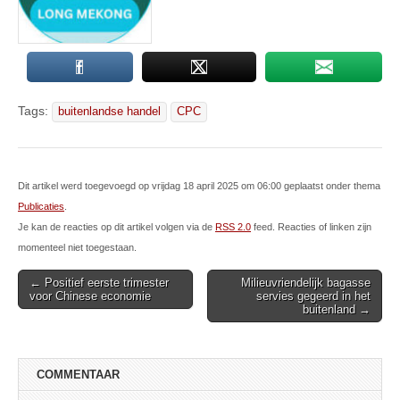
Tags:
buitenlandse handel
CPC
Dit artikel werd toegevoegd op vrijdag 18 april 2025 om 06:00 geplaatst onder thema
Publicaties
.
Je kan de reacties op dit artikel volgen via de
RSS 2.0
feed. Reacties of linken zijn
momenteel niet toegestaan.
Post
← Positief eerste trimester
Milieuvriendelijk bagasse
voor Chinese economie
servies gegeerd in het
navigation
buitenland →
COMMENTAAR