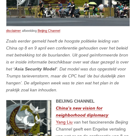
disclaimer
afbeelding
Beijing Channel
Zoals eerder gemeld heeft de hoogste politieke leiding van
China op 8 en 9 april een conferentie gehouden over het beleid
met betrekking tot de buurlanden. Uit goed geïnformeerde bron
is er inside informatie beschikbaar over wat daar gezegd is over
het
‘Asia Security Model’
. Dat model was dus opgesteld voor
Trumps tarievenstorm, maar de CPC had ‘de bui duidelijk zien
hangen’. De afgelopen week was te zien wat het plan in de
praktijk zoal kan inhouden.
BEIJING CHANNEL
China’s new vision for
neighborhood diplomacy
Yang Liu
van het fascinerende
Beijing
Channel
geeft een Engelse vertaling
van wat er op de conferentie van 8 en