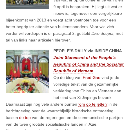
9 april is besproken. Hij legt uit wat er
nieuw is, tegenover een vergelijkbare
bijeenkomst van 2013 en voegt acht voetnoten toe voor een
beter begrip ter attentie van buitenstaanders. Voor wie zich
verder wil verdiepen is er paragraaf 2, getiteld
Dive deeper,
met
tal van links naar artikelen hierover.
PEOPLE’S DAILY via INSIDE CHINA
Joint Statement of the People’s
Repu
blic of China and the Socialist
Republic of Vietnam
Op de blog van
Fred Gao
vind je de
volledige tekst van de gezamenlijke
verklaring van China en Vietnam aan
het eind van Xi Jinpings bezoek.
Daarnaast zijn nog vele andere punten
‘om op te letten’
in de
berichtgeving over de waarschijnlijk historische ontmoeting
tussen
de top
van de regeringen en de communistische partijen
van de twee grootste socialistische landen in Azië.