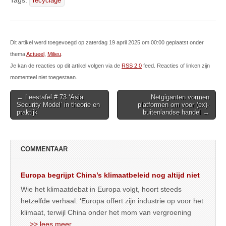
recyclage
Dit artikel werd toegevoegd op zaterdag 19 april 2025 om 00:00 geplaatst onder
thema
Actueel
,
Milieu
.
Je kan de reacties op dit artikel volgen via de
RSS 2.0
feed. Reacties of linken zijn
momenteel niet toegestaan.
Post
← Leestafel # 73 ‘Asia
Netgiganten vormen
Security Model’ in theorie en
platformen om voor (ex)-
navigation
praktijk
buitenlandse handel →
COMMENTAAR
Europa begrijpt China’s klimaatbeleid nog altijd niet
Wie het klimaatdebat in Europa volgt, hoort steeds
hetzelfde verhaal. ‘Europa offert zijn industrie op voor het
klimaat, terwijl China onder het mom van vergroening
… >> lees meer