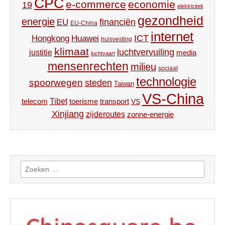
CPC
e-commerce
economie
19
elektriciteit
gezondheid
energie
financiën
EU
EU-China
internet
ICT
Hongkong
Huawei
huisvesting
klimaat
luchtvervuiling
justitie
media
luchtvaart
mensenrechten
milieu
sociaal
technologie
spoorwegen
steden
Taiwan
VS-China
Tibet
toerisme
transport
telecom
VS
Xinjiang
zijderoutes
zonne-energie
Zoeken
naar: