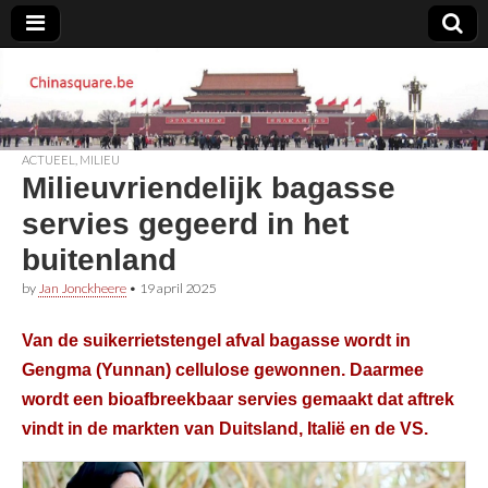
Chinasquare.be
ACTUEEL
,
MILIEU
Milieuvriendelijk bagasse
servies gegeerd in het
buitenland
by
Jan Jonckheere
•
19 april 2025
Van de suikerrietstengel afval bagasse wordt in
Gengma (Yunnan) cellulose gewonnen. Daarmee
wordt een bioafbreekbaar servies gemaakt dat aftrek
vindt in de markten van Duitsland, Italië en de VS.