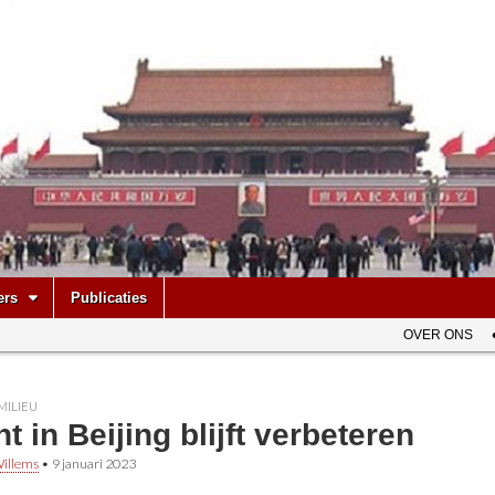
be
ers
Publicaties
OVER ONS
MILIEU
t in Beijing blijft verbeteren
illems
•
9 januari 2023