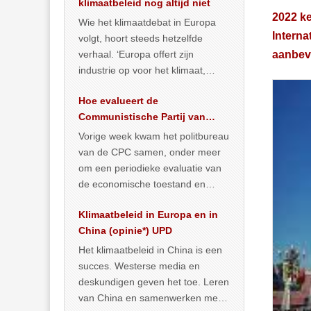
klimaatbeleid nog altijd niet
2022 ke
Wie het klimaatdebat in Europa
Interna
volgt, hoort steeds hetzelfde
verhaal. ‘Europa offert zijn
aanbev
industrie op voor het klimaat,
terwijl China onder het mom van
Hoe evalueert de
vergroening
… >> lees meer
Communistische Partij van
China de economische
Vorige week kwam het politbureau
situatie?
van de CPC samen, onder meer
om een periodieke evaluatie van
de economische toestand en
politiek te maken. We
Klimaatbeleid in Europa en in
publiceerden
… >> lees meer
China (opinie*) UPD
Het klimaatbeleid in China is een
succes. Westerse media en
deskundigen geven het toe. Leren
van China en samenwerken met