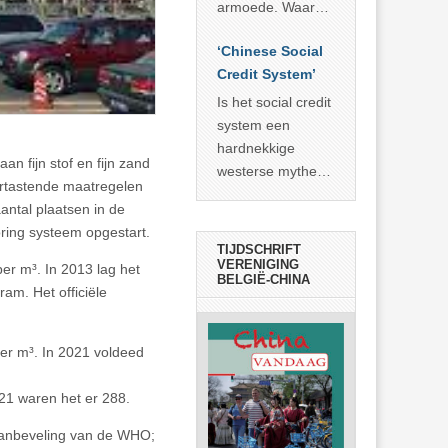
economisch
econoom Michael
armoede. Waar
wonder
Roberts. Het laat
China er de
zien dat
‘Chinese Social
voorbije veertig
… >> lees meer
Credit System’
jaar in slaagde
meer dan 800
Is het social credit
miljoen mensen
system een
uit de armoede
hardnekkige
n fijn stof en fijn zand
… >> lees meer
westerse mythe of
ortastende maatregelen
de dagelijkse
aantal plaatsen in de
realiteit in China?
ring systeem opgestart.
TIJDSCHRIFT
VERENIGING
er m³. In 2013 lag het
BELGIË-CHINA
ram. Het officiële
r m³. In 2021 voldeed
21 waren het er 288.
 aanbeveling van de WHO;