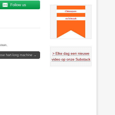
Follow us
staan.
> Elke dag een nieuwe
nese hart-long machine →
video op onze Substack