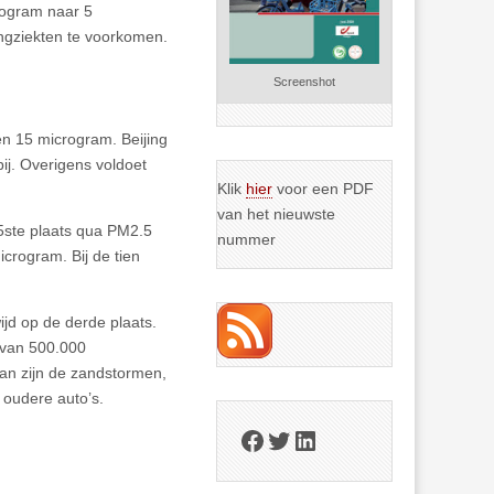
rogram naar 5
ongziekten te voorkomen.
Screenshot
n 15 microgram. Beijing
ij. Overigens voldoet
Klik
hier
voor een PDF
van het nieuwste
5ste plaats qua PM2.5
nummer
crogram. Bij de tien
jd op de derde plaats.
 van 500.000
tan zijn de zandstormen,
 oudere auto’s.
Facebook
Twitter
LinkedIn