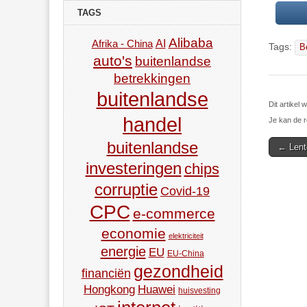
TAGS
Alibaba
AI
Afrika - China
Tags:
B
auto's
buitenlandse
betrekkingen
buitenlandse
Dit artikel
handel
Je kan de r
buitenlandse
Post
← Lent
navigat
investeringen
chips
corruptie
Covid-19
CPC
e-commerce
economie
elektriciteit
energie
EU
EU-China
gezondheid
financiën
Hongkong
Huawei
huisvesting