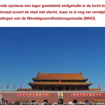
nde opnieuw een lager gemiddeld stofgehalte in de lucht in 
tionaal scoort de stad niet slecht, maar ze is nog ver verwi
elingen van de Wereldgezondheidsorganisatie (WHO).