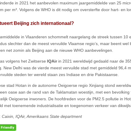
inderde in 2021 het aanbevolen maximum jaargemiddelde van 25 mic
m per m³. Volgens de WHO is dit nodig om oversterfte door hart- en l
tueert Beijing zich internationaal?
gemiddelde in Vlaanderen schommelt naargelang de streek tussen 10 e
 dus slechter dan de meest vervuilde Vlaamse regio’s, maar beent wel b
en net zomin als Beijing aan de nieuwe WHO aanbevelingen.
was volgens het Zwitserse
IQAir
in 2021 wereldwijd gedaald naar de 35
ng. New Delhi was de vierde meest vervuilde stad met gemiddeld 96,4 mi
rvuilde steden ter wereld staan zes Indiase en drie Pakistaanse.
se stad Hotan in de autonome Oeigoerse regio Xinjiang stond wereldwi
 een oase aan de rand van de Taklamatan woestijn, met een bevolking
elijk Oeigoerse inwoners. De hoofdreden voor de PM2.5 pollutie in Ho
d met toenemende industrialisatie en toegenomen verkeer van dikwijls
:
Caixin, IQAir, Amerikaans State department