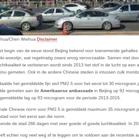
inhua/Chen Weihua
Disclaimer
et begin van de eeuw stond Beijing bekend voor toenemende gehaltes aa
obi-woestijn, wat regelmatig zware smog veroorzaakte. Samen met do
chtkwaliteit te verbeteren wordt sinds 2013 het stof in de lucht op een 
tinu gemeten. Ook in de andere Chinese steden is intussen zulk monito
daalde het gemiddelde fijn stof PM2.5 voor het eerst tot 30 microgram p
lde gemeten aan de
Amerikaanse ambassade
in Beijing op 92 microg
gemiddelde lag op 83 microgram voor de periode 2013-2015.
nale Chinese norm voor PM2.5 is gemiddeld maximum 35 microgram pe
stad voor het eerst aan die norm.
kende de stad 286 dagen met zeer goede of goede luchtkwaliteit. In 20
eft echter nog veel weg af te leggen om te voldoen aan de recentste