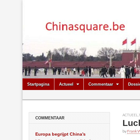
Chinasquare.
Skip
Main
Startpagina
Actueel
Commentaar
Dossi
to
menu
Sub
content
menu
ACTUEEL
,
COMMENTAAR
Luch
by
Frank W
Europa begrijpt China’s