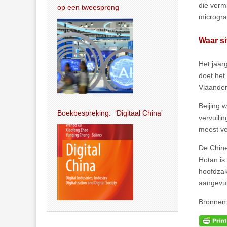
die verm
op een tweesprong
microgra
Waar si
Het jaar
doet het
Vlaander
Beijing 
Boekbespreking: ‘Digitaal China’
vervuili
meest ve
De Chine
Hotan is
hoofdzak
aangevul
Bronnen