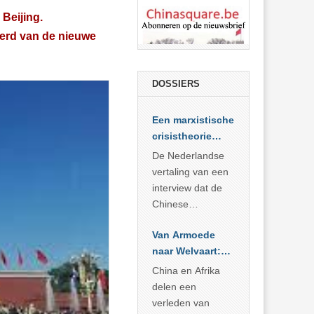
Beijing.
jderd van de nieuwe
DOSSIERS
Een marxistische
crisistheorie
voor vandaag
De Nederlandse
vertaling van een
interview dat de
Chinese
Academie voor
Van Armoede
Sociale
naar Welvaart:
Wetenschappen
Wat Afrika kan
afnam van de
China en Afrika
leren van
Britse
delen een
China’s
marxistische
verleden van