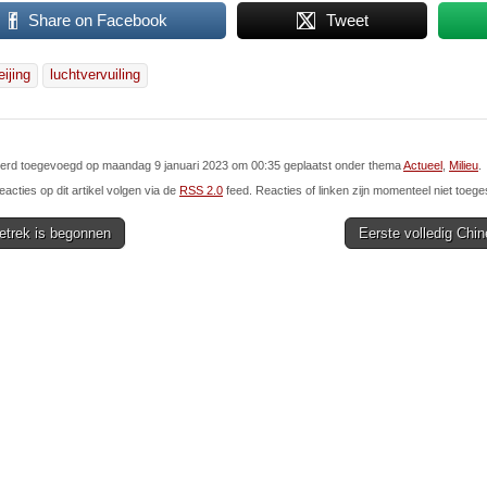
Share on Facebook
Tweet
eijing
luchtvervuiling
 werd toegevoegd op maandag 9 januari 2023 om 00:35 geplaatst onder thema
Actueel
,
Milieu
.
eacties op dit artikel volgen via de
RSS 2.0
feed. Reacties of linken zijn momenteel niet toege
etrek is begonnen
Eerste volledig Chi
ion