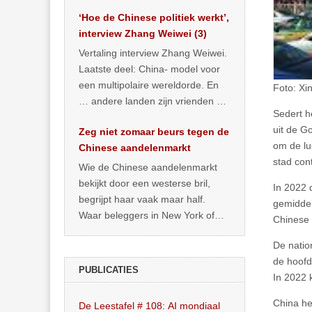
het land dan maar? ‘Dat
‘Hoe de Chinese politiek werkt’,
… >> lees meer
interview Zhang Weiwei (3)
Vertaling interview Zhang Weiwei.
Laatste deel: China- model voor
een multipolaire wereldorde. En
Foto: X
… andere landen zijn vrienden of
Sedert h
kunnen het worden.
uit de G
Zeg niet zomaar beurs tegen de
om de lu
Chinese aandelenmarkt
stad con
Wie de Chinese aandelenmarkt
bekijkt door een westerse bril,
In 2022 
begrijpt haar vaak maar half.
gemidde
Waar beleggers in New York of
Chinese 
Londen vooral kijken naar winst,
De natio
… >> lees meer
de hoofd
PUBLICATIES
In 2022 
China he
De Leestafel # 108: AI mondiaal