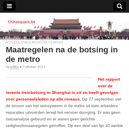
Chinasquare.be
ACTUEEL
,
STAD & REGIO
,
WET & RECHT
Maatregelen na de botsing in
de metro
by
editor
•
7 oktober 2011
Het rapport
over de
recente treinbotsing in Shanghai is uit en heeft gevolgen
voor personeelsleden op alle niveaus.
Op 27 september viel
de stroom van het seinsysteem in de metro uit toen arbeiders
reparaties uitvoerden terwijl het vervoer doorging. Er was geen
risicoanalyse gebeurd en er waren geen gerichte
veiligheidsmaatregelen getroffen. Op een deel van lijn 10 werkte