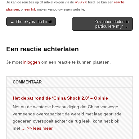
Je kan de reacties op dit artikel volgen via de
RSS 2.0
feed. Je kan een
reactie
plaatsen
, of
een link
maken vanop uw eigen website.
Post
← The Sky is the Limit
Zeventien doden in
particuliere mijn →
navigation
Een reactie achterlaten
Je moet
inloggen
om een reactie te kunnen plaatsen.
COMMENTAAR
Het debat rond de ‘China Shock 2.0’ – Opinie
Net nu de westerse beschuldiging dat China vanwege
vermeende overcapaciteit de wereld met laag geprijsde
goederen overspoelt achter de rug leek, komt het blok
met
… >> lees meer