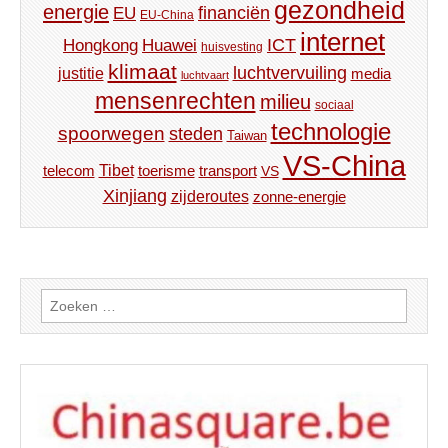
gezondheid
energie
financiën
EU
EU-China
internet
ICT
Hongkong
Huawei
huisvesting
klimaat
luchtvervuiling
justitie
media
luchtvaart
mensenrechten
milieu
sociaal
technologie
spoorwegen
steden
Taiwan
VS-China
Tibet
toerisme
transport
telecom
VS
Xinjiang
zijderoutes
zonne-energie
Zoeken
naar: