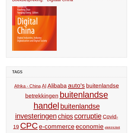
TAGS
auto's
Alibaba
buitenlandse
AI
Afrika - China
buitenlandse
betrekkingen
handel
buitenlandse
investeringen
corruptie
chips
Covid-
CPC
e-commerce
economie
19
elektriciteit