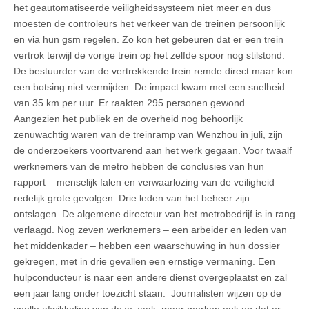
het geautomatiseerde veiligheidssysteem niet meer en dus
moesten de controleurs het verkeer van de treinen persoonlijk
en via hun gsm regelen. Zo kon het gebeuren dat er een trein
vertrok terwijl de vorige trein op het zelfde spoor nog stilstond.
De bestuurder van de vertrekkende trein remde direct maar kon
een botsing niet vermijden. De impact kwam met een snelheid
van 35 km per uur. Er raakten 295 personen gewond.
Aangezien het publiek en de overheid nog behoorlijk
zenuwachtig waren van de treinramp van Wenzhou in juli, zijn
de onderzoekers voortvarend aan het werk gegaan. Voor twaalf
werknemers van de metro hebben de conclusies van hun
rapport – menselijk falen en verwaarlozing van de veiligheid –
redelijk grote gevolgen. Drie leden van het beheer zijn
ontslagen. De algemene directeur van het metrobedrijf is in rang
verlaagd. Nog zeven werknemers – een arbeider en leden van
het middenkader – hebben een waarschuwing in hun dossier
gekregen, met in drie gevallen een ernstige vermaning. Een
hulpconducteur is naar een andere dienst overgeplaatst en zal
een jaar lang onder toezicht staan. Journalisten wijzen op de
snelle afwikkeling van deze zaak, maar merken ook op dat er