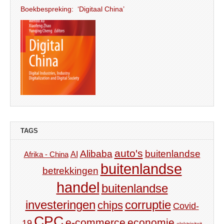
Boekbespreking: ‘Digitaal China’
TAGS
auto's
Alibaba
buitenlandse
AI
Afrika - China
buitenlandse
betrekkingen
handel
buitenlandse
investeringen
corruptie
chips
Covid-
CPC
e-commerce
economie
19