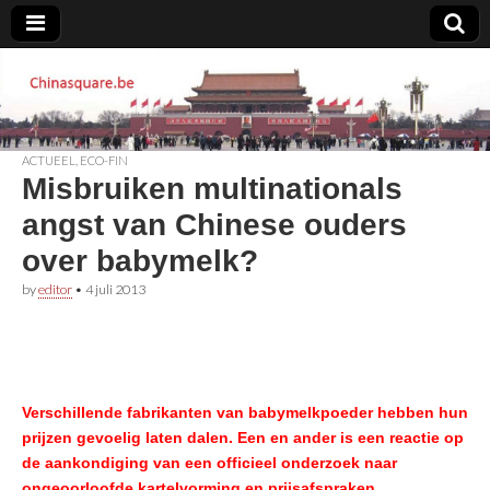
Chinasquare.be
ACTUEEL
,
ECO-FIN
Misbruiken multinationals
angst van Chinese ouders
over babymelk?
by
editor
•
4 juli 2013
Verschillende fabrikanten van babymelkpoeder hebben hun
prijzen gevoelig laten dalen. Een en ander is een reactie op
de aankondiging van een officieel onderzoek naar
ongeoorloofde kartelvorming en prijsafspraken.