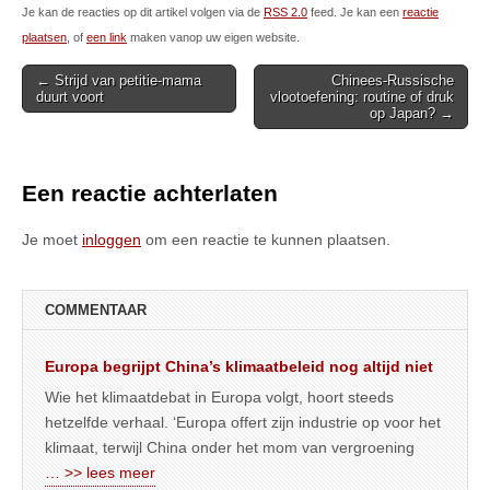
Je kan de reacties op dit artikel volgen via de
RSS 2.0
feed. Je kan een
reactie
plaatsen
, of
een link
maken vanop uw eigen website.
Post
← Strijd van petitie-mama
Chinees-Russische
duurt voort
vlootoefening: routine of druk
navigation
op Japan? →
Een reactie achterlaten
Je moet
inloggen
om een reactie te kunnen plaatsen.
COMMENTAAR
Europa begrijpt China’s klimaatbeleid nog altijd niet
Wie het klimaatdebat in Europa volgt, hoort steeds
hetzelfde verhaal. ‘Europa offert zijn industrie op voor het
klimaat, terwijl China onder het mom van vergroening
… >> lees meer