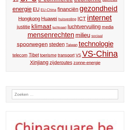
elektriciteit
gezondheid
energie
financiën
EU
EU-China
internet
ICT
Hongkong
Huawei
huisvesting
klimaat
luchtvervuiling
justitie
media
luchtvaart
mensenrechten
milieu
sociaal
technologie
spoorwegen
steden
Taiwan
VS-China
Tibet
toerisme
transport
telecom
VS
Xinjiang
zijderoutes
zonne-energie
Zoeken
naar: