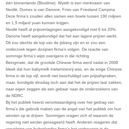
één binnenlands (Biostime). Wyeth is een merknaam van
Nestlé; Dumex is van Danone; Friso van Friesland Campina.
Deze firma’s zouden alles samen een boete tussen 190 miljoen
en 1,9 miljard yuan kunnen krijgen.
Nestlé heeft al prijsverlagingen aangekondigd met 6 tot 20%.
Danone heeft aangekondigd dat het aan lagere prijzen werkt.
Dit zou slechts de top van de ijsberg zijn en er zou een
onderzoek tegen dozijnen firma’s volgen. De reactie van
sommige firma’s wijst overigens in die richting.
Beingmate, dat de grootste Chinese firma werd nadat in 2008
bleek dat hun babymelk melaminevrij was, en de enige Chinese
firma in de top vijf, wordt niet beschuldigd van prijsafspraken,
maar, kondigde dinsdag toch aan dat het de prijzen laat zakken,
naar eigen zeggen als een gebaar naar de onderzoekers van
de NDRC.
Bij het publiek heerst verontwaardiging over het gedrag van
firma’s die gebruik maken van de angst van het publiek om hun
winsten op te drijven. Sommigen vragen zich af waarom de
regering niet eerder gereageerd heeft. Anderen reageren dat
vervolging van buitenlandse firma’s het vertrouwen in de