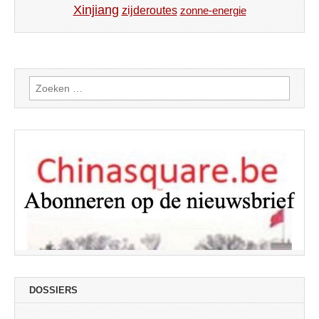
Xinjiang
zijderoutes
zonne-energie
Zoeken
naar:
DOSSIERS