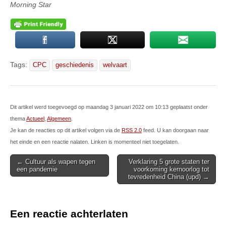
Morning Star
Tags:
CPC
geschiedenis
welvaart
Dit artikel werd toegevoegd op maandag 3 januari 2022 om 10:13 geplaatst onder
thema
Actueel
,
Algemeen
.
Je kan de reacties op dit artikel volgen via de
RSS 2.0
feed. U kan doorgaan naar
het einde en een reactie nalaten. Linken is momenteel niet toegelaten.
Post
← Cultuur als wapen tegen
Verklaring 5 grote staten ter
een pandemie
voorkoming kernoorlog tot
navigation
tevredenheid China (upd) →
Een reactie achterlaten