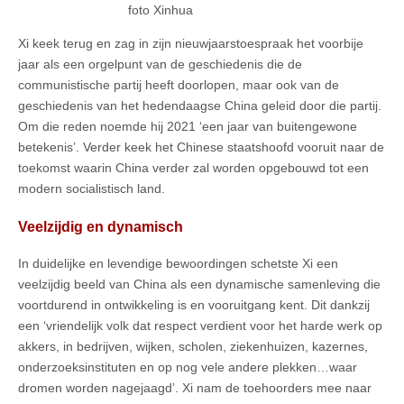
foto Xinhua
Xi keek terug en zag in zijn nieuwjaarstoespraak het voorbije
jaar als een orgelpunt van de geschiedenis die de
communistische partij heeft doorlopen, maar ook van de
geschiedenis van het hedendaagse China geleid door die partij.
Om die reden noemde hij 2021 ‘een jaar van buitengewone
betekenis’. Verder keek het Chinese staatshoofd vooruit naar de
toekomst waarin China verder zal worden opgebouwd tot een
modern socialistisch land.
Veelzijdig en dynamisch
In duidelijke en levendige bewoordingen schetste Xi een
veelzijdig beeld van China als een dynamische samenleving die
voortdurend in ontwikkeling is en vooruitgang kent. Dit dankzij
een ‘vriendelijk volk dat respect verdient voor het harde werk op
akkers, in bedrijven, wijken, scholen, ziekenhuizen, kazernes,
onderzoeksinstituten en op nog vele andere plekken…waar
dromen worden nagejaagd’. Xi nam de toehoorders mee naar