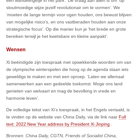
een wandelingetje in het park’. De vraag aan allen is om ‘op
stoutmoedige wijze jezelf revolutionair om te vormen’. We
‘moeten de lange termijn voor ogen houden, ons bewust blijven
van mogelijke risico’s, en ons vastberaden houden aan onze
strategische focus’. Op die manier kun je ‘het brede en grote
bereiken terwijl je het kwetsbare en kleine aanpakt’.
Wensen
Xi beëindigde zijn toespraak met opwekkende woorden om van
de olympische winterspelen die hoog op de agenda staan iets
geweldigs te maken en met een oproep. ‘Laten we allemaal
samenwerken aan een gedeelde toekomst. Moge ons land
genieten van welvaart en mag de bevolking in vrede en
harmonie leven’.
De volledige tekst van Xi’s toespraak, in het Engels vertaald, is
te vinden op de website van China Daily, via de link naar
Full
text: 2022 New Year address by President Xi Jinping
.
Bronnen:
China Daily, CGTN, Friends of Socialist China,