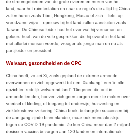
de stroomgebieden van de grote rivieren en meren van het
land, naar het ruimtestation en naar de regio’s die altijd bij China
zullen horen zoals Tibet, Hongkong, Macao of zich – liefst op
vreedzame wijze – opnieuw bij het land zullen aansluiten zoals
Taiwan. De Chinese leider had het over wat hij vernomen en
geleerd heeft van de vele gesprekken die hij overal in het land
met allerlei mensen voerde, vroeger als jonge man en nu als
partijleider en president.
Welvaart, gezondheid en de CPC
China heeft, zo zei Xi, zoals gepland de extreme armoede
overwonnen en zich opgewerkt tot een ‘Xiaokang’, een ‘in alle
opzichten redelijk welvarend land’. ‘Diegenen die ooit in
armoede leefden, hoeven zich geen zorgen meer te maken over
voedsel of kleding, of toegang tot onderwijs, huisvesting en
ziektekostenverzekering.’ China boekt belangrijke successen bij
de aan gang zijnde binnenlandse, maar ook mondiale strijd
tegen de COVID-19 pandemie. Zo kon China meer dan 2 miljard
dosissen vaccins bezorgen aan 120 landen en internationale