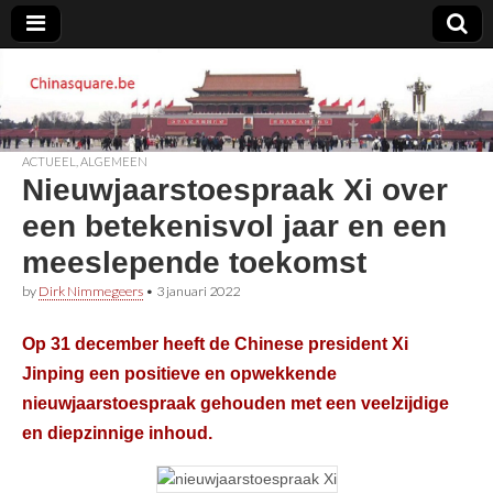
Chinasquare.be
ACTUEEL
,
ALGEMEEN
Nieuwjaarstoespraak Xi over
een betekenisvol jaar en een
meeslepende toekomst
by
Dirk Nimmegeers
•
3 januari 2022
Op 31 december heeft de Chinese president Xi
Jinping een positieve en opwekkende
nieuwjaarstoespraak gehouden met een veelzijdige
en diepzinnige inhoud.