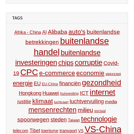
TAGS
auto's
Alibaba
buitenlandse
AI
Afrika - China
buitenlandse
betrekkingen
handel
buitenlandse
investeringen
corruptie
chips
Covid-
CPC
e-commerce
economie
19
elektriciteit
gezondheid
energie
financiën
EU
EU-China
internet
ICT
Hongkong
Huawei
huisvesting
klimaat
luchtvervuiling
justitie
media
luchtvaart
mensenrechten
milieu
sociaal
technologie
spoorwegen
steden
Taiwan
VS-China
Tibet
toerisme
transport
telecom
VS