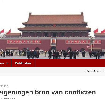
be
ers
Publicaties
OVER ONS
BELEID
eigeningen bron van conflicten
•
27 mei 2010