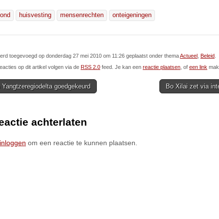
rond
huisvesting
mensenrechten
onteigeningen
l werd toegevoegd op donderdag 27 mei 2010 om 11:26 geplaatst onder thema
Actueel
,
Beleid
.
eacties op dit artikel volgen via de
RSS 2.0
feed. Je kan een
reactie plaatsen
, of
een link
make
 Yangtzeregiodelta goedgekeurd
Bo Xilai zet via in
ion
eactie achterlaten
inloggen
om een reactie te kunnen plaatsen.