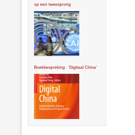
op een tweesprong
Boekbespreking: ‘Digitaal China’