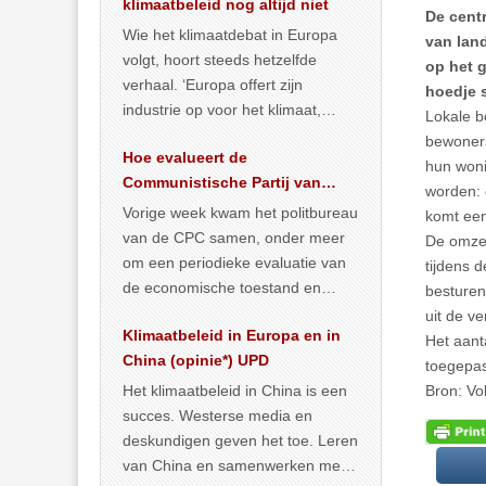
klimaatbeleid nog altijd niet
De cent
Wie het klimaatdebat in Europa
van lan
volgt, hoort steeds hetzelfde
op het 
verhaal. ‘Europa offert zijn
hoedje 
industrie op voor het klimaat,
Lokale b
terwijl China onder het mom van
bewoners
Hoe evalueert de
vergroening
… >> lees meer
hun woni
Communistische Partij van
worden: 
China de economische
Vorige week kwam het politbureau
komt een
situatie?
van de CPC samen, onder meer
De omzen
om een periodieke evaluatie van
tijdens d
de economische toestand en
besturen
politiek te maken. We
uit de v
Klimaatbeleid in Europa en in
publiceerden
… >> lees meer
Het aanta
China (opinie*) UPD
toegepas
Het klimaatbeleid in China is een
Bron: Vo
succes. Westerse media en
deskundigen geven het toe. Leren
van China en samenwerken met