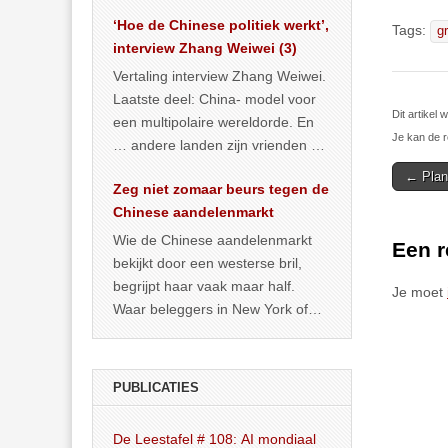
het land dan maar? ‘Dat
‘Hoe de Chinese politiek werkt’,
… >> lees meer
Tags:
g
interview Zhang Weiwei (3)
Vertaling interview Zhang Weiwei.
Laatste deel: China- model voor
Dit artike
een multipolaire wereldorde. En
Je kan de r
… andere landen zijn vrienden of
kunnen het worden.
Post
← Plan
Zeg niet zomaar beurs tegen de
navigat
Chinese aandelenmarkt
Wie de Chinese aandelenmarkt
Een r
bekijkt door een westerse bril,
begrijpt haar vaak maar half.
Je moet
Waar beleggers in New York of
Londen vooral kijken naar winst,
… >> lees meer
PUBLICATIES
De Leestafel # 108: AI mondiaal