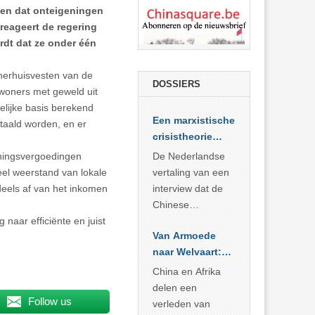
sen dat onteigeningen
eageert de regering
dt dat ze onder één
 herhuisvesten van de
DOSSIERS
ewoners met geweld uit
elijke basis berekend
Een marxistische
etaald worden, en er
crisistheorie
voor vandaag
eningsvergoedingen
De Nederlandse
veel weerstand van lokale
vertaling van een
deels af van het inkomen
interview dat de
Chinese
 naar efficiënte en juist
Academie voor
Van Armoede
Sociale
naar Welvaart:
Wetenschappen
Wat Afrika kan
afnam van de
China en Afrika
leren van
Britse
delen een
China’s
Follow us
marxistische
verleden van