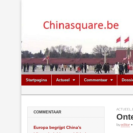
Chinasquare.
Skip
Main
Startpagina
Actueel
Commentaar
Dossi
to
menu
Sub
content
menu
ACTUEEL
,
COMMENTAAR
Ont
by
editor
Europa begrijpt China’s