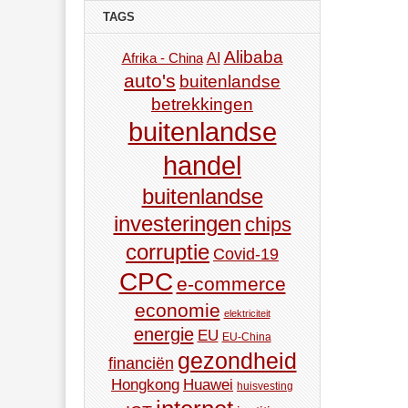
TAGS
Alibaba
AI
Afrika - China
auto's
buitenlandse
betrekkingen
buitenlandse
handel
buitenlandse
investeringen
chips
corruptie
Covid-19
CPC
e-commerce
economie
elektriciteit
energie
EU
EU-China
gezondheid
financiën
Hongkong
Huawei
huisvesting