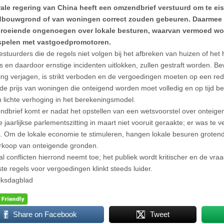
rale regering van China heeft een omzendbrief verstuurd om te ei
dbouwgrond of van woningen correct zouden gebeuren. Daarmee r
groeiende ongenoegen over lokale besturen, waarvan vermoed wor
spelen met vastgoedpromotoren.
estuurders die de regels niet volgen bij het afbreken van huizen of het
 en daardoor ernstige incidenten uitlokken, zullen gestraft worden. B
ng verjagen, is strikt verboden en de vergoedingen moeten op een red
de prijs van woningen die onteigend worden moet volledig en op tijd b
 lichte verhoging in het berekeningsmodel.
dbrief komt er nadat het opstellen van een wetsvoorstel over onteig
e jaarlijkse parlementszitting in maart niet vooruit geraakte; er was te 
. Om de lokale economie te stimuleren, hangen lokale besuren groten
erkoop van onteigende gronden.
l conflicten hierrond neemt toe; het publiek wordt kritischer en de vraag
te regels voor vergoedingen klinkt steeds luider.
lksdagblad
Share on Facebook
Tweet