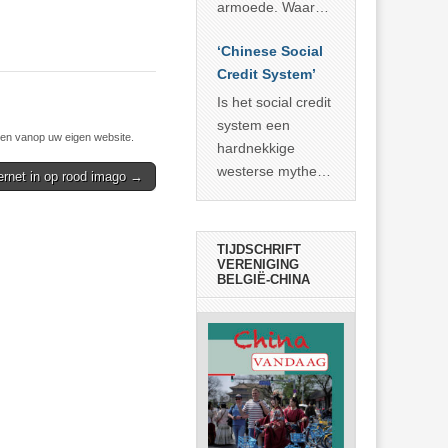
economisch
econoom Michael
armoede. Waar
wonder
Roberts. Het laat
China er de
zien dat
‘Chinese Social
voorbije veertig
… >> lees meer
Credit System’
jaar in slaagde
meer dan 800
Is het social credit
miljoen mensen
system een
n vanop uw eigen website.
uit de armoede
hardnekkige
… >> lees meer
westerse mythe of
ternet in op rood imago →
de dagelijkse
realiteit in China?
TIJDSCHRIFT
VERENIGING
BELGIË-CHINA