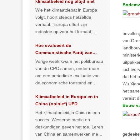
klimaatbeleid nog altijd niet
Bodemve
Wie het klimaatdebat in Europa
volgt, hoort steeds hetzelfde
verhaal. ‘Europa offert zijn
industrie op voor het klimaat,
bevolkin
terwijl China onder het mom van
van Gron
Hoe evalueert de
vergroening
… >> lees meer
landbouw
Communistische Partij van
minister
China de economische
Vorige week kwam het politbureau
uitpakke
situatie?
van de CPC samen, onder meer
luchtver
om een periodieke evaluatie van
dat het 
de economische toestand en
Wu Xiaoq
politiek te maken. We
het sane
Klimaatbeleid in Europa en in
publiceerden
… >> lees meer
vereist 
China (opinie*) UPD
Bouw va
Het klimaatbeleid in China is een
succes. Westerse media en
deskundigen geven het toe. Leren
van China en samenwerken met
gedeelte