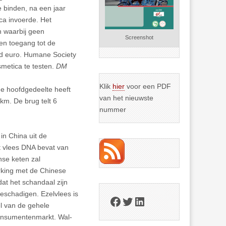
e binden, na een jaar
ca invoerde. Het
 waarbij geen
Screenshot
en toegang tot de
ard euro. Humane Society
smetica te testen.
DM
Klik
hier
voor een PDF
ge hoofdgedeelte heeft
van het nieuwste
km. De brug telt 6
nummer
in China uit de
t vlees DNA bevat van
se keten zal
rking met de Chinese
at het schandaal zijn
beschadigen. Ezelvlees is
Facebook
Twitter
LinkedIn
el van de gehele
consumentenmarkt. Wal-