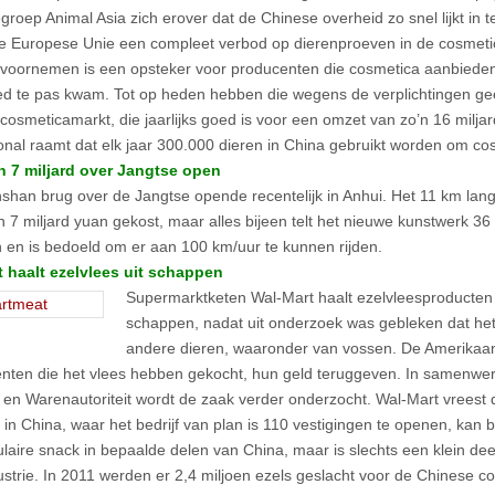
groep Animal Asia zich erover dat de Chinese overheid zo snel lijkt in t
e Europese Unie een compleet verbod op dierenproeven in de cosmeti
voornemen is een opsteker voor producenten die cosmetica aanbieden
ed te pas kwam. Tot op heden hebben die wegens de verplichtingen ge
cosmeticamarkt, die jaarlijks goed is voor een omzet van zo’n 16 milj
ional raamt dat elk jaar 300.000 dieren in China gebruikt worden om co
n 7 miljard over Jangtse open
han brug over de Jangtse opende recentelijk in Anhui. Het 11 km lan
 7 miljard yuan gekost, maar alles bijeen telt het nieuwe kunstwerk 36 
en en is bedoeld om er aan 100 km/uur te kunnen rijden.
 haalt ezelvlees uit schappen
Supermarktketen Wal-Mart haalt ezelvleesproducten 
schappen, nadat uit onderzoek was gebleken dat he
andere dieren, waaronder van vossen. De Amerikaan
ten die het vlees hebben gekocht, hun geld teruggeven. In samenwe
 en Warenautoriteit wordt de zaak verder onderzocht. Wal-Mart vreest d
e in China, waar het bedrijf van plan is 110 vestigingen te openen, kan 
laire snack in bepaalde delen van China, maar is slechts een klein de
ustrie. In 2011 werden er 2,4 miljoen ezels geslacht voor de Chinese 