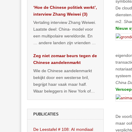
het land dan maar? ‘Dat
symbolis
‘Hoe de Chinese politiek werkt’,
… >> lees meer
De cloud
interview Zhang Weiwei (3)
diensten
m2.
Shan
Vertaling interview Zhang Weiwei.
Nieuw s
Laatste deel: China- model voor
een multipolaire wereldorde. En
… andere landen zijn vrienden of
kunnen het worden.
eigendom
Zeg niet zomaar beurs tegen de
transact
Chinese aandelenmarkt
notariaa
Wie de Chinese aandelenmarkt
systeem 
bekijkt door een westerse bril,
China Da
begrijpt haar vaak maar half.
Versoep
Waar beleggers in New York of
Londen vooral kijken naar winst,
… >> lees meer
PUBLICATIES
De voorb
maar ook
De Leestafel # 108: AI mondiaal
verplich