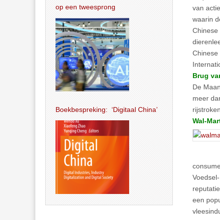
op een tweesprong
van actie
waarin d
Chinese 
dierenle
Chinese 
Internat
Brug va
De Maans
meer dan
Boekbespreking: ‘Digitaal China’
rijstrok
Wal-Mart
consumen
Voedsel-
reputati
een popu
vleesind