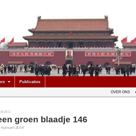
be
ers
Publicaties
OVER ONS
MILIEU
een groen blaadje 146
•
4 januari 2014