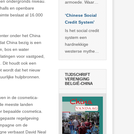
economisch
 een ondergronds niveau.
econoom Michael
armoede. Waar
wonder
ohalls en openbare
Roberts. Het laat
China er de
imte beslaat al 16.000
zien dat
‘Chinese Social
voorbije veertig
… >> lees meer
Credit System’
jaar in slaagde
meer dan 800
Is het social credit
enter onder het China
miljoen mensen
system een
dat China bezig is een
uit de armoede
hardnekkige
m, bos en water
… >> lees meer
westerse mythe of
latingen voor vastgoed,
de dagelijkse
. Dit houdt ook een
realiteit in China?
t wordt dat het nieuw
TIJDSCHRIFT
tuurlijke hulpbronnen.
VERENIGING
BELGIË-CHINA
even in de cosmetica-
 de meeste landen
oor bepaalde cosmetica.
ngepaste regelgeving
campagne om de
agne verbaast David Neal