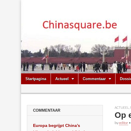
Chinasquare.
Skip
Main
Startpagina
Actueel
Commentaar
Dossi
to
menu
Sub
content
menu
ACTUEEL
,
COMMENTAAR
Op 
by
editor
Europa begrijpt China’s