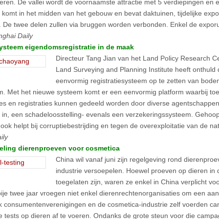
eren. De vallei wordt de voornaamste attractie met 5 verdiepingen en
 komt in het midden van het gebouw en bevat daktuinen, tijdelijke exp
. De twee delen zullen via bruggen worden verbonden. Enkel de exporu
ghai Daily
ysteem eigendomsregistratie in de maak
Directeur Tang Jian van het Land Policy Research C
Land Surveying and Planning Institute heeft onthuld 
eenvormig registratiesysteem op te zetten van bode
. Met het nieuwe systeem komt er een eenvormig platform waarbij toe
ies en registraties kunnen gedeeld worden door diverse agentschappen
t in, een schadeloosstelling- evenals een verzekeringssysteem. Gehoop
ook helpt bij corruptiebestrijding en tegen de overexploitatie van de na
ily
eling dierenproeven voor cosmetica
China wil vanaf juni zijn regelgeving rond dierenpro
industrie versoepelen. Hoewel proeven op dieren in
toegelaten zijn, waren ze enkel in China verplicht v
ije twee jaar vroegen niet enkel dierenrechtenorganisaties om een aa
 consumentenverenigingen en de cosmetica-industrie zelf voerden 
te tests op dieren af te voeren. Ondanks de grote steun voor die camp