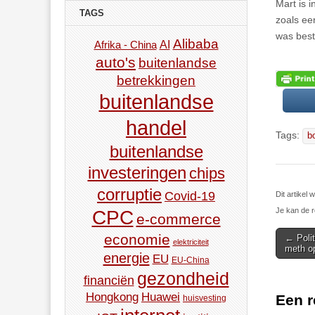
Mart is 
TAGS
zoals ee
was best
Alibaba
AI
Afrika - China
auto's
buitenlandse
betrekkingen
buitenlandse
handel
Tags:
b
buitenlandse
investeringen
chips
corruptie
Covid-19
Dit artikel
Je kan de r
CPC
e-commerce
Post
economie
← Polit
elektriciteit
meth o
navigat
energie
EU
EU-China
gezondheid
financiën
Hongkong
Huawei
Een r
huisvesting