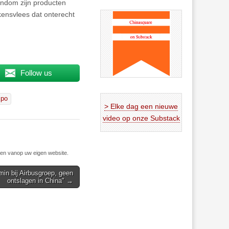
ondom zijn producten
ensvlees dat onterecht
Follow us
xpo
> Elke dag een nieuwe
video op onze Substack
n vanop uw eigen website.
in bij Airbusgroep, geen
ontslagen in China" →