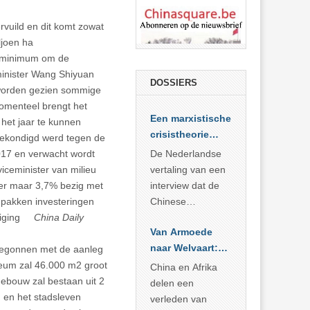
rvuild en dit komt zowat
ljoen ha
e minimum om de
minister Wang Shiyuan
DOSSIERS
t worden gezien sommige
omenteel brengt het
Een marxistische
 het jaar te kunnen
crisistheorie
fgekondigd werd tegen de
voor vandaag
2017 en verwacht wordt
De Nederlandse
iceminister van milieu
vertaling van een
, er maar 3,7% bezig met
interview dat de
npakken investeringen
Chinese
iniging
China Daily
Academie voor
Van Armoede
Sociale
naar Welvaart:
begonnen met de aanleg
Wetenschappen
Wat Afrika kan
um zal 46.000 m2 groot
afnam van de
China en Afrika
leren van
gebouw zal bestaan uit 2
Britse
delen een
China’s
n en het stadsleven
marxistische
verleden van