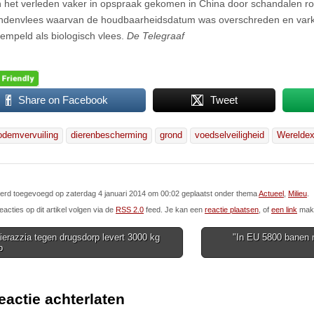
in het verleden vaker in opspraak gekomen in China door schandalen r
ndenvlees waarvan de houdbaarheidsdatum was overschreden en vark
empeld als biologisch vlees.
De Telegraaf
Share on Facebook
Tweet
odemvervuiling
dierenbescherming
grond
voedselveiligheid
Werelde
 werd toegevoegd op zaterdag 4 januari 2014 om 00:02 geplaatst onder thema
Actueel
,
Milieu
.
eacties op dit artikel volgen via de
RSS 2.0
feed. Je kan een
reactie plaatsen
, of
een link
make
ierazzia tegen drugsdorp levert 3000 kg
"In EU 5800 banen m
p
ion
eactie achterlaten