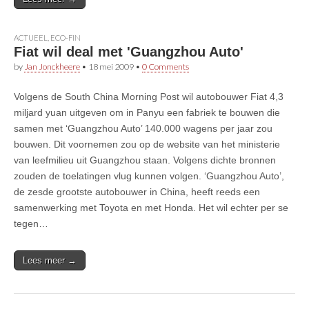
ACTUEEL
,
ECO-FIN
Fiat wil deal met 'Guangzhou Auto'
by
Jan Jonckheere
•
18 mei 2009
•
0 Comments
Volgens de South China Morning Post wil autobouwer Fiat 4,3
miljard yuan uitgeven om in Panyu een fabriek te bouwen die
samen met ‘Guangzhou Auto’ 140.000 wagens per jaar zou
bouwen. Dit voornemen zou op de website van het ministerie
van leefmilieu uit Guangzhou staan. Volgens dichte bronnen
zouden de toelatingen vlug kunnen volgen. ‘Guangzhou Auto’,
de zesde grootste autobouwer in China, heeft reeds een
samenwerking met Toyota en met Honda. Het wil echter per se
tegen…
Lees meer →