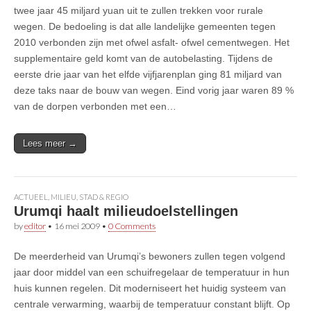
twee jaar 45 miljard yuan uit te zullen trekken voor rurale
wegen. De bedoeling is dat alle landelijke gemeenten tegen
2010 verbonden zijn met ofwel asfalt- ofwel cementwegen. Het
supplementaire geld komt van de autobelasting. Tijdens de
eerste drie jaar van het elfde vijfjarenplan ging 81 miljard van
deze taks naar de bouw van wegen. Eind vorig jaar waren 89 %
van de dorpen verbonden met een…
Lees meer →
ACTUEEL
,
MILIEU
,
STAD & REGIO
Urumqi haalt milieudoelstellingen
by
editor
•
16 mei 2009
•
0 Comments
De meerderheid van Urumqi’s bewoners zullen tegen volgend
jaar door middel van een schuifregelaar de temperatuur in hun
huis kunnen regelen. Dit moderniseert het huidig systeem van
centrale verwarming, waarbij de temperatuur constant blijft. Op