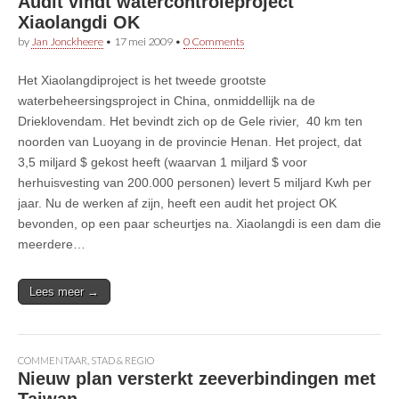
Audit vindt watercontroleproject
Xiaolangdi OK
by
Jan Jonckheere
•
17 mei 2009
•
0 Comments
Het Xiaolangdiproject is het tweede grootste
waterbeheersingsproject in China, onmiddellijk na de
Drieklovendam. Het bevindt zich op de Gele rivier, 40 km ten
noorden van Luoyang in de provincie Henan. Het project, dat
3,5 miljard $ gekost heeft (waarvan 1 miljard $ voor
herhuisvesting van 200.000 personen) levert 5 miljard Kwh per
jaar. Nu de werken af zijn, heeft een audit het project OK
bevonden, op een paar scheurtjes na. Xiaolangdi is een dam die
meerdere…
Lees meer →
COMMENTAAR
,
STAD & REGIO
Nieuw plan versterkt zeeverbindingen met
Taiwan