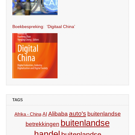
Boekbespreking: ‘Digitaal China’
TAGS
auto's
Alibaba
buitenlandse
AI
Afrika - China
buitenlandse
betrekkingen
handel
buitenlandse