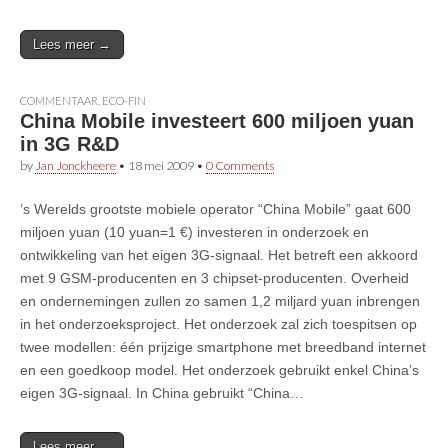
Lees meer →
COMMENTAAR
,
ECO-FIN
China Mobile investeert 600 miljoen yuan
in 3G R&D
by
Jan Jonckheere
•
18 mei 2009
•
0 Comments
’s Werelds grootste mobiele operator “China Mobile” gaat 600
miljoen yuan (10 yuan=1 €) investeren in onderzoek en
ontwikkeling van het eigen 3G-signaal. Het betreft een akkoord
met 9 GSM-producenten en 3 chipset-producenten. Overheid
en ondernemingen zullen zo samen 1,2 miljard yuan inbrengen
in het onderzoeksproject. Het onderzoek zal zich toespitsen op
twee modellen: één prijzige smartphone met breedband internet
en een goedkoop model. Het onderzoek gebruikt enkel China’s
eigen 3G-signaal. In China gebruikt “China…
Lees meer →