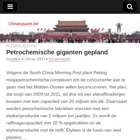
Chinasquare.be
ACTUEEL
,
ECO-FIN
Petrochemische giganten gepland
by
editor
•
18 mei 2009
•
0 Comments
Volgens de South China Morning Post plant Peking
megapetrochemische complexen om de concurrentie aan te
gaan met het Midden-Oosten willen beconcurreren. Het plan,
dat loopt van 2009 tot 2011, wil drie tot vier olieraffinaderijen
bouwen met een capaciteit van 20 miljoen ton elk. Daarnaast
worden petrochemische fabrieken voorzien met een
etyleenproductie van 2 miljoen ton jaarlijks. Zo wordt de
raffinagecapaciteit met 20 % opgetrokken en de
etyleenproductie met de helft. Etyleen is de basis van veel
plastics,…