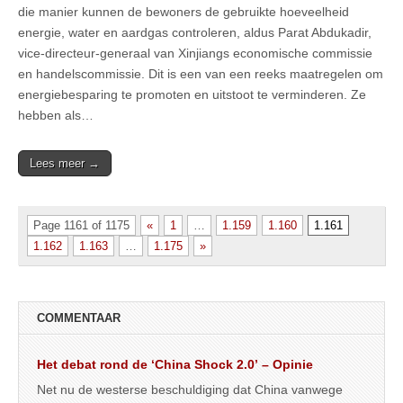
die manier kunnen de bewoners de gebruikte hoeveelheid
energie, water en aardgas controleren, aldus Parat Abdukadir,
vice-directeur-generaal van Xinjiangs economische commissie
en handelscommissie. Dit is een van een reeks maatregelen om
energiebesparing te promoten en uitstoot te verminderen. Ze
hebben als…
Lees meer →
Page 1161 of 1175
«
1
…
1.159
1.160
1.161
1.162
1.163
…
1.175
»
COMMENTAAR
Het debat rond de ‘China Shock 2.0’ – Opinie
Net nu de westerse beschuldiging dat China vanwege