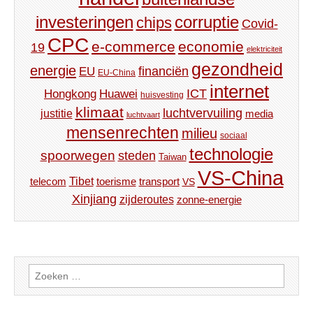
investeringen
corruptie
chips
Covid-
CPC
e-commerce
economie
19
elektriciteit
gezondheid
energie
financiën
EU
EU-China
internet
ICT
Hongkong
Huawei
huisvesting
klimaat
luchtvervuiling
justitie
media
luchtvaart
mensenrechten
milieu
sociaal
technologie
spoorwegen
steden
Taiwan
VS-China
Tibet
toerisme
transport
telecom
VS
Xinjiang
zijderoutes
zonne-energie
Zoeken
naar: