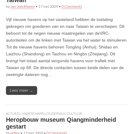
by
Jan Jonckheere
•
17 mei 2009
•
0 Comments
Vijf nieuwe havens op het vasteland hebben de toelating
gekregen om goederen van en naar Taiwan te verschepen. Dit
behoort tot de negen nieuwe maatregelen van deVRC-
autoriteiten om de linken met Taiwan via het water te stimuleren.
Tot de nieuwe havens behoren Tongling (Anhui), Shidao en
Laizhou (Shandong) en Taizhou en Ningbo (Zhejiang). Dit
brengt het totaal aantal vergunde havens voor trafiek met
Taiwan op 68. De directe contacten tussen beide delen van de
zeeëngte dateren nog…
Lees meer →
ACTUEEL
,
MAATSCHAPPIJ
,
ONDERWIJS-CULTUUR
Heropbouw museum Qiangminderheid
gestart
by
editor
•
17 mei 2009
•
0 Comments