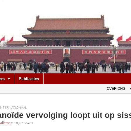
be
ers
Publicaties
OVER ONS
INTERNATIONAAL
noïde vervolging loopt uit op sis
illems
•
18 juni 2021