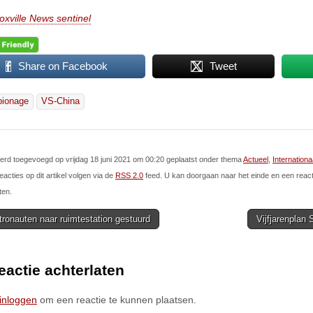
oxville News sentinel
Share on Facebook
Tweet
pionage
VS-China
 werd toegevoegd op vrijdag 18 juni 2021 om 00:20 geplaatst onder thema
Actueel
,
Internationa
eacties op dit artikel volgen via de
RSS 2.0
feed. U kan doorgaan naar het einde en een react
ten.
ronauten naar ruimtestation gestuurd
Vijfjarenplan
ion
eactie achterlaten
inloggen
om een reactie te kunnen plaatsen.