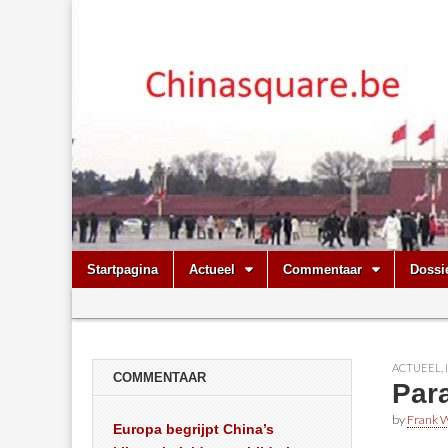
Chinasquare.
Skip
Main
Startpagina
Actueel
Commentaar
Dossi
to
menu
Sub
content
menu
ACTUEEL
,
COMMENTAAR
Para
by
Frank W
Europa begrijpt China’s