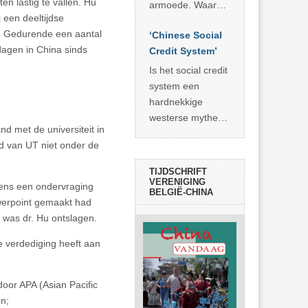
economisch
n lastig te vallen. Hu
econoom Michael
armoede. Waar
wonder
 een deeltijdse
Roberts. Het laat
China er de
e. Gedurende een aantal
zien dat
‘Chinese Social
voorbije veertig
3 dagen in China sinds
… >> lees meer
Credit System’
jaar in slaagde
meer dan 800
Is het social credit
miljoen mensen
system een
uit de armoede
hardnekkige
… >> lees meer
westerse mythe of
nd met de universiteit in
de dagelijkse
d van UT niet onder de
realiteit in China?
TIJDSCHRIFT
VERENIGING
jdens een ondervraging
BELGIË-CHINA
werpoint gemaakt had
 was dr. Hu ontslagen.
e verdediging heeft aan
oor APA (Asian Pacific
en;