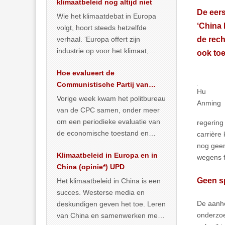
klimaatbeleid nog altijd niet
De eer
Wie het klimaatdebat in Europa
‘China 
volgt, hoort steeds hetzelfde
verhaal. ‘Europa offert zijn
de rech
industrie op voor het klimaat,
ook toe
terwijl China onder het mom van
Hoe evalueert de
vergroening
… >> lees meer
Communistische Partij van
Hu
China de economische
Vorige week kwam het politbureau
Anming
situatie?
van de CPC samen, onder meer
om een periodieke evaluatie van
regering 
de economische toestand en
carrière
politiek te maken. We
nog geen
Klimaatbeleid in Europa en in
publiceerden
… >> lees meer
wegens f
China (opinie*) UPD
Geen s
Het klimaatbeleid in China is een
succes. Westerse media en
De aanho
deskundigen geven het toe. Leren
onderzoe
van China en samenwerken met