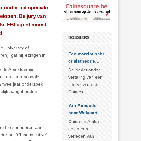
 onder het speciale
gelopen. De jury van
jke FBI-agent moest
d.
DOSSIERS
 University of
Een marxistische
en), gaf hij lezingen in
crisistheorie
voor vandaag
or de Amerikaanse
De Nederlandse
tie en internationale
vertaling van een
na twee jaar onderzoek
interview dat de
delijk aangehouden
Chinese
Academie voor
Van Armoede
Sociale
naar Welvaart:
Wetenschappen
Wat Afrika kan
afnam van de
China en Afrika
leren van
geld te spenderen aan
Britse
delen een
China’s
r het ‘China initiative’
marxistische
verleden van