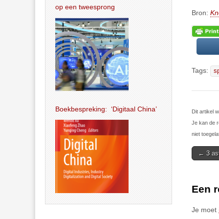
op een tweesprong
Bron:
Kn
Tags:
s
Boekbespreking: ‘Digitaal China’
Dit artikel
Je kan de r
niet toegela
Post
← 3 ast
navigat
Een r
Je moet