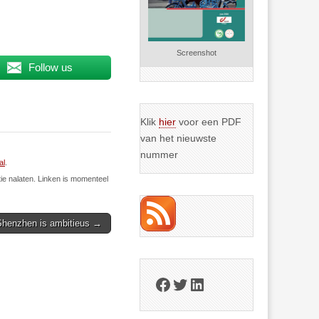
Screenshot
Follow us
Klik
hier
voor een PDF
van het nieuwste
nummer
al
.
ie nalaten. Linken is momenteel
 Shenzhen is ambitieus →
Facebook
Twitter
LinkedIn