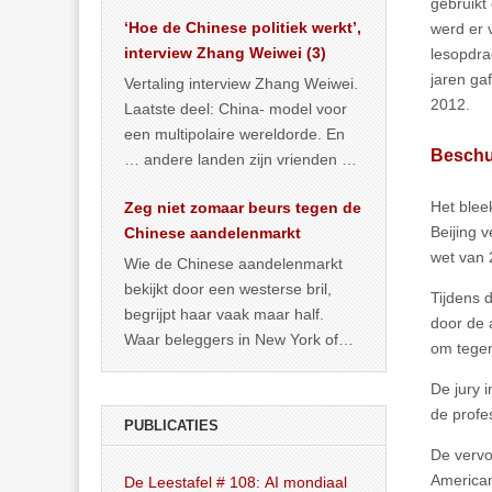
gebruikt
het land dan maar? ‘Dat
‘Hoe de Chinese politiek werkt’,
werd er 
… >> lees meer
interview Zhang Weiwei (3)
lesopdra
jaren gaf
Vertaling interview Zhang Weiwei.
2012.
Laatste deel: China- model voor
een multipolaire wereldorde. En
Beschu
… andere landen zijn vrienden of
kunnen het worden.
Het blee
Zeg niet zomaar beurs tegen de
Beijing 
Chinese aandelenmarkt
wet van 
Wie de Chinese aandelenmarkt
bekijkt door een westerse bril,
Tijdens 
begrijpt haar vaak maar half.
door de 
Waar beleggers in New York of
om tegen
Londen vooral kijken naar winst,
De jury 
… >> lees meer
de profe
PUBLICATIES
De vervo
American
De Leestafel # 108: AI mondiaal