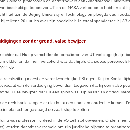
 om Chinese professoren en onderzoekers aan Amerikaanse universiteite
van beschuldigd tegenover UT en de NASA verborgen te hebben dat hij
cht had aan de Beijing University of Technology en pleegde dus fraud
 hij telkens 20 uur les over zijn specialiteit. In totaal spendeerde hij 8
ldigingen zonder grond, valse bewijzen
k echter dat Hu op verschillende formulieren van UT wel degelijk zijn ba
vermeldde, en dat hem verzekerd was dat hij als Canadees personeelsli
2011 viel.
de rechtszitting moest de verantwoordelijke FBI agent Kujtim Sadiku ti
advocaat van de verdediging bovendien toegeven dat hij een valse po
over UT te bewijzen dat Hu een spion was. Op basis van dit document
in de rechtbank slaagde er niet in tot een unaniem oordeel te komen. D
ssionele rechter gevraagd de zaak stop te zetten.
lging van professor Hu deed in de VS zelf stof opwaaien. Onder meer d
s) werden donaties verzameld om zijn juridische bijstand te organiser