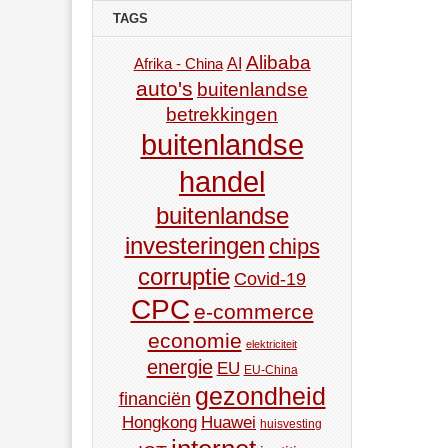
TAGS
Alibaba
AI
Afrika - China
auto's
buitenlandse
betrekkingen
buitenlandse
handel
buitenlandse
investeringen
chips
corruptie
Covid-19
CPC
e-commerce
economie
elektriciteit
energie
EU
EU-China
gezondheid
financiën
Hongkong
Huawei
huisvesting