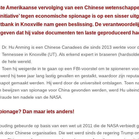
ste Amerikaanse vervolging van een Chinese wetenschapper
Initiative’ tegen economische spionage is op een sisser uit
tbank in Knoxville nam geen beslissing. De verantwoordeli
geven dat hij valse documenten ten laste geproduceerd ha
Dr. Hu Anming is een Chinese Canadees die sinds 2013 werkte voor de
Tennessee in Knoxville (UT). Als erkend expert in braseren (hardsolder
de hele wereld.
Toen hij weigerde in te gaan op een FBI-voorstel om te spioneren vo
werd hij twee jaar lang lastig gevallen en gestalkt, waardoor zijn reputa
 kapot gemaakt werden. Hij werd door de universiteit ontslagen. Toen 
 bewijzen van spionage voor China gevonden werden, werd Hu uitein
raude ten nadele van de NASA.
pionage? Dan maar iets anders!
uding gebeurde op basis van een wet uit 2011 die de NASA verbiedt 
k door Chinese organisaties. Die wet werd sinds de regering Trump onde