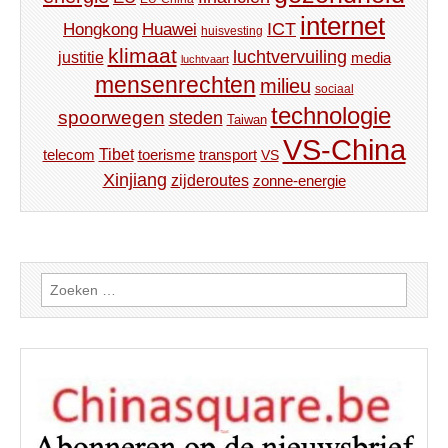
internet
ICT
Hongkong
Huawei
huisvesting
klimaat
luchtvervuiling
justitie
media
luchtvaart
mensenrechten
milieu
sociaal
technologie
spoorwegen
steden
Taiwan
VS-China
Tibet
toerisme
transport
telecom
VS
Xinjiang
zijderoutes
zonne-energie
Zoeken
naar: