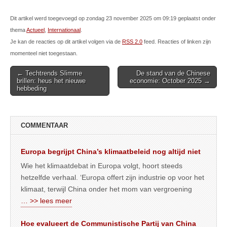
Dit artikel werd toegevoegd op zondag 23 november 2025 om 09:19 geplaatst onder
thema
Actueel
,
Internationaal
.
Je kan de reacties op dit artikel volgen via de
RSS 2.0
feed. Reacties of linken zijn
momenteel niet toegestaan.
Post
← Techtrends Slimme
De stand van de Chinese
brillen: heus het nieuwe
economie: October 2025 →
navigation
hebbeding
COMMENTAAR
Europa begrijpt China’s klimaatbeleid nog altijd niet
Wie het klimaatdebat in Europa volgt, hoort steeds
hetzelfde verhaal. ‘Europa offert zijn industrie op voor het
klimaat, terwijl China onder het mom van vergroening
… >> lees meer
Hoe evalueert de Communistische Partij van China