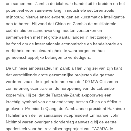
om samen met Zambia de bilaterale handel uit te breiden en het
potentieel voor samenwerking in industriële sectoren zoals
mijnbouw, nieuwe energievoertuigen en kunstmatige intelligentie
aan te boren. Hij vond dat China en Zambia de multilaterale
coördinatie en samenwerking moeten versterken en
samenwerken met het grote aantal landen in het zuidelijk
halfrond om de internationale economische en handelsorde en
eerlijkheid en rechtvaardigheid te waarborgen en hun
gemeenschappelijke belangen te verdedigen..
De Chinese ambassadeur in Zambia Han Jing zei van zijn kant
dat verschillende grote gezamenlijke projecten die gestaag
vorderen zoals de ingebruikname van de 100 MW Chisamba-
zonne-energiecentrale en de heropening van de Lubambe-
kopermijn. Hij zei dat de Tanzania-Zambia-spoorweg een
krachtig symbool van de vriendschap tussen China en Afrika is
gebleven. Premier Li Qiang, de Zambiaanse president Hakainde
Hichilema en de Tanzaniaanse vicepresident Emmanuel John
Nchimbi waren overigens donderdag aanwezig bij de eerste
spadesteek voor het revitaliseringsproject van TAZARA de