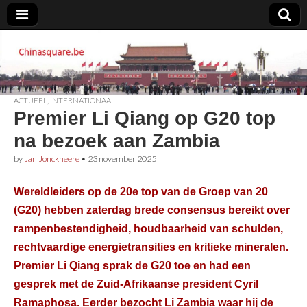
Chinasquare.be
ACTUEEL
,
INTERNATIONAAL
Premier Li Qiang op G20 top
na bezoek aan Zambia
by
Jan Jonckheere
•
23 november 2025
Wereldleiders op de 20e top van de Groep van 20
(G20) hebben zaterdag brede consensus bereikt over
rampenbestendigheid, houdbaarheid van schulden,
rechtvaardige energietransities en kritieke mineralen.
Premier Li Qiang sprak de G20 toe en had een
gesprek met de Zuid-Afrikaanse president Cyril
Ramaphosa. Eerder bezocht Li Zambia waar hij de