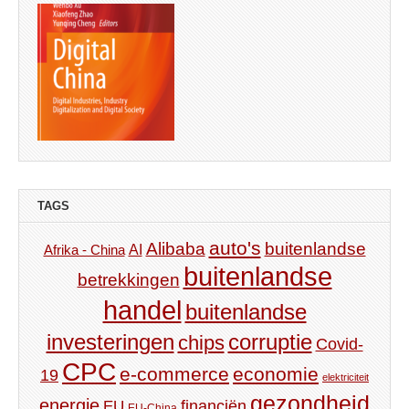
TAGS
auto's
Alibaba
buitenlandse
AI
Afrika - China
buitenlandse
betrekkingen
handel
buitenlandse
investeringen
corruptie
chips
Covid-
CPC
e-commerce
economie
19
elektriciteit
gezondheid
energie
financiën
EU
EU-China