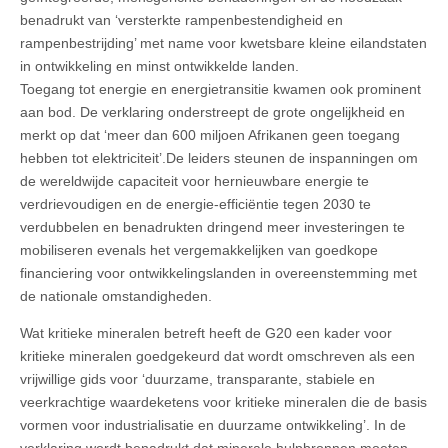
benadrukt van ‘versterkte rampenbestendigheid en
rampenbestrijding’ met name voor kwetsbare kleine eilandstaten
in ontwikkeling en minst ontwikkelde landen.
Toegang tot energie en energietransitie kwamen ook prominent
aan bod. De verklaring onderstreept de grote ongelijkheid en
merkt op dat ‘meer dan 600 miljoen Afrikanen geen toegang
hebben tot elektriciteit’.De leiders steunen de inspanningen om
de wereldwijde capaciteit voor hernieuwbare energie te
verdrievoudigen en de energie-efficiëntie tegen 2030 te
verdubbelen en benadrukten dringend meer investeringen te
mobiliseren evenals het vergemakkelijken van goedkope
financiering voor ontwikkelingslanden in overeenstemming met
de nationale omstandigheden.
Wat kritieke mineralen betreft heeft de G20 een kader voor
kritieke mineralen goedgekeurd dat wordt omschreven als een
vrijwillige gids voor ‘duurzame, transparante, stabiele en
veerkrachtige waardeketens voor kritieke mineralen die de basis
vormen voor industrialisatie en duurzame ontwikkeling’. In de
verklaring wordt benadrukt dat minerale hulpbronnen moeten