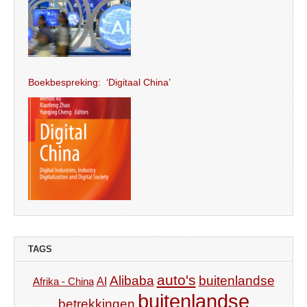
Boekbespreking: ‘Digitaal China’
TAGS
auto's
Alibaba
buitenlandse
AI
Afrika - China
buitenlandse
betrekkingen