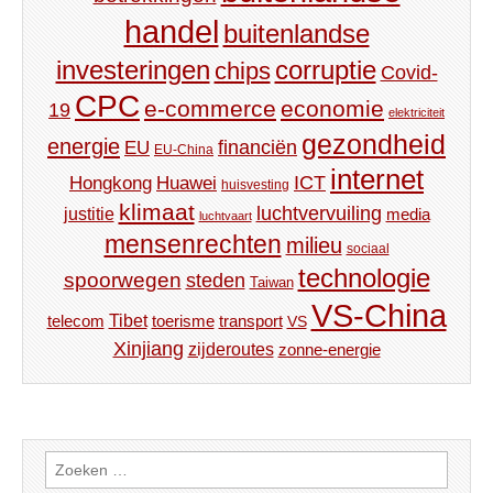
handel
buitenlandse
investeringen
corruptie
chips
Covid-
CPC
e-commerce
economie
19
elektriciteit
gezondheid
energie
financiën
EU
EU-China
internet
ICT
Hongkong
Huawei
huisvesting
klimaat
luchtvervuiling
justitie
media
luchtvaart
mensenrechten
milieu
sociaal
technologie
spoorwegen
steden
Taiwan
VS-China
Tibet
toerisme
transport
telecom
VS
Xinjiang
zijderoutes
zonne-energie
Zoeken
naar: