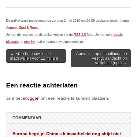
Dit artikel werd toegevoegd op zondag 2 mei 2010 om 20:09 geplaatst onder thema
Actueel
,
Stad & Regio
.
Je kan de reacties op dit artikel volgen via de
RSS 2.0
feed. Je kan een
reactie
plaatsen
, of
een link
maken vanop uw eigen website.
Post
← Xi'an herbouwt oude
Aanvallen op schoolkinderen
stadswallen voor 12 miljard
vestigt aandacht op
navigation
veiligheid (upd) →
Een reactie achterlaten
Je moet
inloggen
om een reactie te kunnen plaatsen.
COMMENTAAR
Europa begrijpt China’s klimaatbeleid nog altijd niet