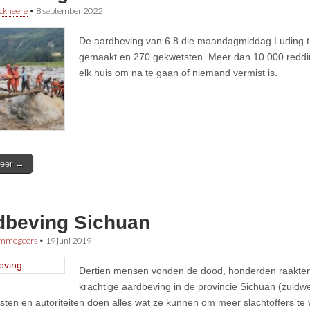
ckheere
•
8 september 2022
De aardbeving van 6.8 die maandagmiddag Luding tr
gemaakt en 270 gekwetsten. Meer dan 10.000 reddi
elk huis om na te gaan of niemand vermist is.
eer →
dbeving Sichuan
immegeers
•
19 juni 2019
Dertien mensen vonden de dood, honderden raakten
krachtige aardbeving in de provincie Sichuan (zuidw
sten en autoriteiten doen alles wat ze kunnen om meer slachtoffers te