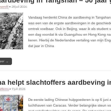
aardbeving in Tangshan – 50 jaar
verelli
•
28 juli 2026
Vandaag herdenkt China de aardbeving in Tangshan v
was een van de ergste aardbevingen in de geschiede
omtrek voelbaar. Ook in Beijing, waar ik als student
een dag voordat ik via Guangzhou en Hong Kong na
keren. Hierbij de Nederlandse vertaling van mijn En
dat jaar in China
eer →
a helpt slachtoffers aardbeving 
illems
•
9 juli 2026
De eerste lading Chinese hulpgoederen is op 6 jun
luchthaven van Caracas. Verder belangrijke steun vol