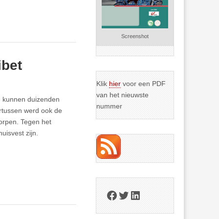
Screenshot
ibet
Klik
hier
voor een PDF
van het nieuwste
f, kunnen duizenden
nummer
rtussen werd ook de
orpen. Tegen het
isvest zijn.
Facebook
Twitter
LinkedIn