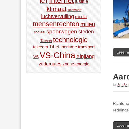
internet
ICT
justitie
klimaat
luchtvaart
luchtvervuiling
media
mensenrechten
milieu
spoorwegen
steden
sociaal
technologie
Taiwan
Tibet
toerisme
transport
telecom
Lees m
VS-China
Xinjiang
VS
zijderoutes
zonne-energie
Aar
by
Jan Jon
Richters
reddings
Lees m