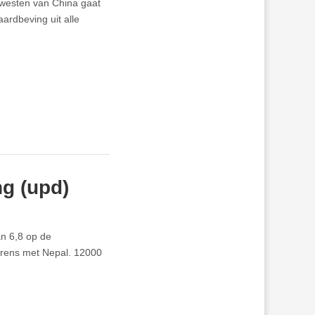
 westen van China gaat
ardbeving uit alle
g (upd)
an 6,8 op de
grens met Nepal. 12000