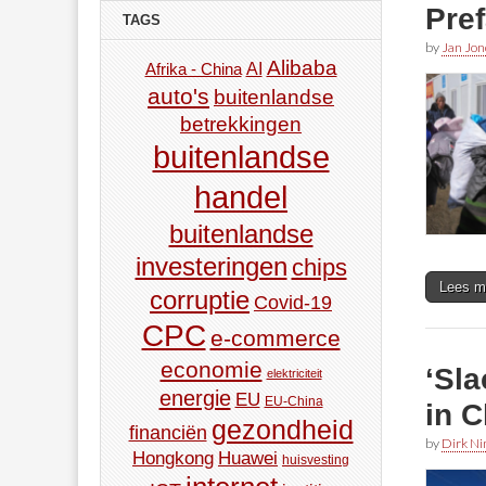
Pre
TAGS
by
Jan Jon
Alibaba
AI
Afrika - China
auto's
buitenlandse
betrekkingen
buitenlandse
handel
buitenlandse
investeringen
chips
Lees m
corruptie
Covid-19
CPC
e-commerce
economie
‘Sla
elektriciteit
energie
EU
EU-China
in C
gezondheid
financiën
by
Dirk N
Hongkong
Huawei
huisvesting