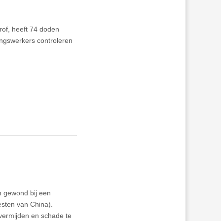
of, heeft 74 doden
ngswerkers controleren
 gewond bij een
esten van China).
 vermijden en schade te