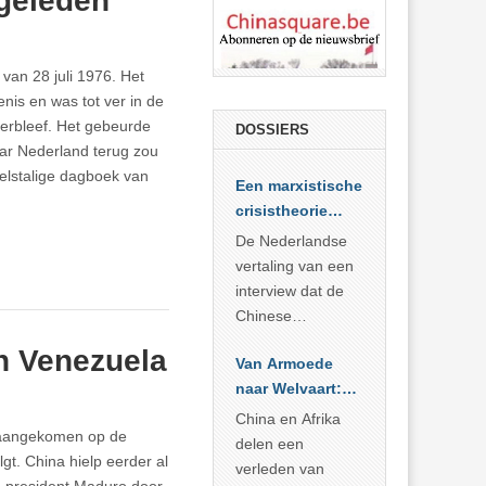
 geleden
an 28 juli 1976. Het
nis en was tot ver in de
 verbleef. Het gebeurde
DOSSIERS
ar Nederland terug zou
gelstalige dagboek van
Een marxistische
crisistheorie
voor vandaag
De Nederlandse
vertaling van een
interview dat de
Chinese
Academie voor
in Venezuela
Van Armoede
Sociale
naar Welvaart:
Wetenschappen
Wat Afrika kan
afnam van de
China en Afrika
i aangekomen op de
leren van
Britse
delen een
gt. China hielp eerder al
China’s
marxistische
verleden van