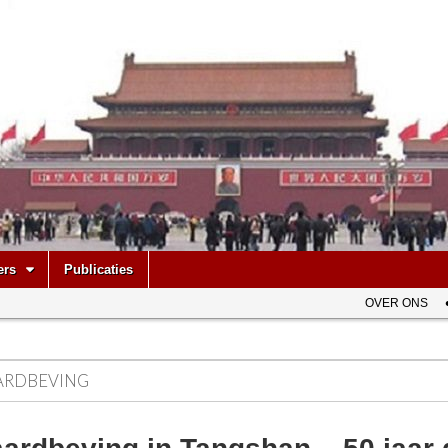
be
ers
Publicaties
OVER ONS
ARDBEVING