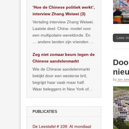
het land dan maar? ‘Dat
‘Hoe de Chinese politiek werkt’,
… >> lees meer
interview Zhang Weiwei (3)
Vertaling interview Zhang Weiwei.
Laatste deel: China- model voor
een multipolaire wereldorde. En
Lees m
… andere landen zijn vrienden of
kunnen het worden.
Zeg niet zomaar beurs tegen de
Doo
Chinese aandelenmarkt
Wie de Chinese aandelenmarkt
nie
bekijkt door een westerse bril,
by
Jan Jon
begrijpt haar vaak maar half.
Waar beleggers in New York of
Londen vooral kijken naar winst,
… >> lees meer
PUBLICATIES
De Leestafel # 108: AI mondiaal