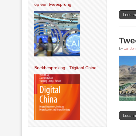
op een tweesprong
Lees m
Twe
by
Jan Jon
Boekbespreking: ‘Digitaal China’
Lees m