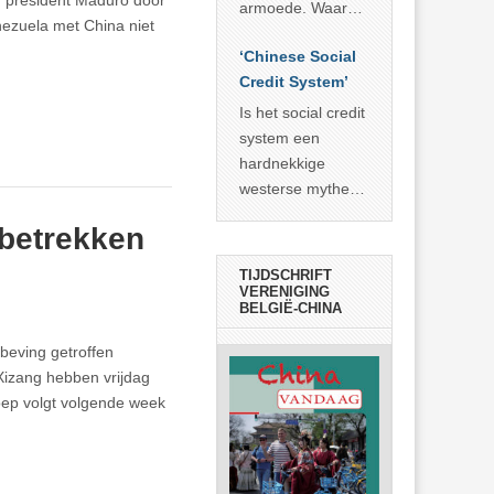
n president Maduro door
economisch
econoom Michael
armoede. Waar
ezuela met China niet
wonder
Roberts. Het laat
China er de
zien dat
‘Chinese Social
voorbije veertig
… >> lees meer
Credit System’
jaar in slaagde
meer dan 800
Is het social credit
miljoen mensen
system een
uit de armoede
hardnekkige
… >> lees meer
westerse mythe of
de dagelijkse
 betrekken
realiteit in China?
TIJDSCHRIFT
VERENIGING
BELGIË-CHINA
beving getroffen
 Xizang hebben vrijdag
ep volgt volgende week