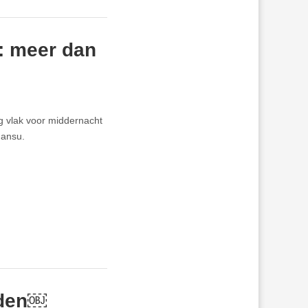
: meer dan
g vlak voor middernacht
Gansu.
oden￼