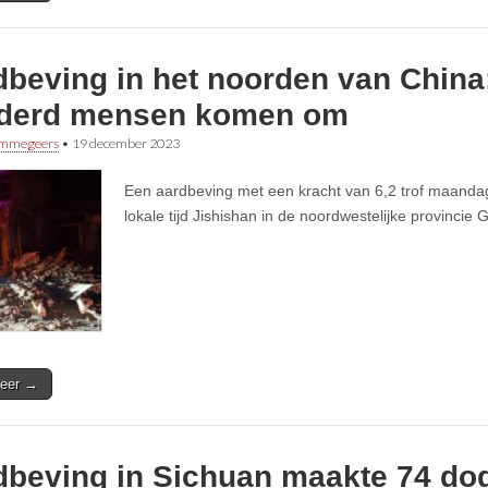
dbeving in het noorden van China
derd mensen komen om
immegeers
•
19 december 2023
Een aardbeving met een kracht van 6,2 trof maanda
lokale tijd Jishishan in de noordwestelijke provincie 
eer →
dbeving in Sichuan maakte 74 d