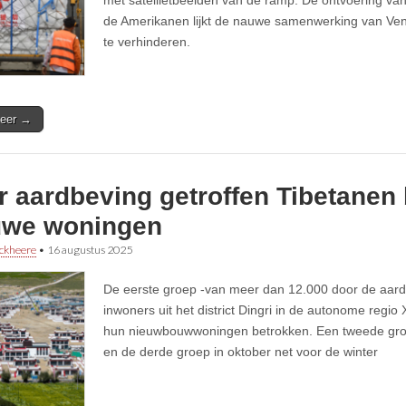
met satellietbeelden van de ramp. De ontvoering va
de Amerikanen lijkt de nauwe samenwerking van Ven
te verhinderen.
eer →
r aardbeving getroffen Tibetanen
uwe woningen
ckheere
•
16 augustus 2025
De eerste groep -van meer dan 12.000 door de aard
inwoners uit het district Dingri in de autonome regio
hun nieuwbouwwoningen betrokken. Een tweede gro
en de derde groep in oktober net voor de winter