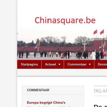
Chinasquare.
Skip
Main
Startpagina
Actueel
Commentaar
Dossi
to
menu
Sub
content
menu
COMMENTAAR
TAG:
A
Europa begrijpt China’s