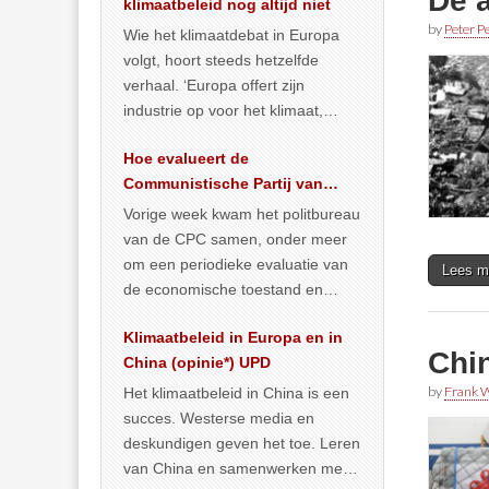
De 
klimaatbeleid nog altijd niet
by
Peter Pe
Wie het klimaatdebat in Europa
volgt, hoort steeds hetzelfde
verhaal. ‘Europa offert zijn
industrie op voor het klimaat,
terwijl China onder het mom van
Hoe evalueert de
vergroening
… >> lees meer
Communistische Partij van
China de economische
Vorige week kwam het politbureau
situatie?
van de CPC samen, onder meer
om een periodieke evaluatie van
Lees m
de economische toestand en
politiek te maken. We
Klimaatbeleid in Europa en in
publiceerden
… >> lees meer
Chin
China (opinie*) UPD
by
Frank W
Het klimaatbeleid in China is een
succes. Westerse media en
deskundigen geven het toe. Leren
van China en samenwerken met