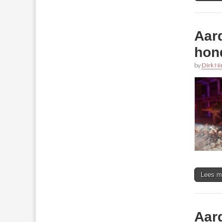
Aar
hon
by
Dirk N
Lees m
Aar