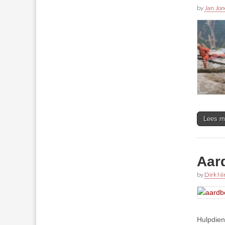
by
Jan Jon
Lees m
Aar
by
Dirk N
Hulpdien