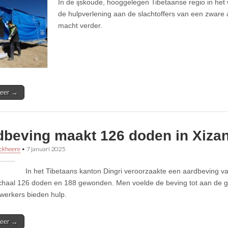
In de ijskoude, hooggelegen Tibetaanse regio in het
de hulpverlening aan de slachtoffers van een zware a
macht verder.
eer →
dbeving maakt 126 doden in Xizan
ckheere
•
7 januari 2025
In het Tibetaans kanton Dingri veroorzaakte een aardbeving v
chaal 126 doden en 188 gewonden. Men voelde de beving tot aan de 
werkers bieden hulp.
eer →