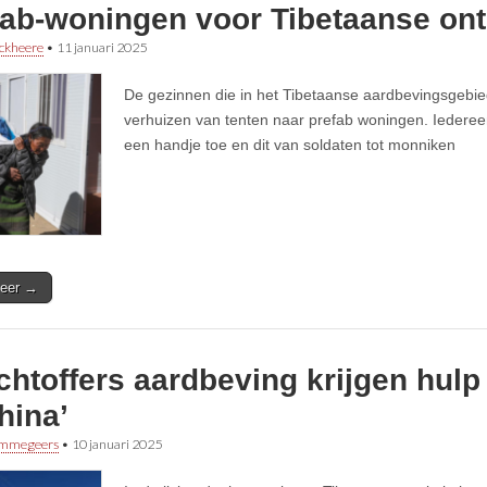
fab-woningen voor Tibetaanse o
ckheere
•
11 januari 2025
De gezinnen die in het Tibetaanse aardbevingsgebi
verhuizen van tenten naar prefab woningen. Iedereen
een handje toe en dit van soldaten tot monniken
eer →
chtoffers aardbeving krijgen hulp
hina’
immegeers
•
10 januari 2025