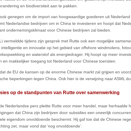
erandering en biodiversiteit aan te pakken.
 ook genegen om de import van hoogwaardige goederen uit Nederland u
mt Nederlandse bedrijven om in China te investeren en hoopt dat Neder
ant ondernemingsklimaat voor Chinese bedrijven zal bieden.
Li vermeldde tijdens zijn gesprek met Rutte ook een mogelijke samen
le intelligentie en innovatie op het gebied van offshore windmolens, foto
iteitsopwekking en waterstof als energiedrager. Hij hoopt op meer invest
en en makkelijker toegang tot Nederland voor Chinese toeristen.
 dat de EU de kansen op de enorme Chinese markt zal grijpen en voorzic
che beperkingen tegen China. Ook hier is de verwijzing naar ASML duid
isies op de standpunten van Rutte over samenwerking
de Nederlandse pers pleitte Rutte voor meer handel, maar herhaalde h
igingen dat China zijn bedrijven door subsidies een oneerlijk concurren
tuele eigendom onvoldoende beschermt. Hij gaf toe dat de Chinese rege
chting zet, maar vond dat ‘nog onvoldoende’.