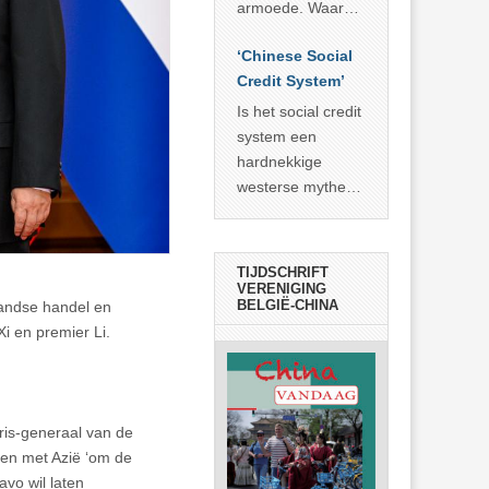
economisch
econoom Michael
armoede. Waar
wonder
Roberts. Het laat
China er de
zien dat
‘Chinese Social
voorbije veertig
… >> lees meer
Credit System’
jaar in slaagde
meer dan 800
Is het social credit
miljoen mensen
system een
uit de armoede
hardnekkige
… >> lees meer
westerse mythe of
de dagelijkse
realiteit in China?
TIJDSCHRIFT
VERENIGING
BELGIË-CHINA
landse handel en
i en premier Li.
ris-generaal van de
nden met Azië ‘om de
avo wil laten