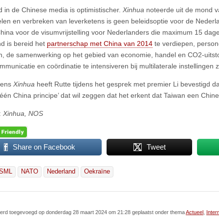
d in de Chinese media is optimistischer.
Xinhua
noteerde uit de mond v
len en verbreken van leverketens is geen beleidsoptie voor de Nederla
hina voor de visumvrijstelling voor Nederlanders die maximum 15 dage
d is bereid het
partnerschap met China van 2014
te verdiepen, persone
ren, de samenwerking op het gebied van economie, handel en CO2-uitsto
mmunicatie en coördinatie te intensiveren bij multilaterale instellingen
gens
Xinhua
heeft Rutte tijdens het gesprek met premier Li bevestigd d
‘één China principe’ dat wil zeggen dat het erkent dat Taiwan een Chines
:
Xinhua, NOS
Share on Facebook
Tweet
SML
NATO
Nederland
Oekraïne
l werd toegevoegd op donderdag 28 maart 2024 om 21:28 geplaatst onder thema
Actueel
,
Inter