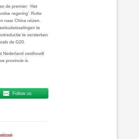
an de premier: ‘Het
ndse regering’ .Rutte
n naar China reizen.
elsuitwisselingen te
otreductie te versterken
 zoals de G20.
at Nederland vasthoudt
e provincie is.
Follow us
nationaal
.