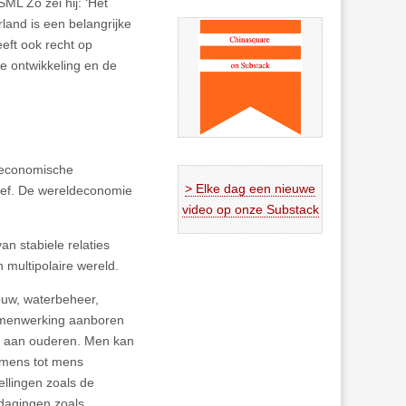
ML Zo zei hij: ‘Het
and is een belangrijke
eft ook recht op
e ontwikkeling en de
or economische
> Elke dag een nieuwe
tief. De wereldeconomie
video op onze Substack
an stabiele relaties
 multipolaire wereld.
ouw, waterbeheer,
samenwerking aanboren
ing aan ouderen. Men kan
n mens tot mens
ellingen zoals de
dagingen zoals