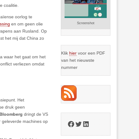
coalitie.
raïense oorlog te
Screenshot
ssing
en om geen olie
 wapens aan Rusland. Op
st het mij dat China zo
Klik
hier
voor een PDF
na waar het gaat om het
van het nieuwste
onflict verliezen omdat
nummer
siepunt. Het
se druk geen
Bloomberg
dringt de VS
r geleverde machines op
Facebook
Twitter
LinkedIn