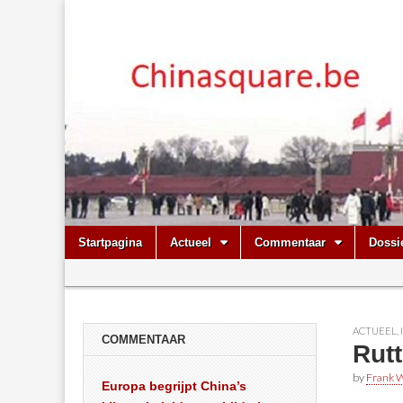
Chinasquare.
Skip
Main
Startpagina
Actueel
Commentaar
Dossi
to
menu
Sub
content
menu
ACTUEEL
,
COMMENTAAR
Rut
by
Frank W
Europa begrijpt China’s