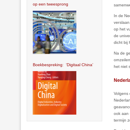
op een tweesprong
samenwer
In de Ne
verslaan
op het v
de unive
dicht bi
Na de ge
omzeilen
Boekbespreking: ‘Digitaal China’
het niet
Nederla
Volgens 
Nederlan
geavance
ook aan 
termijn z