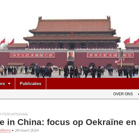
be
ers
Publicaties
OVER ONS
INTERNATIONAAL
te in China: focus op Oekraïne e
illems
•
28 maart 2024