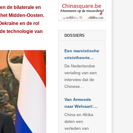
n de bilaterale en
n het Midden-Oosten.
Oekraïne en de rol
 de technologie van
DOSSIERS
Een marxistische
crisistheorie
voor vandaag
De Nederlandse
vertaling van een
interview dat de
Chinese
Academie voor
Van Armoede
Sociale
naar Welvaart:
Wetenschappen
Wat Afrika kan
afnam van de
China en Afrika
leren van
Britse
delen een
China’s
marxistische
verleden van