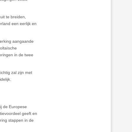
it te breiden,
land een eerlijk en
werking aangaande
voltaïsche
eringen in de twee
htig zal zijn met
elijk.
ij de Europese
tievoordeel geeft en
ring stappen in de