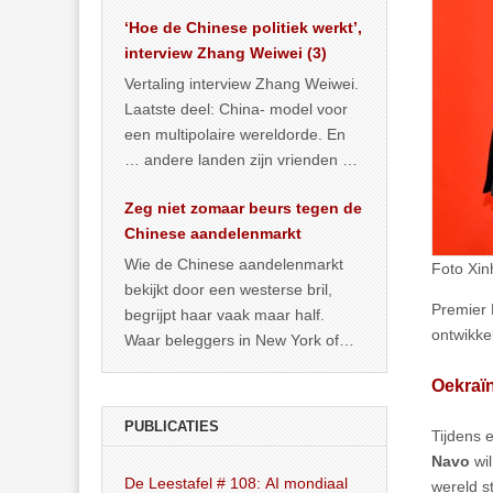
het land dan maar? ‘Dat
‘Hoe de Chinese politiek werkt’,
… >> lees meer
interview Zhang Weiwei (3)
Vertaling interview Zhang Weiwei.
Laatste deel: China- model voor
een multipolaire wereldorde. En
… andere landen zijn vrienden of
kunnen het worden.
Zeg niet zomaar beurs tegen de
Chinese aandelenmarkt
Wie de Chinese aandelenmarkt
Foto Xin
bekijkt door een westerse bril,
Premier 
begrijpt haar vaak maar half.
ontwikke
Waar beleggers in New York of
Londen vooral kijken naar winst,
Oekraï
… >> lees meer
PUBLICATIES
Tijdens 
Navo
wil
De Leestafel # 108: AI mondiaal
wereld st