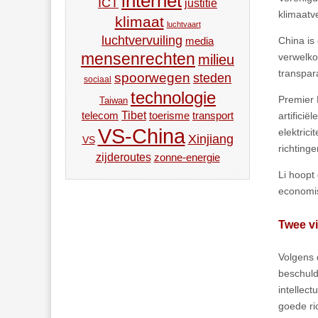
internet
ICT
justitie
klimaatv
klimaat
luchtvaart
luchtvervuiling
media
China is
mensenrechten
verwelko
milieu
transpar
spoorwegen
steden
sociaal
technologie
Premier 
Taiwan
Tibet
toerisme
transport
telecom
artificië
VS-China
elektric
Xinjiang
VS
richting
zijderoutes
zonne-energie
Li hoopt
economis
Twee v
Volgens 
beschuld
intellec
goede ri