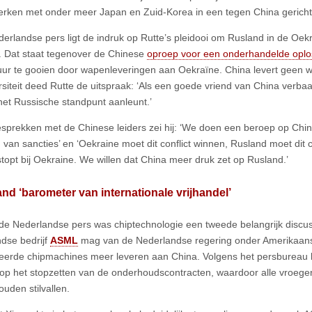
ken met onder meer Japan en Zuid-Korea in een tegen China gerichte 
derlandse pers ligt de indruk op Rutte’s pleidooi om Rusland in de Oek
. Dat staat tegenover de Chinese
oproep voor een onderhandelde oplo
uur te gooien door wapenleveringen aan Oekraïne. China levert geen
rsiteit deed Rutte de uitspraak: ‘Als een goede vriend van China verbaa
j het Russische standpunt aanleunt.’
sprekken met de Chinese leiders zei hij: ‘We doen een beroep op Chi
 van sancties’ en ‘Oekraine moet dit conflict winnen, Rusland moet dit c
 stopt bij Oekraine. We willen dat China meer druk zet op Rusland.’
nd ‘barometer van internationale vrijhandel’
de Nederlandse pers was chiptechnologie een tweede belangrijk discus
dse bedrijf
ASML
mag van de Nederlandse regering onder Amerikaan
erde chipmachines meer leveren aan China. Volgens het persbureau
op het stopzetten van de onderhoudscontracten, waardoor alle vroege
ouden stilvallen.