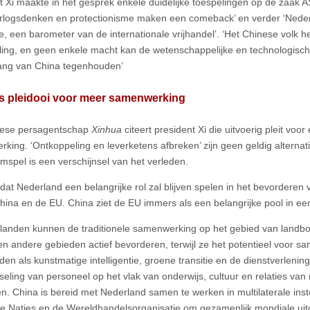
t Xi maakte in het gesprek enkele duidelijke toespelingen op de zaak AS
logsdenken en protectionisme maken een comeback’ en verder ‘Nederl
, een barometer van de internationale vrijhandel’. ‘Het Chinese volk he
ling, en geen enkele macht kan de wetenschappelijke en technologisch
ang van China tegenhouden’
s pleidooi voor meer samenwerking
nese persagentschap
Xinhua
citeert president Xi die uitvoerig pleit vo
king. ‘Ontkoppeling en leverketens afbreken’ zijn geen geldig alterna
omspel is een verschijnsel van het verleden.
dat Nederland een belangrijke rol zal blijven spelen in het bevorderen v
hina en de EU. China ziet de EU immers als een belangrijke pool in een
landen kunnen de traditionele samenwerking op het gebied van landb
en andere gebieden actief bevorderen, terwijl ze het potentieel voor 
den als kunstmatige intelligentie, groene transitie en de dienstverlen
sseling van personeel op het vlak van onderwijs, cultuur en relaties va
en. China is bereid met Nederland samen te werken in multilaterale inst
e Naties en de Wereldhandelsorganisatie om gezamenlijk mondiale uit