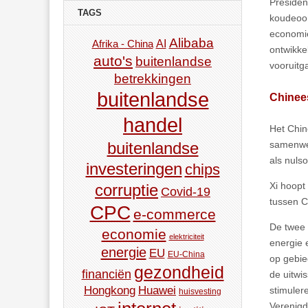
Presiden
TAGS
koudeoor
economie
Alibaba
AI
Afrika - China
ontwikke
auto's
buitenlandse
vooruitg
betrekkingen
buitenlandse
Chinee
handel
Het Chi
buitenlandse
samenwer
als nuls
investeringen
chips
Xi hoopt 
corruptie
Covid-19
tussen C
CPC
e-commerce
De twee 
economie
elektriciteit
energie 
energie
EU
EU-China
op gebie
gezondheid
financiën
de uitwi
Hongkong
Huawei
stimuler
huisvesting
Verenigd