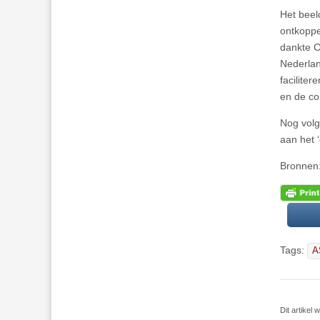
Het beel
ontkoppe
dankte C
Nederlan
facilite
en de co
Nog vol
aan het 
Bronnen
Tags:
A
Dit artike