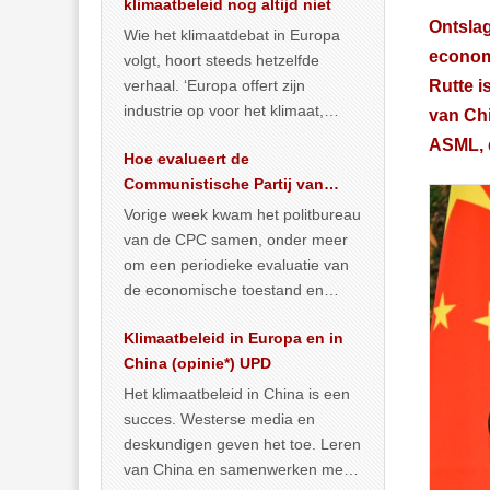
klimaatbeleid nog altijd niet
Ontsla
Wie het klimaatdebat in Europa
economi
volgt, hoort steeds hetzelfde
verhaal. ‘Europa offert zijn
Rutte i
industrie op voor het klimaat,
van Chi
terwijl China onder het mom van
ASML, 
Hoe evalueert de
vergroening
… >> lees meer
Communistische Partij van
China de economische
Vorige week kwam het politbureau
situatie?
van de CPC samen, onder meer
om een periodieke evaluatie van
de economische toestand en
politiek te maken. We
Klimaatbeleid in Europa en in
publiceerden
… >> lees meer
China (opinie*) UPD
Het klimaatbeleid in China is een
succes. Westerse media en
deskundigen geven het toe. Leren
van China en samenwerken met