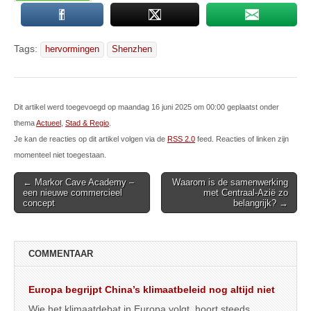
Tags:
hervormingen
Shenzhen
Dit artikel werd toegevoegd op maandag 16 juni 2025 om 00:00 geplaatst onder
thema
Actueel
,
Stad & Regio
.
Je kan de reacties op dit artikel volgen via de
RSS 2.0
feed. Reacties of linken zijn
momenteel niet toegestaan.
Post
← Markor Cave Academy –
Waarom is de samenwerking
een nieuwe commercieel
met Centraal-Azië zo
navigation
concept
belangrijk? →
COMMENTAAR
Europa begrijpt China’s klimaatbeleid nog altijd niet
Wie het klimaatdebat in Europa volgt, hoort steeds