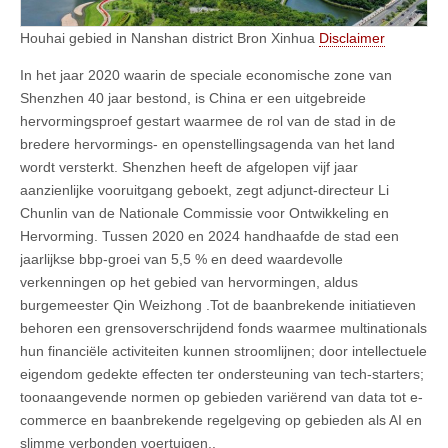
Houhai gebied in Nanshan district Bron Xinhua
Disclaimer
In het jaar 2020 waarin de speciale economische zone van
Shenzhen 40 jaar bestond, is China er een uitgebreide
hervormingsproef gestart waarmee de rol van de stad in de
bredere hervormings- en openstellingsagenda van het land
wordt versterkt. Shenzhen heeft de afgelopen vijf jaar
aanzienlijke vooruitgang geboekt, zegt adjunct-directeur Li
Chunlin van de Nationale Commissie voor Ontwikkeling en
Hervorming. Tussen 2020 en 2024 handhaafde de stad een
jaarlijkse bbp-groei van 5,5 % en deed waardevolle
verkenningen op het gebied van hervormingen, aldus
burgemeester Qin Weizhong .Tot de baanbrekende initiatieven
behoren een grensoverschrijdend fonds waarmee multinationals
hun financiële activiteiten kunnen stroomlijnen; door intellectuele
eigendom gedekte effecten ter ondersteuning van tech-starters;
toonaangevende normen op gebieden variërend van data tot e-
commerce en baanbrekende regelgeving op gebieden als AI en
slimme verbonden voertuigen..