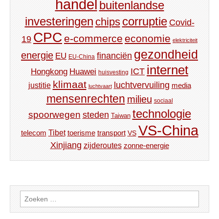
handel
buitenlandse
investeringen
corruptie
chips
Covid-
CPC
e-commerce
economie
19
elektriciteit
gezondheid
energie
financiën
EU
EU-China
internet
ICT
Hongkong
Huawei
huisvesting
klimaat
luchtvervuiling
justitie
media
luchtvaart
mensenrechten
milieu
sociaal
technologie
spoorwegen
steden
Taiwan
VS-China
Tibet
toerisme
transport
telecom
VS
Xinjiang
zijderoutes
zonne-energie
Zoeken
naar: