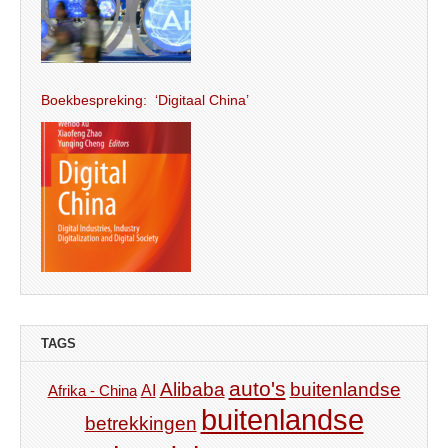
Boekbespreking: ‘Digitaal China’
TAGS
auto's
Alibaba
buitenlandse
AI
Afrika - China
buitenlandse
betrekkingen