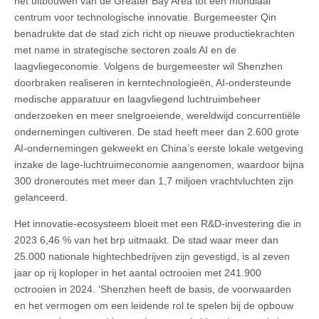
het uitbouwen van de Greater Bay Area tot een mondiaal
centrum voor technologische innovatie. Burgemeester Qin
benadrukte dat de stad zich richt op nieuwe productiekrachten
met name in strategische sectoren zoals AI en de
laagvliegeconomie. Volgens de burgemeester wil Shenzhen
doorbraken realiseren in kerntechnologieën, AI-ondersteunde
medische apparatuur en laagvliegend luchtruimbeheer
onderzoeken en meer snelgroeiende, wereldwijd concurrentiële
ondernemingen cultiveren. De stad heeft meer dan 2.600 grote
AI-ondernemingen gekweekt en China’s eerste lokale wetgeving
inzake de lage-luchtruimeconomie aangenomen, waardoor bijna
300 droneroutes met meer dan 1,7 miljoen vrachtvluchten zijn
gelanceerd.
Het innovatie-ecosysteem bloeit met een R&D-investering die in
2023 6,46 % van het brp uitmaakt. De stad waar meer dan
25.000 nationale hightechbedrijven zijn gevestigd, is al zeven
jaar op rij koploper in het aantal octrooien met 241.900
octrooien in 2024. ‘Shenzhen heeft de basis, de voorwaarden
en het vermogen om een leidende rol te spelen bij de opbouw