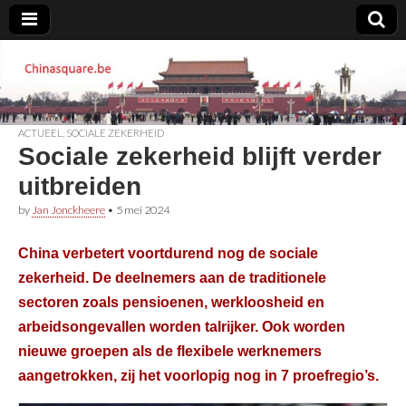
Chinasquare.be
ACTUEEL
,
SOCIALE ZEKERHEID
Sociale zekerheid blijft verder
uitbreiden
by
Jan Jonckheere
•
5 mei 2024
China verbetert voortdurend nog de sociale
zekerheid. De deelnemers aan de traditionele
sectoren zoals pensioenen, werkloosheid en
arbeidsongevallen worden talrijker. Ook worden
nieuwe groepen als de flexibele werknemers
aangetrokken, zij het voorlopig nog in 7 proefregio’s.