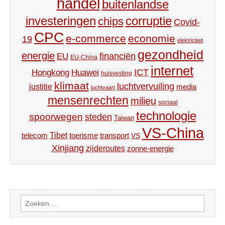
handel
buitenlandse
investeringen
corruptie
chips
Covid-
CPC
e-commerce
economie
19
elektriciteit
gezondheid
energie
financiën
EU
EU-China
internet
ICT
Hongkong
Huawei
huisvesting
klimaat
luchtvervuiling
justitie
media
luchtvaart
mensenrechten
milieu
sociaal
technologie
spoorwegen
steden
Taiwan
VS-China
Tibet
toerisme
transport
telecom
VS
Xinjiang
zijderoutes
zonne-energie
Zoeken
naar: