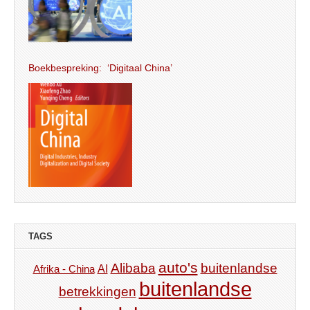
Boekbespreking: ‘Digitaal China’
TAGS
auto's
Alibaba
buitenlandse
AI
Afrika - China
buitenlandse
betrekkingen