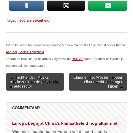
Tags:
sociale zekerheid
Dit artikel werd toegevoegd op zondag 5 mei 2024 om 08:17 geplaatst onder thema
Actueel
,
Sociale zekerheid
.
Je kan de reacties op dit artikel volgen via de
RSS 2.0
feed. Reacties of linken zijn
momenteel niet toegestaan.
Post
← Techtrends: Musks
China en het Westen moeten
blitzbezoek en de prijzenslag
elkaar recht in de ogen
navigation
in autosector
kijken →
COMMENTAAR
Europa begrijpt China’s klimaatbeleid nog altijd niet
Wie het klimaatdebat in Europa volgt, hoort steeds