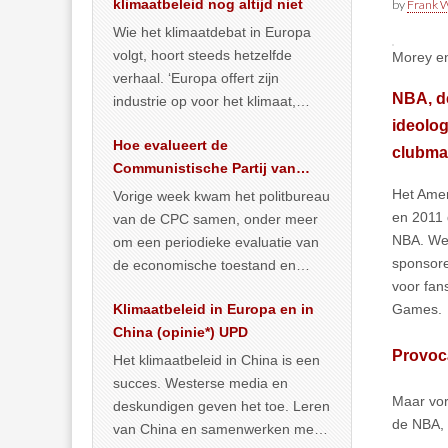
klimaatbeleid nog altijd niet
by
Frank W
Wie het klimaatdebat in Europa
volgt, hoort steeds hetzelfde
Morey en
verhaal. ‘Europa offert zijn
NBA, de
industrie op voor het klimaat,
terwijl China onder het mom van
ideolog
Hoe evalueert de
vergroening
… >> lees meer
clubma
Communistische Partij van
China de economische
Het Amer
Vorige week kwam het politbureau
situatie?
en 2011 
van de CPC samen, onder meer
NBA. Wed
om een periodieke evaluatie van
sponsore
de economische toestand en
voor fan
politiek te maken. We
Games.
Klimaatbeleid in Europa en in
publiceerden
… >> lees meer
China (opinie*) UPD
Provoc
Het klimaatbeleid in China is een
succes. Westerse media en
Maar vor
deskundigen geven het toe. Leren
de NBA, 
van China en samenwerken met