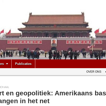
be
ers
Publicaties
OVER ONS
IONAAL
t en geopolitiek: Amerikaans bas
ngen in het net