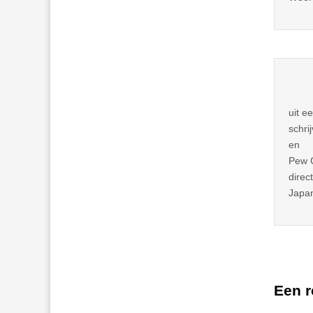
uit e
schri
en
Pew C
direc
Japan
Een r