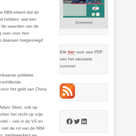
e NBA erkent dat de
igd hebben, wat een
Screenshot
r ‘de waarden van de
g over voor hen
 was daaraan toegevoegd
Klik
hier
voor een PDF
van het nieuwste
nummer
ikaanse politieke
rschillende
 voor het geld van China
dam Silver, ook op
ter het recht op vrije
Facebook
Twitter
LinkedIn
ereld – ook in de VS en
niet de rol van de NBA
ers, medewerkers en