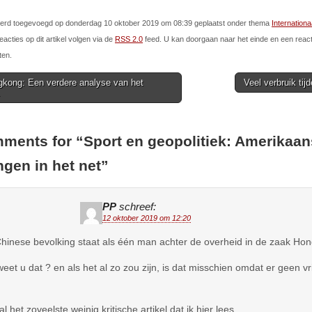
l werd toegevoegd op donderdag 10 oktober 2019 om 08:39 geplaatst onder thema
Internationa
eacties op dit artikel volgen via de
RSS 2.0
feed. U kan doorgaan naar het einde en een react
ten.
kong: Een verdere analyse van het
Veel verbruik ti
.
ion
ments for “
Sport en geopolitiek: Amerikaan
gen in het net
”
PP
schreef:
12 oktober 2019 om 12:20
hinese bevolking staat als één man achter de overheid in de zaak Ho
eet u dat ? en als het al zo zou zijn, is dat misschien omdat er geen vr
l het zoveelste weinig kritische artikel dat ik hier lees.