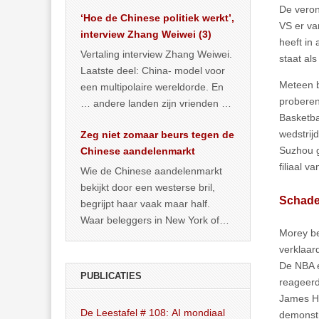
het land dan maar? ‘Dat
De veron
‘Hoe de Chinese politiek werkt’,
… >> lees meer
VS er va
interview Zhang Weiwei (3)
heeft in
Vertaling interview Zhang Weiwei.
staat al
Laatste deel: China- model voor
Meteen b
een multipolaire wereldorde. En
proberen
… andere landen zijn vrienden of
Basketba
kunnen het worden.
wedstrij
Zeg niet zomaar beurs tegen de
Suzhou g
Chinese aandelenmarkt
filiaal v
Wie de Chinese aandelenmarkt
bekijkt door een westerse bril,
Schade
begrijpt haar vaak maar half.
Waar beleggers in New York of
Morey be
Londen vooral kijken naar winst,
verklaar
… >> lees meer
De NBA e
PUBLICATIES
reageerd
James Ha
De Leestafel # 108: AI mondiaal
demonstr