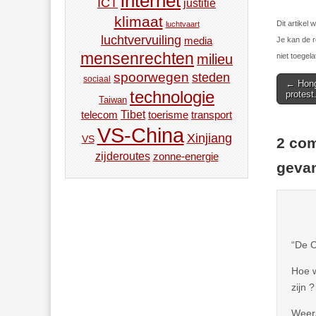
internet
ICT
justitie
klimaat
Dit artike
luchtvaart
luchtvervuiling
media
Je kan de r
mensenrechten
niet toegela
milieu
spoorwegen
steden
sociaal
Post
← Hong
technologie
protest
navigat
Taiwan
Tibet
toerisme
transport
telecom
VS-China
Xinjiang
VS
2 com
zijderoutes
zonne-energie
gevan
“De C
Hoe w
zijn ?
Weera