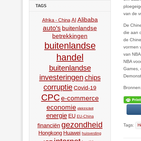
TAGS
ploegeig
van de v
Alibaba
AI
Afrika - China
De Chine
auto's
buitenlandse
die aan 
betrekkingen
de Chine
buitenlandse
vormen v
van NBA,
handel
NBA voor
buitenlandse
Games, o
investeringen
Demonstr
chips
corruptie
Covid-19
Bronnen
CPC
e-commerce
economie
elektriciteit
energie
EU
EU-China
gezondheid
Tags:
financiën
H
Hongkong
Huawei
huisvesting