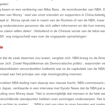
pelen‘.
kwam er een verklaring van Mike Bass , de woordvoerder van NBA. D
ten van Morey ‘ veel van onze vrienden en supporters in China beled
 zaak is’. Morey sprak niet in naam van de Rockets of van de NBA, maa
ng ondersteunen personen die zich willen informeren en die hun menin
jke zaken willen delen’. Uitsluitend in de Chinese versie van de tekst
BA ‘ erg ontgoocheld was over de ongepaste opmerkingen’.
ie
t dat de zaak daarmee zou luwen, vergiste zich. NBA kreeg nu de Amer
ver zich. Zowel Republikeinse als Democratische politici , waaronder ve
tskandidaten veroordeelden luidkeels wat ze de capitulatie van de NBA
erraad aan het principe van vrije meningsuiting noemen.
rokken NBA-leiding nam daarop een nieuwe bocht. NBA-commissaris A
n Japan, verklaarde in een interview met Kyodo News dat de NBA pal ach
iting voor Morey staat. “Het is onvermijdelijk dat mensen in de hele w
verschillende standpunten hebben over sommigen onderwerpen. Het is 
n rechter te spelen’… ‘ NBA is niet van plan te gaan bepalen wat spel