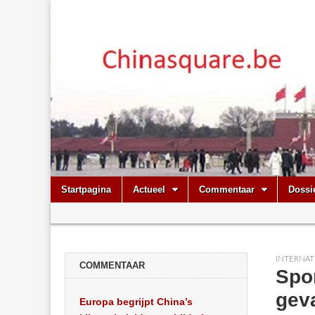
Chinasquare.
Skip
Main
Startpagina
Actueel
Commentaar
Dossi
to
menu
Sub
content
menu
INTERNAT
COMMENTAAR
Spor
geva
Europa begrijpt China’s