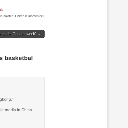
al
.
ie nalaten. Linken is momenteel
jdens de ’Gouden week’ →
s basketbal
ngkong.”
ije media in China