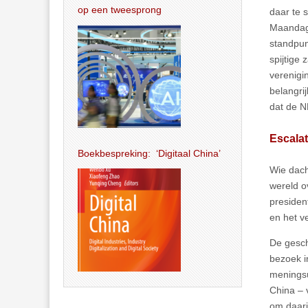
op een tweesprong
daar te s
Maandag 
standpun
spijtige
verenigi
belangri
dat de N
Escalat
Boekbespreking: ‘Digitaal China’
Wie dach
wereld o
presiden
en het v
De gesch
bezoek i
meningsu
China – 
om daari