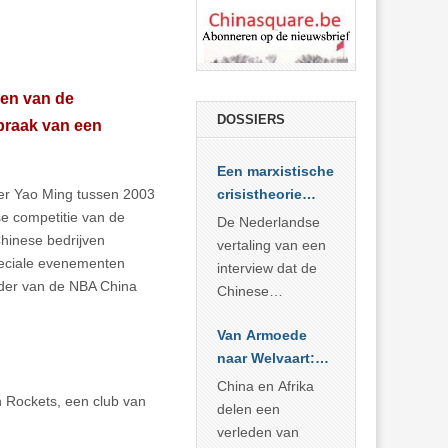
men van de
DOSSIERS
spraak van een
Een marxistische
ler Yao Ming tussen 2003
crisistheorie
se competitie van de
voor vandaag
De Nederlandse
hinese bedrijven
vertaling van een
peciale evenementen
interview dat de
ader van de NBA China
Chinese
Academie voor
Van Armoede
Sociale
naar Welvaart:
Wetenschappen
Wat Afrika kan
afnam van de
China en Afrika
n Rockets, een club van
leren van
Britse
delen een
China’s
marxistische
verleden van