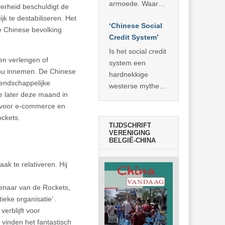
economisch
econoom Michael
armoede. Waar
erheid beschuldigt de
wonder
Roberts. Het laat
China er de
k te destabiliseren. Het
zien dat
‘Chinese Social
voorbije veertig
e Chinese bevolking
… >> lees meer
Credit System’
jaar in slaagde
meer dan 800
Is het social credit
en verlengen of
miljoen mensen
system een
zou innemen. De Chinese
uit de armoede
hardnekkige
iendschappelijke
… >> lees meer
westerse mythe of
e later deze maand in
de dagelijkse
l voor e-commerce en
realiteit in China?
ockets.
TIJDSCHRIFT
VERENIGING
BELGIË-CHINA
ak te relativeren. Hij
genaar van de Rockets,
eke organisatie’ .
erblijft voor
vinden het fantastisch