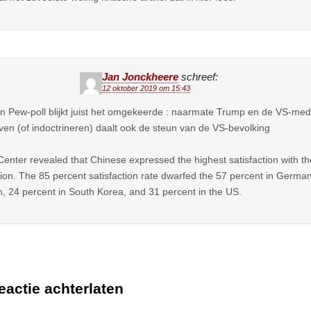
Jan Jonckheere
schreef:
12 oktober 2019 om 15:43
en Pew-poll blijkt juist het omgekeerde : naarmate Trump en de VS-me
jven (of indoctrineren) daalt ook de steun van de VS-bevolking
enter revealed that Chinese expressed the highest satisfaction with the
tion. The 85 percent satisfaction rate dwarfed the 57 percent in German
, 24 percent in South Korea, and 31 percent in the US.
eactie achterlaten