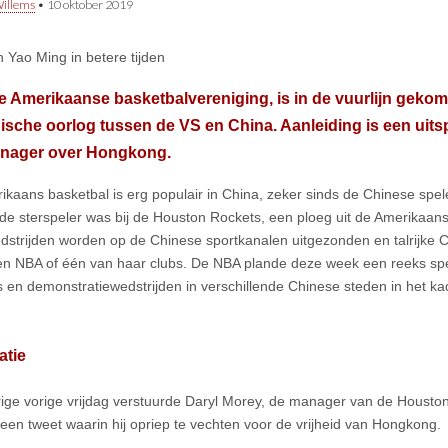
illems
•
10 oktober 2019
 Yao Ming in betere tijden
 Amerikaanse basketbalvereniging, is in de vuurlijn geko
ische oorlog tussen de VS en China. Aanleiding is een uit
nager over Hongkong.
ikaans basketbal is erg populair in China, zeker sinds de Chinese spe
de sterspeler was bij de Houston Rockets, een ploeg uit de Amerikaan
strijden worden op de Chinese sportkanalen uitgezonden en talrijke C
n NBA of één van haar clubs. De NBA plande deze week een reeks s
s en demonstratiewedstrijden in verschillende Chinese steden in het k
atie
ige vorige vrijdag verstuurde Daryl Morey, de manager van de Housto
een tweet waarin hij opriep te vechten voor de vrijheid van Hongkong.