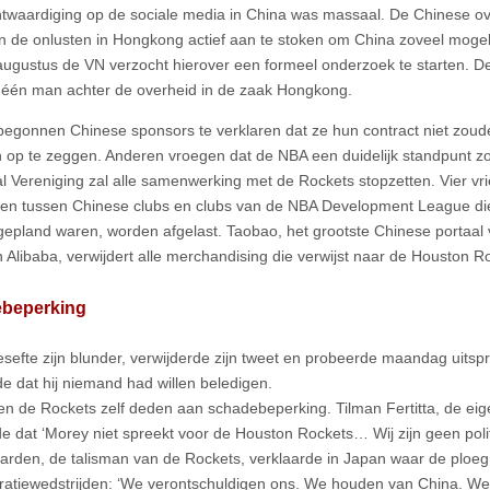
twaardiging op de sociale media in China was massaal. De Chinese ov
n de onlusten in Hongkong actief aan te stoken om China zoveel mogelij
 augustus de VN verzocht hierover een formeel onderzoek te starten. D
s één man achter de overheid in de zaak Hongkong.
egonnen Chinese sponsors te verklaren dat ze hun contract niet zoud
 op te zeggen. Anderen vroegen dat de NBA een duidelijk standpunt 
l Vereniging zal alle samenwerking met de Rockets stopzetten. Vier vr
den tussen Chinese clubs en clubs van de NBA Development League di
epland waren, worden afgelast. Taobao, het grootste Chinese portaa
an Alibaba, verwijdert alle merchandising die verwijst naar de Houston R
beperking
sefte zijn blunder, verwijderde zijn tweet en probeerde maandag uitspra
de dat hij niemand had willen beledigen.
n de Rockets zelf deden aan schadebeperking. Tilman Fertitta, de ei
e dat ‘Morey niet spreekt voor de Houston Rockets… Wij zijn geen politi
rden, de talisman van de Rockets, verklaarde in Japan waar de ploeg v
atiewedstrijden: ‘We verontschuldigen ons. We houden van China. We 