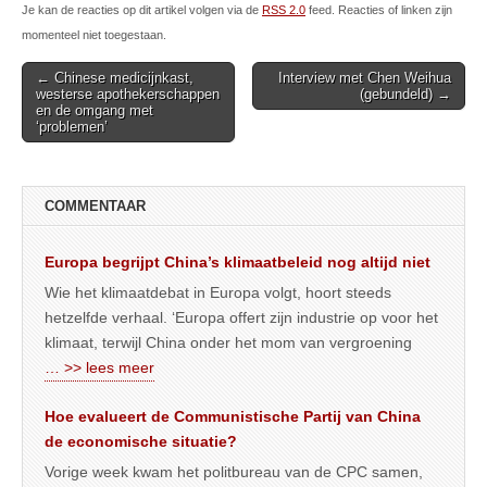
Je kan de reacties op dit artikel volgen via de
RSS 2.0
feed. Reacties of linken zijn
momenteel niet toegestaan.
Post
← Chinese medicijnkast,
Interview met Chen Weihua
westerse apothekerschappen
(gebundeld) →
navigation
en de omgang met
‘problemen’
COMMENTAAR
Europa begrijpt China’s klimaatbeleid nog altijd niet
Wie het klimaatdebat in Europa volgt, hoort steeds
hetzelfde verhaal. ‘Europa offert zijn industrie op voor het
klimaat, terwijl China onder het mom van vergroening
… >> lees meer
Hoe evalueert de Communistische Partij van China
de economische situatie?
Vorige week kwam het politbureau van de CPC samen,