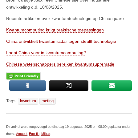
Bron:
Chanye Xinxi
, een Chinese site over industriële
ontwikkeling d.d. 10/08/2025.
Recente artikelen over kwantumtechnologie op Chinasquare:
Kwantumcomputing krijgt praktische toepassingen
China ontwikkelt kwantumradar tegen stealthtechnologie
Loopt China voor in kwantumcomputing?
Chinese wetenschappers bereiken kwantumsuprematie
Tags:
kwantum
meting
Dit artikel werd toegevoegd op dinsdag 19 augustus 2025 om 08:00 geplaatst onder
thema
Actueel
,
Eco-fin
,
Militair
.