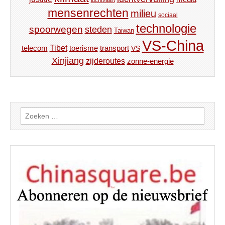
luchtvaart
mensenrechten
milieu
sociaal
technologie
spoorwegen
steden
Taiwan
VS-China
Tibet
toerisme
transport
telecom
VS
Xinjiang
zijderoutes
zonne-energie
Zoeken
naar: