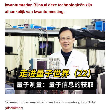
kwantumradar. Bijna al deze technologieën zijn
afhankelijk van kwantummeting.
Screenshot van een video over kwantummeting; foto Bilibili
(
disclaimer
)