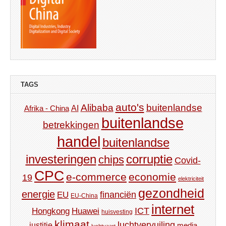
TAGS
auto's
Alibaba
buitenlandse
AI
Afrika - China
buitenlandse
betrekkingen
handel
buitenlandse
investeringen
corruptie
chips
Covid-
CPC
e-commerce
economie
19
elektriciteit
gezondheid
energie
financiën
EU
EU-China
internet
ICT
Hongkong
Huawei
huisvesting
klimaat
luchtvervuiling
justitie
media