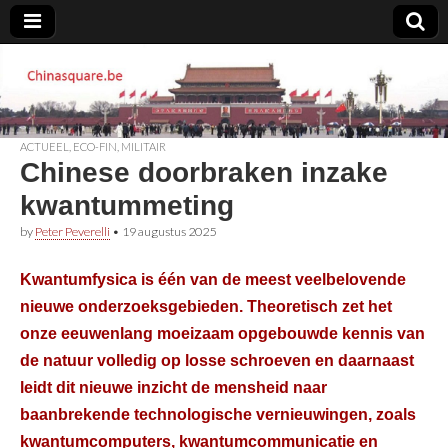
Chinasquare.be
ACTUEEL
,
ECO-FIN
,
MILITAIR
Chinese doorbraken inzake
kwantummeting
by
Peter Peverelli
•
19 augustus 2025
Kwantumfysica is één van de meest veelbelovende
nieuwe onderzoeksgebieden. Theoretisch zet het
onze eeuwenlang moeizaam opgebouwde kennis van
de natuur volledig op losse schroeven en daarnaast
leidt dit nieuwe inzicht de mensheid naar
baanbrekende technologische vernieuwingen, zoals
kwantumcomputers, kwantumcommunicatie en