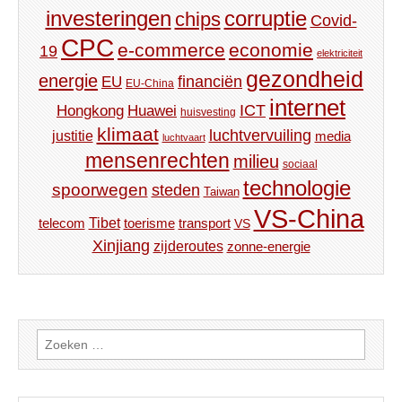
investeringen
corruptie
chips
Covid-
CPC
e-commerce
economie
19
elektriciteit
gezondheid
energie
financiën
EU
EU-China
internet
ICT
Hongkong
Huawei
huisvesting
klimaat
luchtvervuiling
justitie
media
luchtvaart
mensenrechten
milieu
sociaal
technologie
spoorwegen
steden
Taiwan
VS-China
Tibet
toerisme
transport
telecom
VS
Xinjiang
zijderoutes
zonne-energie
Zoeken
naar: