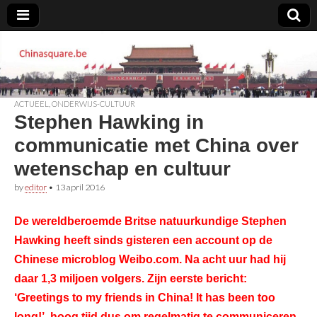
Chinasquare.be
ACTUEEL
,
ONDERWIJS-CULTUUR
Stephen Hawking in
communicatie met China over
wetenschap en cultuur
by
editor
•
13 april 2016
De wereldberoemde Britse natuurkundige Stephen
Hawking heeft sinds gisteren een account op de
Chinese microblog Weibo.com. Na acht uur had hij
daar 1,3 miljoen volgers. Zijn eerste bericht:
‘Greetings to my friends in China! It has been too
long!’, hoog tijd dus om regelmatig te communiceren