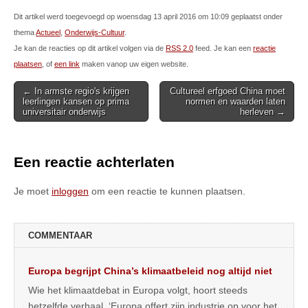
Dit artikel werd toegevoegd op woensdag 13 april 2016 om 10:09 geplaatst onder
thema
Actueel
,
Onderwijs-Cultuur
.
Je kan de reacties op dit artikel volgen via de
RSS 2.0
feed. Je kan een
reactie
plaatsen
, of
een link
maken vanop uw eigen website.
Post
← In armste regio's krijgen
Cultureel erfgoed China moet
leerlingen kansen op prima
normen en waarden laten
navigation
universitair onderwijs
herleven →
Een reactie achterlaten
Je moet
inloggen
om een reactie te kunnen plaatsen.
COMMENTAAR
Europa begrijpt China’s klimaatbeleid nog altijd niet
Wie het klimaatdebat in Europa volgt, hoort steeds
hetzelfde verhaal. ‘Europa offert zijn industrie op voor het