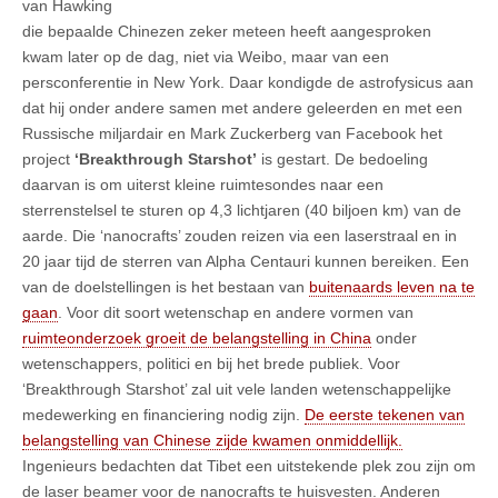
van Hawking
die bepaalde Chinezen zeker meteen heeft aangesproken
kwam later op de dag, niet via Weibo, maar van een
persconferentie in New York. Daar kondigde de astrofysicus aan
dat hij onder andere samen met andere geleerden en met een
Russische miljardair en Mark Zuckerberg van Facebook het
project
‘Breakthrough Starshot’
is gestart. De bedoeling
daarvan is om uiterst kleine ruimtesondes naar een
sterrenstelsel te sturen op 4,3 lichtjaren (40 biljoen km) van de
aarde. Die ‘nanocrafts’ zouden reizen via een laserstraal en in
20 jaar tijd de sterren van Alpha Centauri kunnen bereiken. Een
van de doelstellingen is het bestaan van
buitenaards leven na te
gaan
. Voor dit soort wetenschap en andere vormen van
ruimteonderzoek groeit de belangstelling in China
onder
wetenschappers, politici en bij het brede publiek. Voor
‘Breakthrough Starshot’ zal uit vele landen wetenschappelijke
medewerking en financiering nodig zijn.
De eerste tekenen van
belangstelling van Chinese zijde kwamen onmiddellijk.
Ingenieurs bedachten dat Tibet een uitstekende plek zou zijn om
de laser beamer voor de nanocrafts te huisvesten. Anderen