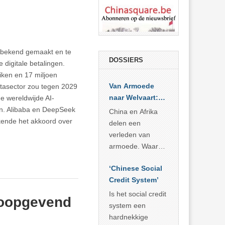
n bekend gemaakt en te
DOSSIERS
 digitale betalingen.
iken en 17 miljoen
Van Armoede
tasector zou tegen 2029
naar Welvaart:
e wereldwijde AI-
Wat Afrika kan
en. Alibaba en DeepSeek
China en Afrika
leren van
ende het akkoord over
delen een
China’s
verleden van
economisch
armoede. Waar
wonder
China er de
‘Chinese Social
voorbije veertig
Credit System’
jaar in slaagde
meer dan 800
Is het social credit
hoopgevend
miljoen mensen
system een
uit de armoede
hardnekkige