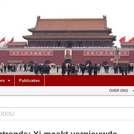
be
ers
Publicaties
OVER ONS
EIDOU