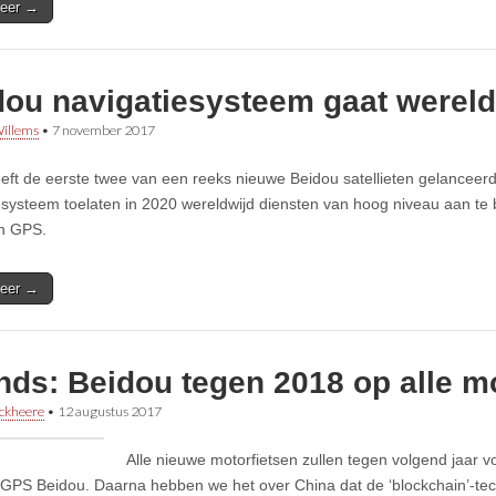
eer →
dou navigatiesysteem gaat wereld
illems
•
7 november 2017
eft de eerste twee van een reeks nieuwe Beidou satellieten gelanceerd
esysteem toelaten in 2020 wereldwijd diensten van hoog niveau aan te b
n GPS.
eer →
nds: Beidou tegen 2018 op alle m
ckheere
•
12 augustus 2017
Alle nieuwe motorfietsen zullen tegen volgend jaar v
GPS Beidou. Daarna hebben we het over China dat de ‘blockchain’-tec