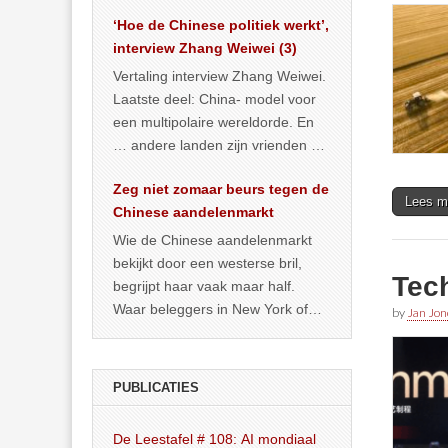
het land dan maar? ‘Dat
‘Hoe de Chinese politiek werkt’,
… >> lees meer
interview Zhang Weiwei (3)
Vertaling interview Zhang Weiwei.
Laatste deel: China- model voor
een multipolaire wereldorde. En
… andere landen zijn vrienden of
kunnen het worden.
Zeg niet zomaar beurs tegen de
Lees m
Chinese aandelenmarkt
Wie de Chinese aandelenmarkt
bekijkt door een westerse bril,
Tech
begrijpt haar vaak maar half.
Waar beleggers in New York of
by
Jan Jon
Londen vooral kijken naar winst,
… >> lees meer
PUBLICATIES
De Leestafel # 108: AI mondiaal