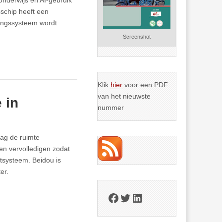
onderwijs en AI-gebruik
schip heeft een
ringssysteem wordt
Screenshot
Klik
hier
voor een PDF
van het nieuwste
 in
nummer
dag de ruimte
en vervolledigen zodat
etsysteem. Beidou is
er.
Facebook
Twitter
LinkedIn