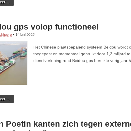
eer →
dou gps volop functioneel
ckheere
•
14 juni 2023
Het Chinese plaatsbepalend systeem Beidou wordt o
toegepast en momenteel gebruikt door 1,2 miljard te
dienstverlening rond Beidou gps bereikte vorig jaar 
eer →
n Poetin kanten zich tegen extern