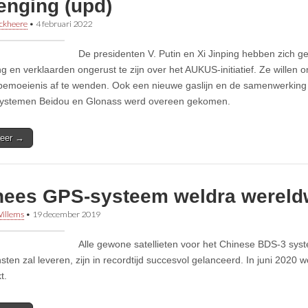
enging (upd)
ckheere
•
4 februari 2022
De presidenten V. Putin en Xi Jinping hebben zich 
ng en verklaarden ongerust te zijn over het AUKUS-initiatief. Ze willen 
bemoeienis af te wenden. Ook een nieuwe gaslijn en de samenwerking 
tsystemen Beidou en Glonass werd overeen gekomen.
eer →
nees GPS-systeem weldra wereld
illems
•
19 december 2019
Alle gewone satellieten voor het Chinese BDS-3 syst
sten zal leveren, zijn in recordtijd succesvol gelanceerd. In juni 2020 
t.