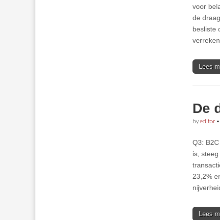
voor bel
de draag
besliste
verreke
Lees m
De d
by
editor
Q3: B2C 
is, stee
transact
23,2% en
nijverhe
Lees m