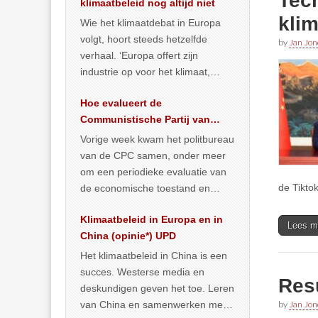
Tec
klimaatbeleid nog altijd niet
kli
Wie het klimaatdebat in Europa
volgt, hoort steeds hetzelfde
by
Jan Jon
verhaal. ‘Europa offert zijn
industrie op voor het klimaat,
terwijl China onder het mom van
Hoe evalueert de
vergroening
… >> lees meer
Communistische Partij van
China de economische
Vorige week kwam het politbureau
situatie?
van de CPC samen, onder meer
om een periodieke evaluatie van
de Tikto
de economische toestand en
politiek te maken. We
Klimaatbeleid in Europa en in
publiceerden
… >> lees meer
Lees m
China (opinie*) UPD
Het klimaatbeleid in China is een
succes. Westerse media en
Res
deskundigen geven het toe. Leren
van China en samenwerken met
by
Jan Jon