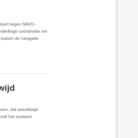
gekant tegen NAVO-
onderlinge coördinatie om
tussen de navigatie
wijd
eem, dat wereldwijd
wordt het systeem