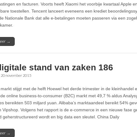
astingen en facturen. Voorts heeft Xiaomi het voorbije kwartaal Apple en
bare toestellen. Tencent lanceert eveneens een krediet beoordelingss
 de Nationale Bank dat alle e-betalingen moeten passeren via een zogeh
nkamer.
eer →
igitale stand van zaken 186
•
20 november 2015
markt stijgt met de helft Hoewel het derde trimester in de kleinhandel 
g de online business-to-consumer (B2C) markt met 49,7 % aldus Analysy
ies bereikten 503 miljard yuan. Alibaba’s marktaandeel bereikt 54% g
 Vipshop. Volgens het rapport is de e-commerce in een nieuwe fase g
id geherstructureerd wordt en big data een sleutel. China Daily
eer →