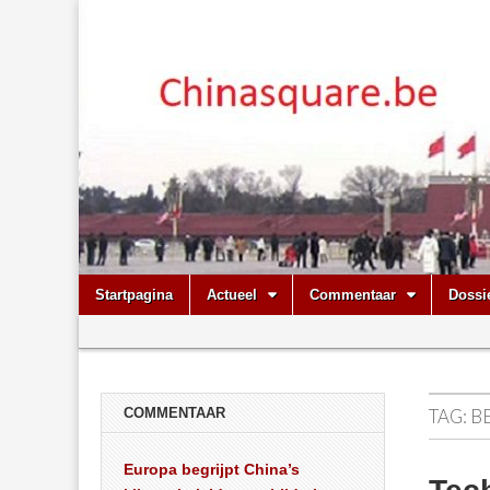
Chinasquare.
Skip
Main
Startpagina
Actueel
Commentaar
Dossi
to
menu
Sub
content
menu
COMMENTAAR
TAG:
B
Europa begrijpt China’s