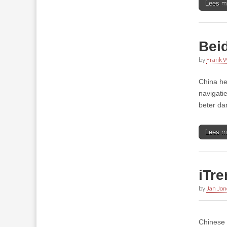
Lees m
Bei
by
Frank W
China he
navigati
beter da
Lees m
iTre
by
Jan Jon
Chinese 