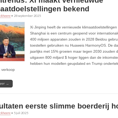
htrends: Xi maakt vernieuwde
maatdoelstellingen bekend
ckheere
•
28 september 2025
Xi Jinping heeft de vernieuwde klimaatdoelstellinge
Shanghai is een centrum geopend voor internationale
400 miljoen apparaten zouden in 2028 Beidou gebru
toestellen gebruiken nu Huaweis HarmonyOS. De da
jaarlijks met 15% groeien maar tegen 2030 zouden d
uitgaven 800 miljard $ hoger liggen dan de inkomst
hebben hun modellen geupdated en Trump ondertek
k verkoop
eer →
ultaten eerste slimme boerderij 
ckheere
•
5 juli 2025