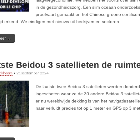
laagvliegeconomie. We hebben het voorts over slim 
in de gezondheidszorg. Een slim oceaan onderzoeks
proefvaart gemaakt en het Chinese groene certifice
jd erkend. We eindigen met nieuws uit bedrijven en sectoren
eer →
ste Beidou 3 satellieten de ruimte
ckheere
•
21 september 2024
De laatste twee Beidou 3 satellieten werden donder
ingeschoten waar ze de 30 andere Beidou 3 satelliet
er nu wereldwijde dekking is van het navigatiesatelli
naar verluidt precies tot op 1 meter en GPS op 3 met