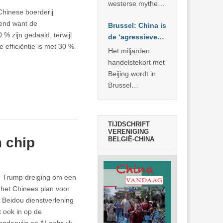
… >> lees meer
westerse mythe of
Chinese boerderij
de dagelijkse
vend want de
Brussel: China is
realiteit in China?
% zijn gedaald, terwijl
de ‘agressieve
 efficiëntie is met 30 %
schuldige’
Het miljarden
handelstekort met
Beijing wordt in
Brussel
voorgesteld als
bewijs van
economische
TIJDSCHRIFT
agressie. In
VERENIGING
 chip
BELGIË-CHINA
werkelijkheid
verhult die
spectaculaire
rekensom vooral
e Trump dreiging om een
de industriële
t het Chinees plan voor
achterstand die
 Beidou dienstverlening
… >> lees meer
t ook in op de