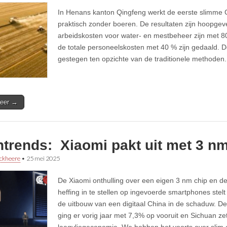
In Henans kanton Qingfeng werkt de eerste slimme 
praktisch zonder boeren. De resultaten zijn hoopge
arbeidskosten voor water- en mestbeheer zijn met 80 
de totale personeelskosten met 40 % zijn gedaald. De
gestegen ten opzichte van de traditionele methoden.
eer →
trends: Xiaomi pakt uit met 3 nm
ckheere
•
25 mei 2025
De Xiaomi onthulling over een eigen 3 nm chip en d
heffing in te stellen op ingevoerde smartphones stel
de uitbouw van een digitaal China in de schaduw. De
ging er vorig jaar met 7,3% op vooruit en Sichuan ze