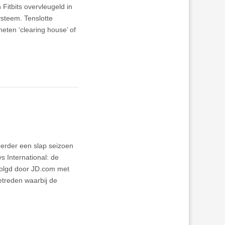
 Fitbits overvleugeld in
ysteem. Tenslotte
eten ‘clearing house’ of
eerder een slap seizoen
s International: de
evolgd door JD.com met
etreden waarbij de