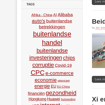
Lees m
TAGS
Alibaba
AI
Afrika - China
Bei
auto's
buitenlandse
betrekkingen
by
Jan Jon
buitenlandse
handel
buitenlandse
investeringen
chips
corruptie
Covid-19
CPC
e-commerce
economie
Lees m
elektriciteit
energie
EU
EU-China
gezondheid
financiën
Xi e
Hongkong
Huawei
huisvesting