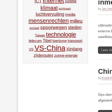
internet
inm
ICT
justitie
klimaat
by
Jan Jon
luchtvaart
luchtvervuiling
media
mensenrechten
milieu
uitbreidi
spoorwegen
steden
sociaal
externe 
technologie
Taiwan
satellie
Tibet
toerisme
transport
telecom
VS-China
Xinjiang
VS
Lees m
zijderoutes
zonne-energie
Chi
by
Frank W
Gps-dien
afgewerk