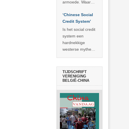
economisch
econoom Michael
armoede. Waar
wonder
Roberts. Het laat
China er de
zien dat
‘Chinese Social
voorbije veertig
… >> lees meer
Credit System’
jaar in slaagde
meer dan 800
Is het social credit
miljoen mensen
system een
uit de armoede
hardnekkige
… >> lees meer
westerse mythe of
de dagelijkse
realiteit in China?
TIJDSCHRIFT
VERENIGING
BELGIË-CHINA