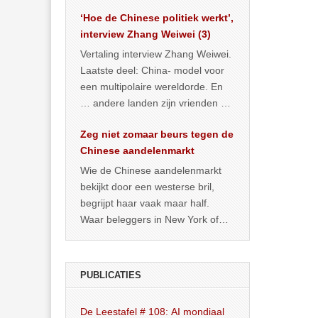
het land dan maar? ‘Dat
‘Hoe de Chinese politiek werkt’,
… >> lees meer
interview Zhang Weiwei (3)
Vertaling interview Zhang Weiwei.
Laatste deel: China- model voor
een multipolaire wereldorde. En
… andere landen zijn vrienden of
kunnen het worden.
Zeg niet zomaar beurs tegen de
Chinese aandelenmarkt
Wie de Chinese aandelenmarkt
bekijkt door een westerse bril,
begrijpt haar vaak maar half.
Waar beleggers in New York of
Londen vooral kijken naar winst,
… >> lees meer
PUBLICATIES
De Leestafel # 108: AI mondiaal