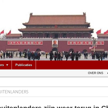
be
ers
Publicaties
OVER ONS
UITENLANDERS