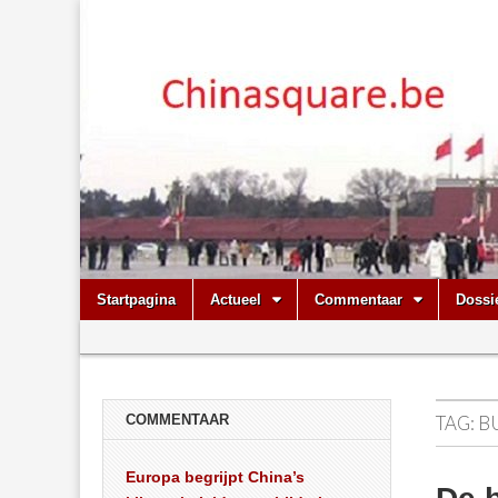
Chinasquare.
Skip
Main
Startpagina
Actueel
Commentaar
Dossi
to
menu
Sub
content
menu
COMMENTAAR
TAG:
B
Europa begrijpt China’s