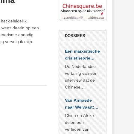
hina
het geleidelijk
Ik wees daarin op een
e toerisme onnodig
DOSSIERS
g vervolg ik mijn
Een marxistische
crisistheorie
voor vandaag
De Nederlandse
vertaling van een
interview dat de
Chinese
Academie voor
Van Armoede
Sociale
naar Welvaart:
Wetenschappen
Wat Afrika kan
afnam van de
China en Afrika
leren van
Britse
delen een
China’s
marxistische
verleden van