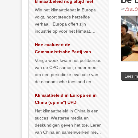
De b
klimaatbeleid nog altijd niet
by
Peter Pe
Wie het klimaatdebat in Europa
volgt, hoort steeds hetzelfde
verhaal. ‘Europa offert zijn
industrie op voor het klimaat,
terwijl China onder het mom van
Hoe evalueert de
vergroening
… >> lees meer
Communistische Partij van
China de economische
Vorige week kwam het politbureau
situatie?
van de CPC samen, onder meer
om een periodieke evaluatie van
Lees m
de economische toestand en
politiek te maken. We
Klimaatbeleid in Europa en in
publiceerden
… >> lees meer
China (opinie*) UPD
Het klimaatbeleid in China is een
succes. Westerse media en
deskundigen geven het toe. Leren
van China en samenwerken met