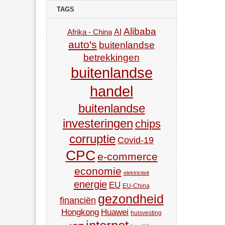
TAGS
Alibaba
AI
Afrika - China
auto's
buitenlandse
betrekkingen
buitenlandse
handel
buitenlandse
investeringen
chips
corruptie
Covid-19
CPC
e-commerce
economie
elektriciteit
energie
EU
EU-China
gezondheid
financiën
Hongkong
Huawei
huisvesting