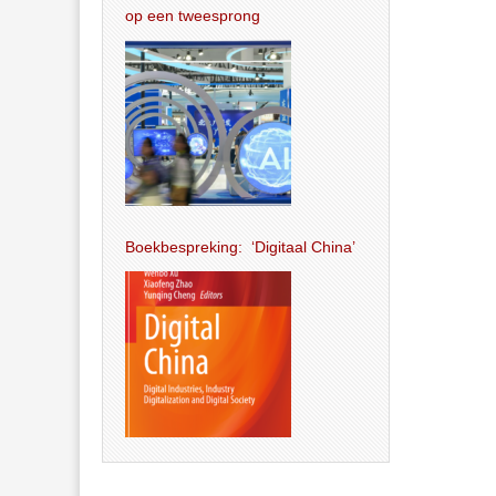
op een tweesprong
Boekbespreking: ‘Digitaal China’