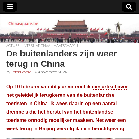
Chinasquare.be
ACTUEEL
,
INTERNATIONAAL
,
MAATSCHAPPIJ
De buitenlanders zijn weer
terug in China
by
Peter Peverelli
•
4 november 2024
Op 10 februari van dit jaar schreef ik
een artikel over
het geleidelijk terugkeren van de buitenlandse
toeristen in China
. Ik wees daarin op een aantal
drempels die het herstel van het buitenlandse
toerisme onnodig moeilijker maakten. Net weer een
week terug in Beijing vervolg ik mijn berichtgeving.