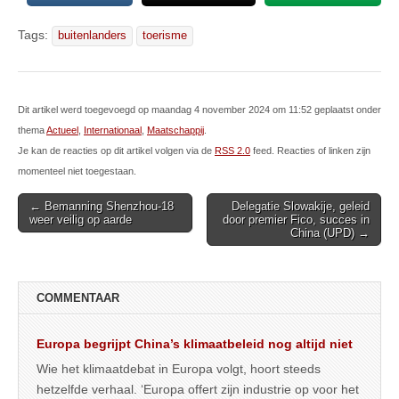
Tags:
buitenlanders
toerisme
Dit artikel werd toegevoegd op maandag 4 november 2024 om 11:52 geplaatst onder
thema
Actueel
,
Internationaal
,
Maatschappij
.
Je kan de reacties op dit artikel volgen via de
RSS 2.0
feed. Reacties of linken zijn
momenteel niet toegestaan.
Post
← Bemanning Shenzhou-18
Delegatie Slowakije, geleid
weer veilig op aarde
door premier Fico, succes in
navigation
China (UPD) →
COMMENTAAR
Europa begrijpt China’s klimaatbeleid nog altijd niet
Wie het klimaatdebat in Europa volgt, hoort steeds
hetzelfde verhaal. ‘Europa offert zijn industrie op voor het