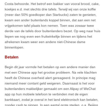
Costa behoorde. Het betrof een bakker van vooral brood, cake,
koekjes e.d. met slechts drie tafels. Terwijl wij van onze koffie
(meer dan 50% goedkoper dan Starbucks) zaten te genieten,
kwam een ander buitenlands koppel binnen, dat aan een net
vrijgekomen tafel plaats kon nemen. Toen was zowaar twee
derde van de tafels door buitenlanders bezet. Op weg naar huis
liepen we nog even een fruitwinkeltje binnen en tijdens het
afrekenen kwam weer een andere niet-Chinese dame
binnenlopen.
Betalen
Begin dit jaar vormde het betalen op een andere manier dan
met een Chinese app het grootse probleem. Na vele klachten
heeft de Chinese overheid alert gereageerd. In principe mag
niemand meer contant geld weigeren. Daarnaast is het voor
buitenlanders makkelijker gemaakt om een Alipay of WeChat
app op hun mobiele telefoon te verbinden met de eigen
bankkaart, zodat je overal in het land elektronisch kan betalen,
zonder cash te pinnen. In een aantal grote steden, o.a. Beijing