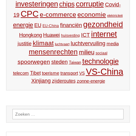
investeringen
corruptie
chips
Covid-
CPC
e-commerce
economie
19
elektriciteit
gezondheid
energie
financiën
EU
EU-China
internet
ICT
Hongkong
Huawei
huisvesting
klimaat
luchtvervuiling
justitie
media
luchtvaart
mensenrechten
milieu
sociaal
technologie
spoorwegen
steden
Taiwan
VS-China
Tibet
toerisme
transport
telecom
VS
Xinjiang
zijderoutes
zonne-energie
Zoeken
naar: