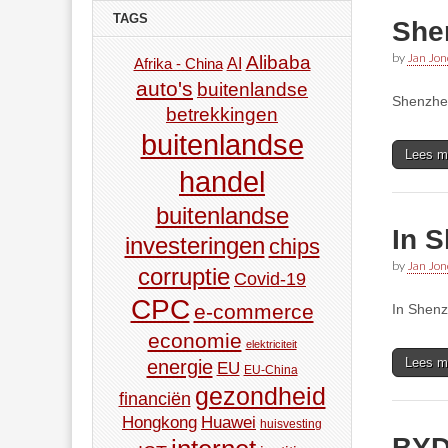
TAGS
She
by
Jan Jon
Alibaba
AI
Afrika - China
auto's
buitenlandse
Shenzhen
betrekkingen
buitenlandse
Lees m
handel
buitenlandse
In 
investeringen
chips
by
Jan Jon
corruptie
Covid-19
CPC
e-commerce
In Shenz
economie
elektriciteit
Lees m
energie
EU
EU-China
gezondheid
financiën
Hongkong
Huawei
huisvesting
BYD