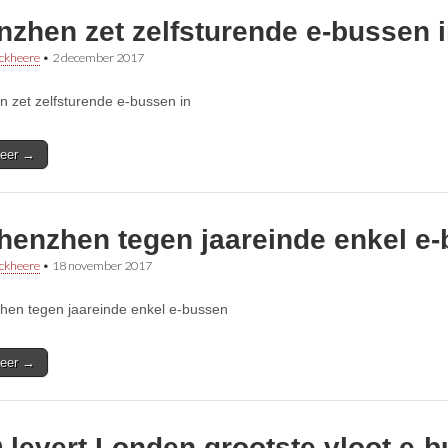
nzhen zet zelfsturende e-bussen 
ckheere
•
2 december 2017
 zet zelfsturende e-bussen in
eer →
Shenzhen tegen jaareinde enkel e
ckheere
•
18 november 2017
hen tegen jaareinde enkel e-bussen
eer →
 levert Londen grootste vloot e-