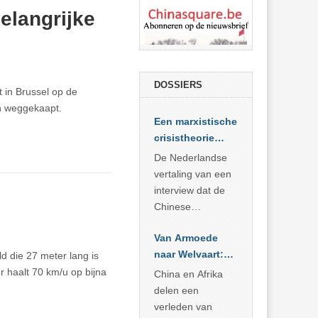
elangrijke
DOSSIERS
 in Brussel op de
en weggekaapt.
Een marxistische
crisistheorie
voor vandaag
De Nederlandse
vertaling van een
interview dat de
Chinese
Academie voor
Van Armoede
Sociale
naar Welvaart:
d die 27 meter lang is
Wetenschappen
Wat Afrika kan
 haalt 70 km/u op bijna
afnam van de
China en Afrika
leren van
Britse
delen een
China’s
marxistische
verleden van