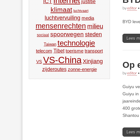
internet
ICT
justitie
by
editor
klimaat
luchtvaart
luchtvervuiling
media
BYD leve
mensenrechten
milieu
spoorwegen
steden
sociaal
Lees m
technologie
Taiwan
Tibet
toerisme
transport
telecom
VS-China
Xinjiang
VS
Op 
zijderoutes
zonne-energie
by
editor
Guiyu ve
Guiyu in
jaareind
400 grot
Shantou 
Lees m