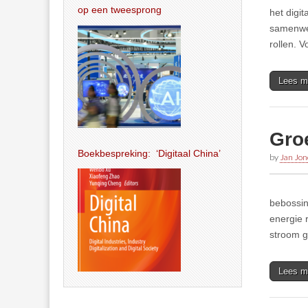
op een tweesprong
het digit
samenwer
rollen. 
Lees m
Gro
Boekbespreking: ‘Digitaal China’
by
Jan Jon
bebossin
energie 
stroom g
Lees m