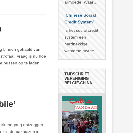
economisch
econoom Michael
armoede. Waar
wonder
Roberts. Het laat
China er de
zien dat
‘Chinese Social
voorbije veertig
… >> lees meer
Credit System’
jaar in slaagde
n
meer dan 800
Is het social credit
miljoen mensen
system een
uit de armoede
hardnekkige
g binnen gehaald van
… >> lees meer
westerse mythe of
strofaal. Vraag is nu hoe
de dagelijkse
we bussen op te laden.
realiteit in China?
TIJDSCHRIFT
VERENIGING
BELGIË-CHINA
ile’
markttoegang ontzeggen
 zijn de pakhuizen in