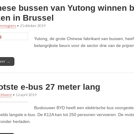
nese bussen van Yutong winnen b
zen in Brussel
immegeers
•
21 oktober 2019
Yutong, de grote Chinese fabrikant van bussen, heeft
belangrijkste beurs voor de sector drie van de prijz
eer →
tste e-bus 27 meter lang
ckheere
•
12 april 2019
Busbouwer BYD heeft een elektrische bus voorgestel
relds langste e-bus. De K12A kan tot 250 personen vervoeren. De motor
onder herladen.