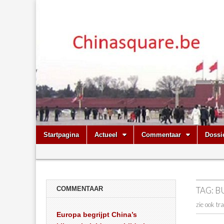
Chinasquare.
Skip
Main
Startpagina
Actueel
Commentaar
Dossi
to
menu
Sub
content
menu
COMMENTAAR
TAG:
B
zie ook tr
Europa begrijpt China’s