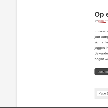
Op 
by
editor
Fitness 
jaar aan
zich af 
joggen i
Bekenden
begint 
Lees m
Page 1