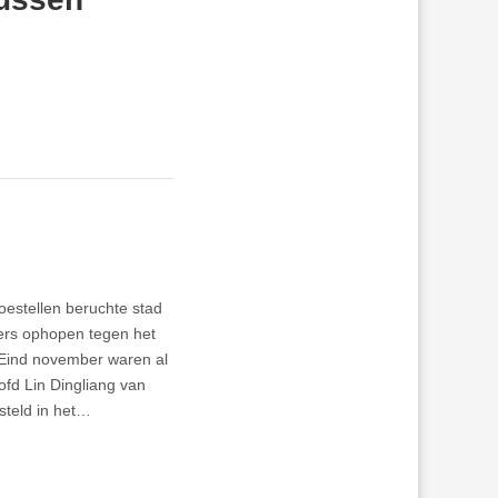
oestellen beruchte stad
iers ophopen tegen het
. Eind november waren al
ofd Lin Dingliang van
steld in het…