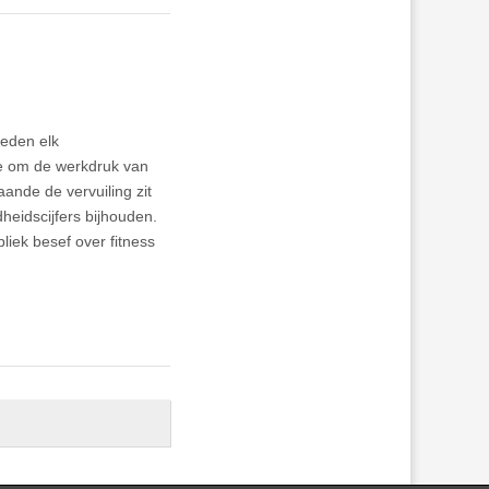
teden elk
te om de werkdruk van
ande de vervuiling zit
eidscijfers bijhouden.
ek besef over fitness