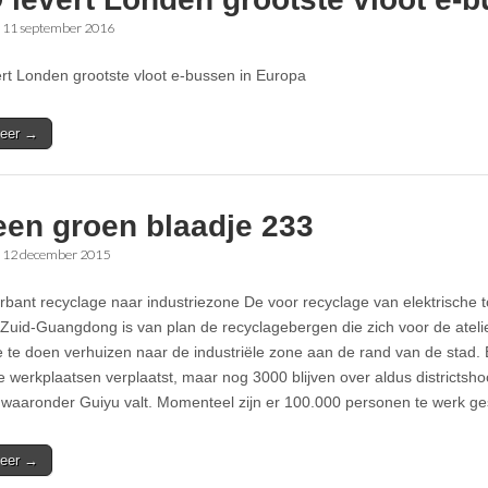
•
11 september 2016
rt Londen grootste vloot e-bussen in Europa
eer →
een groen blaadje 233
•
12 december 2015
rbant recyclage naar industriezone De voor recyclage van elektrische t
 Zuid-Guangdong is van plan de recyclagebergen die zich voor de atel
e te doen verhuizen naar de industriële zone aan de rand van de stad
e werkplaatsen verplaatst, maar nog 3000 blijven over aldus districtsho
waaronder Guiyu valt. Momenteel zijn er 100.000 personen te werk ge
eer →