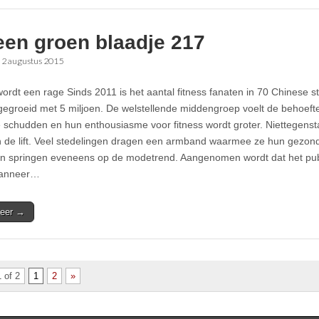
een groen blaadje 217
•
2 augustus 2015
wordt een rage Sinds 2011 is het aantal fitness fanaten in 70 Chinese s
gegroeid met 5 miljoen. De welstellende middengroep voelt de behoef
te schudden en hun enthousiasme voor fitness wordt groter. Niettegensta
n de lift. Veel stedelingen dragen een armband waarmee ze hun gezondh
 springen eveneens op de modetrend. Aangenomen wordt dat het publi
wanneer…
eer →
 of 2
1
2
»