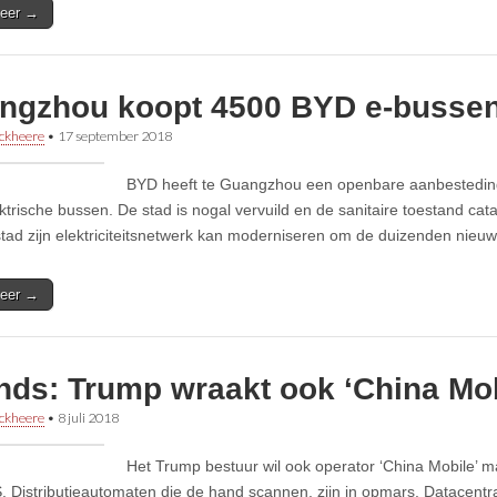
eer →
ngzhou koopt 4500 BYD e-busse
ckheere
•
17 september 2018
BYD heeft te Guangzhou een openbare aanbestedin
ktrische bussen. De stad is nogal vervuild en de sanitaire toestand cata
stad zijn elektriciteitsnetwerk kan moderniseren om de duizenden nieu
eer →
nds: Trump wraakt ook ‘China Mob
ckheere
•
8 juli 2018
Het Trump bestuur wil ook operator ‘China Mobile’ 
S. Distributieautomaten die de hand scannen, zijn in opmars. Datacentra