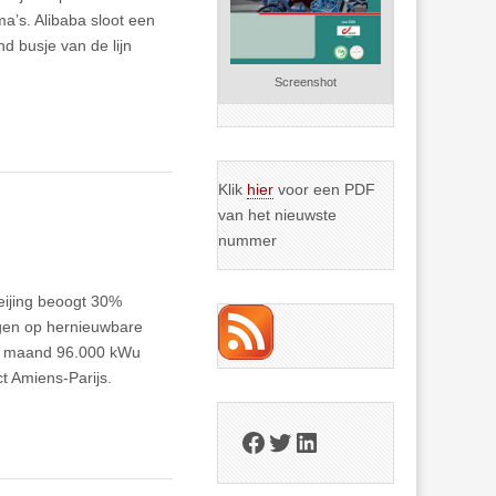
ma’s. Alibaba sloot een
d busje van de lijn
Screenshot
Klik
hier
voor een PDF
van het nieuwste
nummer
Beijing beoogt 30%
igen op hernieuwbare
,5 maand 96.000 kWu
t Amiens-Parijs.
Facebook
Twitter
LinkedIn