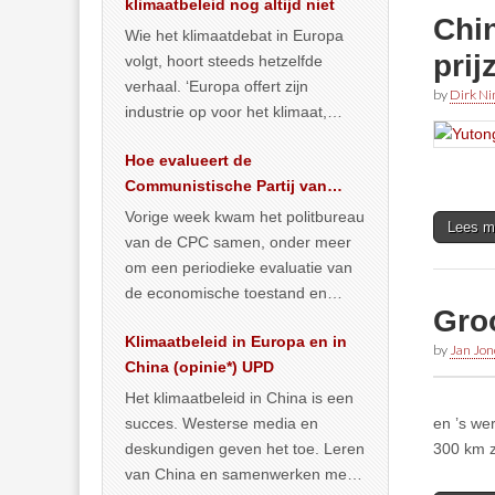
klimaatbeleid nog altijd niet
Chi
Wie het klimaatdebat in Europa
prij
volgt, hoort steeds hetzelfde
verhaal. ‘Europa offert zijn
by
Dirk N
industrie op voor het klimaat,
terwijl China onder het mom van
Hoe evalueert de
vergroening
… >> lees meer
Communistische Partij van
China de economische
Vorige week kwam het politbureau
Lees m
situatie?
van de CPC samen, onder meer
om een periodieke evaluatie van
de economische toestand en
Groo
politiek te maken. We
Klimaatbeleid in Europa en in
publiceerden
… >> lees meer
by
Jan Jon
China (opinie*) UPD
Het klimaatbeleid in China is een
succes. Westerse media en
en ’s we
deskundigen geven het toe. Leren
300 km z
van China en samenwerken met