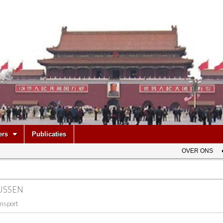
be
ers
Publicaties
OVER ONS
USSEN
ansport