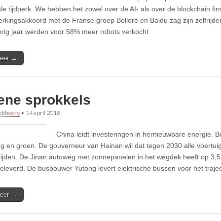
ale tijdperk. We hebben het zowel over de AI- als over de blockchain fir
kingsakkoord met de Franse groep Bolloré en Baidu zag zijn zelfrijden
Vorig jaar werden voor 58% meer robots verkocht
eer →
ene sprokkels
ckheere
•
14 april 2018
China leidt investeringen in hernieuwbare energie. 
g en groen. De gouverneur van Hainan wil dat tegen 2030 alle voertu
rijden. De Jinan autoweg met zonnepanelen in het wegdek heeft op 3
eleverd. De busbouwer Yutong levert elektrische bussen voor het trajec
eer →