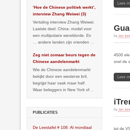
het land dan maar? ‘Dat
Lees m
‘Hoe de Chinese politiek werkt’,
… >> lees meer
interview Zhang Weiwei (3)
Vertaling interview Zhang Weiwei.
Gua
Laatste deel: China- model voor
een multipolaire wereldorde. En
by
Jan Jon
… andere landen zijn vrienden of
kunnen het worden.
Zeg niet zomaar beurs tegen de
4500 ele
Chinese aandelenmarkt
snel de 
Wie de Chinese aandelenmarkt
bekijkt door een westerse bril,
Lees m
begrijpt haar vaak maar half.
Waar beleggers in New York of
Londen vooral kijken naar winst,
iTre
… >> lees meer
by
Jan Jon
PUBLICATIES
De Leestafel # 108: AI mondiaal
tot de V