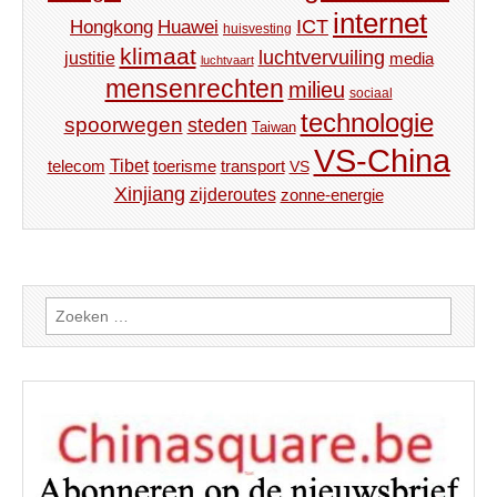
internet
ICT
Hongkong
Huawei
huisvesting
klimaat
luchtvervuiling
justitie
media
luchtvaart
mensenrechten
milieu
sociaal
technologie
spoorwegen
steden
Taiwan
VS-China
Tibet
toerisme
transport
telecom
VS
Xinjiang
zijderoutes
zonne-energie
Zoeken
naar: