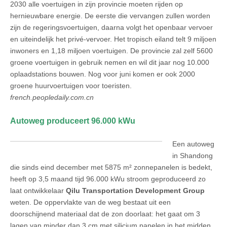
2030 alle voertuigen in zijn provincie moeten rijden op
hernieuwbare energie. De eerste die vervangen zullen worden
zijn de regeringsvoertuigen, daarna volgt het openbaar vervoer
en uiteindelijk het privé-vervoer. Het tropisch eiland telt 9 miljoen
inwoners en 1,18 miljoen voertuigen. De provincie zal zelf 5600
groene voertuigen in gebruik nemen en wil dit jaar nog 10.000
oplaadstations bouwen. Nog voor juni komen er ook 2000
groene huurvoertuigen voor toeristen.
french.peopledaily.com.cn
Autoweg produceert 96.000 kWu
Een autoweg
in Shandong
die sinds eind december met 5875 m² zonnepanelen is bedekt,
heeft op 3,5 maand tijd 96.000 kWu stroom geproduceerd zo
laat ontwikkelaar
Qilu Transportation Development Group
weten. De oppervlakte van de weg bestaat uit een
doorschijnend materiaal dat de zon doorlaat: het gaat om 3
lagen van minder dan 3 cm met silicium panelen in het midden.