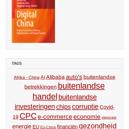
TAGS
auto's
Alibaba
buitenlandse
AI
Afrika - China
buitenlandse
betrekkingen
handel
buitenlandse
investeringen
corruptie
chips
Covid-
CPC
e-commerce
economie
19
elektriciteit
gezondheid
energie
financiën
EU
EU-China