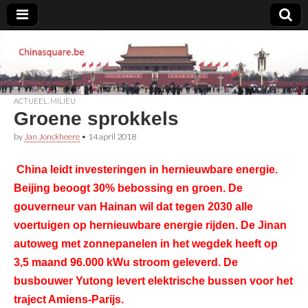
Chinasquare.be
ACTUEEL
,
MILIEU
Groene sprokkels
by
Jan Jonckheere
•
14 april 2018
China leidt investeringen in hernieuwbare energie.
Beijing beoogt 30% bebossing en groen. De
gouverneur van Hainan wil dat tegen 2030 alle
voertuigen op hernieuwbare energie rijden. De Jinan
autoweg met zonnepanelen in het wegdek heeft op
3,5 maand 96.000 kWu stroom geleverd. De
busbouwer Yutong levert elektrische bussen voor het
traject Amiens-Parijs.