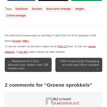
Tags:
bosbouw
bussen
duurzame energie
wegen
zonne-energie
Dit artikel werd toegevoegd op zaterdag 14 april 2018 om 00:02 geplaatst onder
thema
Actueel
,
Milieu
.
Je kan de reacties op dit artikel volgen via de
RSS 2.0
feed. Je kan een
reactie
plaatsen
, of
een link
maken vanop uw eigen website.
Post
← Nederland en China
HNA-Groep koopt Dangdang
akkoord over orders voor 248
en verkoopt Hilton aandeel
navigation
miljoen euro
→
2 comments for “
Groene sprokkels
”
AJ
schreef:
14 april 2018 om 11:47