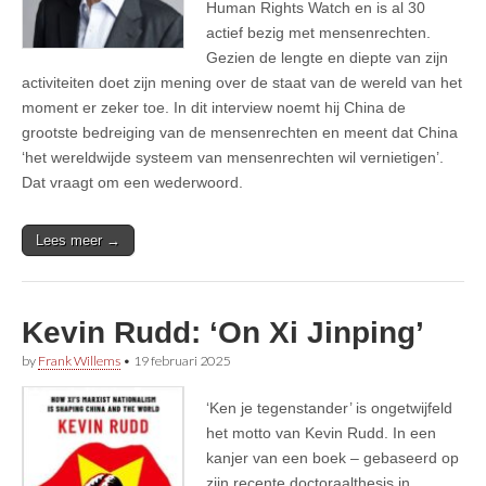
Human Rights Watch en is al 30
actief bezig met mensenrechten.
Gezien de lengte en diepte van zijn
activiteiten doet zijn mening over de staat van de wereld van het
moment er zeker toe. In dit interview noemt hij China de
grootste bedreiging van de mensenrechten en meent dat China
‘het wereldwijde systeem van mensenrechten wil vernietigen’.
Dat vraagt om een wederwoord.
Lees meer →
Kevin Rudd: ‘On Xi Jinping’
by
Frank Willems
•
19 februari 2025
‘Ken je tegenstander’ is ongetwijfeld
het motto van Kevin Rudd. In een
kanjer van een boek – gebaseerd op
zijn recente doctoraalthesis in