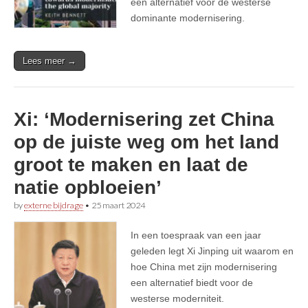
een alternatief voor de westerse
dominante modernisering.
Lees meer →
Xi: ‘Modernisering zet China
op de juiste weg om het land
groot te maken en laat de
natie opbloeien’
by
externe bijdrage
•
25 maart 2024
In een toespraak van een jaar
geleden legt Xi Jinping uit waarom en
hoe China met zijn modernisering
een alternatief biedt voor de
westerse moderniteit.