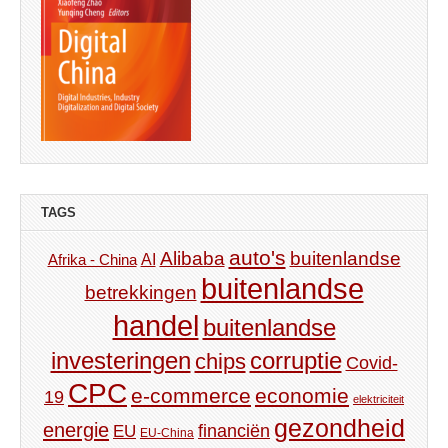
TAGS
auto's
Alibaba
buitenlandse
AI
Afrika - China
buitenlandse
betrekkingen
handel
buitenlandse
investeringen
corruptie
chips
Covid-
CPC
e-commerce
economie
19
elektriciteit
gezondheid
energie
financiën
EU
EU-China