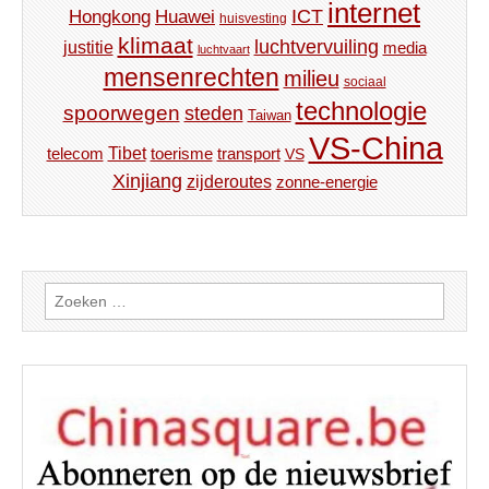
internet
ICT
Hongkong
Huawei
huisvesting
klimaat
luchtvervuiling
justitie
media
luchtvaart
mensenrechten
milieu
sociaal
technologie
spoorwegen
steden
Taiwan
VS-China
Tibet
toerisme
transport
telecom
VS
Xinjiang
zijderoutes
zonne-energie
Zoeken
naar: