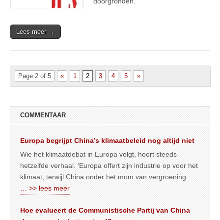
doorgronden.
Lees meer →
Page 2 of 5
«
1
2
3
4
5
»
COMMENTAAR
Europa begrijpt China’s klimaatbeleid nog altijd niet
Wie het klimaatdebat in Europa volgt, hoort steeds
hetzelfde verhaal. ‘Europa offert zijn industrie op voor het
klimaat, terwijl China onder het mom van vergroening
… >> lees meer
Hoe evalueert de Communistische Partij van China