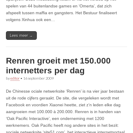
spelen van 44 buitenlandse games en ‘Omerta’, dat zich
afspeelt tussen maffia en gangsters. Het Bestuur finaliseert
volgens Xinhua ook een…
Lees meer →
Renren groeit met 150.000
internetters per dag
by
editor
•
16 september 2009
De Chinesse ociale netwerksite ‘Renren’ is na vier jaar bestaan
uit de rode cijfers geraakt. De site, die vergeleken wordt met
Facebook en voordien Xiaonei heette, ziet z’n leden elke dag
aangroeien met 100.000 à 200.000. Renren is in handen van
‘Oak Pacific Interactive’, een onderneming met 1200
werknemers. Oak Pacific heeft nog andere sites in het bezit:
sociale netwerksite ‘site51.com’, het interactieve internetportaal