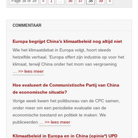
Page 38 of 39
«
1
…
36
37
38
39
»
COMMENTAAR
Europa begrijpt China’s klimaatbeleid nog altijd niet
Wie het klimaatdebat in Europa volgt, hoort steeds
hetzelfde verhaal. ‘Europa offert zijn industrie op voor het
klimaat, terwijl China onder het mom van vergroening
… >> lees meer
Hoe evalueert de Communistische Partij van China
de economische situatie?
Vorige week kwam het politbureau van de CPC samen,
onder meer om een periodieke evaluatie van de
economische toestand en politiek te maken. We
publiceerden
… >> lees meer
Klimaatbeleid in Europa en in China (opinie*) UPD