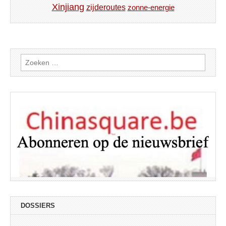
Xinjiang
zijderoutes
zonne-energie
Zoeken
naar:
DOSSIERS