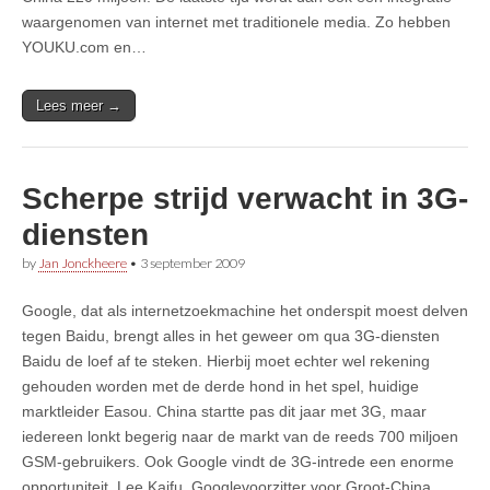
waargenomen van internet met traditionele media. Zo hebben
YOUKU.com en…
Lees meer →
Scherpe strijd verwacht in 3G-
diensten
by
Jan Jonckheere
•
3 september 2009
Google, dat als internetzoekmachine het onderspit moest delven
tegen Baidu, brengt alles in het geweer om qua 3G-diensten
Baidu de loef af te steken. Hierbij moet echter wel rekening
gehouden worden met de derde hond in het spel, huidige
marktleider Easou. China startte pas dit jaar met 3G, maar
iedereen lonkt begerig naar de markt van de reeds 700 miljoen
GSM-gebruikers. Ook Google vindt de 3G-intrede een enorme
opportuniteit. Lee Kaifu, Googlevoorzitter voor Groot-China,