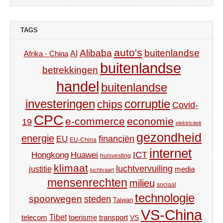
TAGS
auto's
Alibaba
buitenlandse
AI
Afrika - China
buitenlandse
betrekkingen
handel
buitenlandse
investeringen
corruptie
chips
Covid-
CPC
e-commerce
economie
19
elektriciteit
gezondheid
energie
financiën
EU
EU-China
internet
ICT
Hongkong
Huawei
huisvesting
klimaat
luchtvervuiling
justitie
media
luchtvaart
mensenrechten
milieu
sociaal
technologie
spoorwegen
steden
Taiwan
VS-China
Tibet
toerisme
transport
telecom
VS