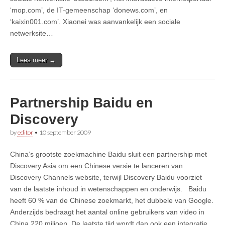
‘mop.com’, de IT-gemeenschap ‘donews.com’, en
‘kaixin001.com’. Xiaonei was aanvankelijk een sociale
netwerksite…
Lees meer →
Partnership Baidu en
Discovery
by
editor
•
10 september 2009
China’s grootste zoekmachine Baidu sluit een partnership met
Discovery Asia om een Chinese versie te lanceren van
Discovery Channels website, terwijl Discovery Baidu voorziet
van de laatste inhoud in wetenschappen en onderwijs. Baidu
heeft 60 % van de Chinese zoekmarkt, het dubbele van Google.
Anderzijds bedraagt het aantal online gebruikers van video in
China 220 miljoen. De laatste tijd wordt dan ook een integratie